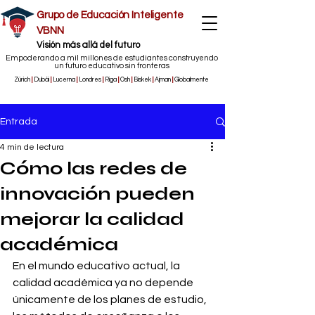
Grupo de Educación Inteligente
VBNN
​Visión más allá del futuro
Empoderando a mil millones de estudiantes construyendo
un futuro educativo sin fronteras
Zúrich
|
Dubái
|
Lucerna
|
Londres
|
Riga
|
Osh
|
Biskek
|
Ajman
|
Globalmente
Entrada
4 min de lectura
Cómo las redes de
innovación pueden
mejorar la calidad
académica
En el mundo educativo actual, la 
calidad académica ya no depende 
únicamente de los planes de estudio, 