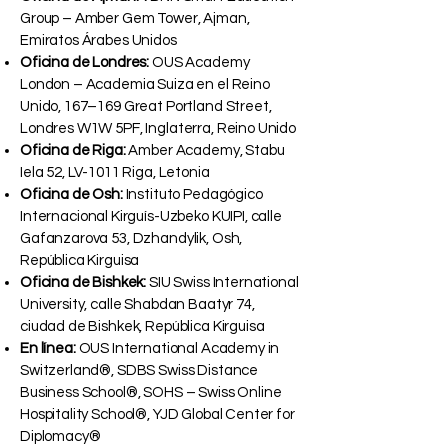
Group – Amber Gem Tower, Ajman,
Emiratos Árabes Unidos
Oficina de Londres:
OUS Academy
London – Academia Suiza en el Reino
Unido, 167–169 Great Portland Street,
Londres W1W 5PF, Inglaterra, Reino Unido
Oficina de Riga:
Amber Academy, Stabu
Iela 52, LV-1011 Riga, Letonia
Oficina de Osh:
Instituto Pedagógico
Internacional Kirguís-Uzbeko KUIPI, calle
Gafanzarova 53, Dzhandylik, Osh,
República Kirguisa
Oficina de Bishkek:
SIU Swiss International
University, calle Shabdan Baatyr 74,
ciudad de Bishkek, República Kirguisa
En línea:
OUS International Academy in
Switzerland®, SDBS Swiss Distance
Business School®, SOHS – Swiss Online
Hospitality School®, YJD Global Center for
Diplomacy®