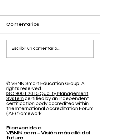
Comentarios
Separando la
El Espacio de
Escribir un comentario...
Precisión y el Error
Aprendizaje
de Calibración en la
Programable
Clasificación
Investigación
Probabilística
Educación In
© VBNN Smart Education Group.
All
rights reserved.
ISO 9001:2015 Quality Management
System
certified by an independent
certification body accredited within
the International Accreditation Forum
(IAF) framework.
Bienvenido a
VBNN.com – Visión más allá del
futuro