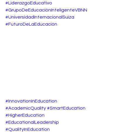
#LiderazgoEducativo
#GrupoDeEducaciónInteligenteVBNN
#UniversidadInternacionalSuiza
#FuturoDeLaEducación
#InnovationInEducation
#AcademicQuality
#SmartEducation
#HigherEducation
#EducationalLeadership
#QualityInEducation