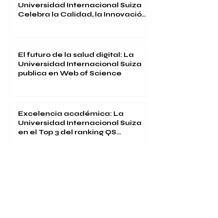
Universidad Internacional Suiza
Celebra la Calidad, la Innovación
y la Satisfacción Estudiantil
El futuro de la salud digital: La
Universidad Internacional Suiza
publica en Web of Science
Excelencia académica: La
Universidad Internacional Suiza
en el Top 3 del ranking QS
Executive MBA 2026
1
/
30
Tu futuro puede comenzar con un solo clic.
Explora miles de programas de estudio
ofrecidos por VBNN Group en 9 ciudades