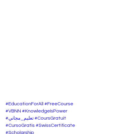
#EducationForAll
#FreeCourse
#VBNN
#KnowledgeIsPower
#تعليم_مجاني
#CoursGratuit
#CursoGratis
#SwissCertificate
#Scholarship