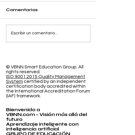
Comentarios
Separando la
El Espacio de
Escribir un comentario...
Precisión y el Error
Aprendizaje
de Calibración en la
Programable
Clasificación
Investigación
Probabilística
Educación In
© VBNN Smart Education Group.
All
rights reserved.
ISO 9001:2015 Quality Management
System
certified by an independent
certification body accredited within
the International Accreditation Forum
(IAF) framework.
Bienvenido a
VBNN.com – Visión más allá del
futuro
Aprendizaje inteligente con
inteligencia artificial
GRUPO DE EDUCACIÓN