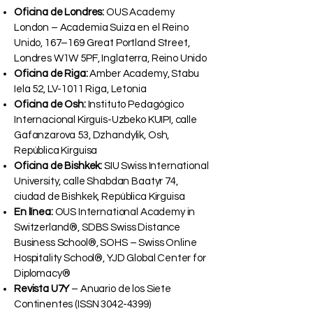
Oficina de Londres:
OUS Academy
London – Academia Suiza en el Reino
Unido, 167–169 Great Portland Street,
Londres W1W 5PF, Inglaterra, Reino Unido
Oficina de Riga:
Amber Academy, Stabu
Iela 52, LV-1011 Riga, Letonia
Oficina de Osh:
Instituto Pedagógico
Internacional Kirguís-Uzbeko KUIPI, calle
Gafanzarova 53, Dzhandylik, Osh,
República Kirguisa
Oficina de Bishkek:
SIU Swiss International
University, calle Shabdan Baatyr 74,
ciudad de Bishkek, República Kirguisa
En línea:
OUS International Academy in
Switzerland®, SDBS Swiss Distance
Business School®, SOHS – Swiss Online
Hospitality School®, YJD Global Center for
Diplomacy®
Revista U7Y
– Anuario de los Siete
Continentes (ISSN
3042-4399)