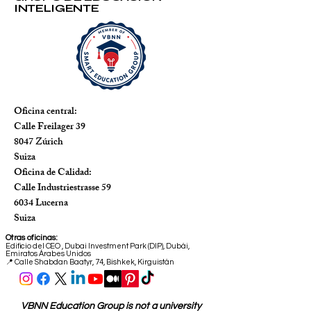
INTELIGENTE
Oficina central:
Calle Freilager 39
8047 Zúrich
Suiza
Oficina de Calidad:
Calle Industriestrasse 59
6034 Lucerna
Suiza
Otras oficinas:
Edificio del CEO
,
Dubai Investment Park (DIP), Dubái,
Emiratos Árabes Unidos
📍 Calle Shabdan Baatyr, 74, Bishkek, Kirguistán
VBNN Education Group is not a university