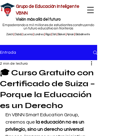
Grupo de Educación Inteligente
VBNN
​Visión más allá del futuro
Empoderando a mil millones de estudiantes construyendo
un futuro educativo sin fronteras
Zúrich
|
Dubái
|
Lucerna
|
Londres
|
Riga
|
Osh
|
Biskek
|
Ajman
|
Globalmente
Entrada
2 min de lectura
🎓 Curso Gratuito con
Certificado de Suiza –
Porque la Educación
es un Derecho
En VBNN Smart Education Group, 
creemos que 
la educación no es un 
privilegio, sino un derecho universal
. 