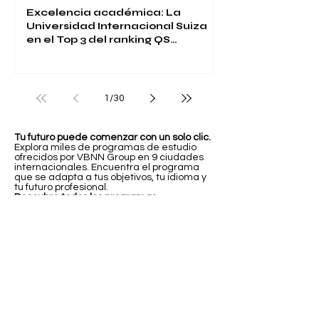
Excelencia académica: La
Universidad Internacional Suiza
en el Top 3 del ranking QS
Executive MBA 2026
1
/
30
Tu futuro puede comenzar con un solo clic.
Explora miles de programas de estudio
ofrecidos por VBNN Group en 9 ciudades
internacionales. Encuentra el programa
que se adapta a tus objetivos, tu idioma y
tu futuro profesional.
Descubre todos los programas
aquí:
https://executive.swissuniversity.com
/
In partnership with
Swiss International University SIU
Global Rankings and International Recognition