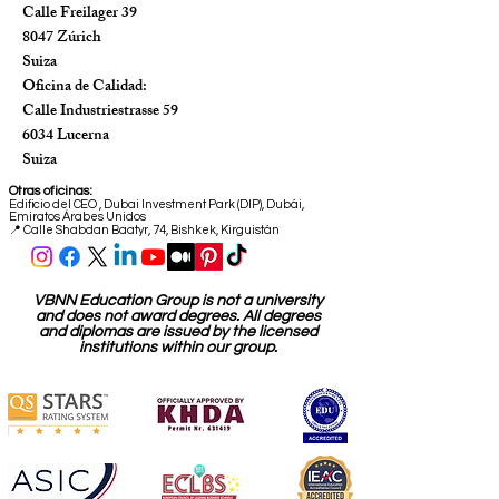
Calle Freilager 39
8047 Zúrich
Suiza
Oficina de Calidad:
Calle Industriestrasse 59
6034 Lucerna
Suiza
Otras oficinas:
Edificio del CEO
,
Dubai Investment Park (DIP), Dubái,
Emiratos Árabes Unidos
📍 Calle Shabdan Baatyr, 74, Bishkek, Kirguistán
VBNN Education Group is not a university
and does not award degrees. All degrees
and diplomas are issued by the licensed
institutions within our group.