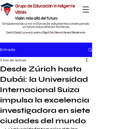
Grupo de Educación Inteligente
VBNN
​Visión más allá del futuro
Empoderando a mil millones de estudiantes construyendo
un futuro educativo sin fronteras
Zúrich
|
Dubái
|
Lucerna
|
Londres
|
Riga
|
Osh
|
Biskek
|
Ajman
|
Globalmente
Entrada
3 min de lectura
Desde Zúrich hasta
Dubái: la Universidad
Internacional Suiza
impulsa la excelencia
investigadora en siete
ciudades del mundo