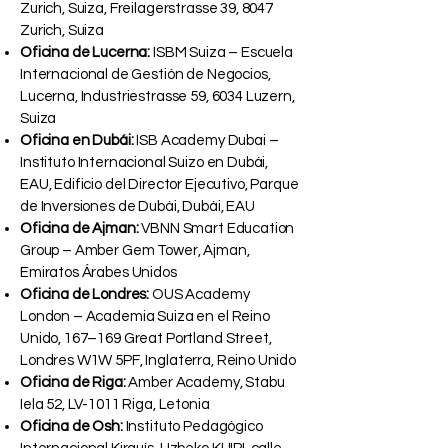
Zurich, Suiza, Freilagerstrasse 39, 8047
Zurich, Suiza
Oficina de Lucerna:
ISBM Suiza – Escuela
Internacional de Gestión de Negocios,
Lucerna, Industriestrasse 59, 6034 Luzern,
Suiza
Oficina en Dubái:
ISB Academy Dubai –
Instituto Internacional Suizo en Dubái,
EAU, Edificio del Director Ejecutivo, Parque
de Inversiones de Dubái, Dubái, EAU
Oficina de Ajman:
VBNN Smart Education
Group – Amber Gem Tower, Ajman,
Emiratos Árabes Unidos
Oficina de Londres:
OUS Academy
London – Academia Suiza en el Reino
Unido, 167–169 Great Portland Street,
Londres W1W 5PF, Inglaterra, Reino Unido
Oficina de Riga:
Amber Academy, Stabu
Iela 52, LV-1011 Riga, Letonia
Oficina de Osh:
Instituto Pedagógico