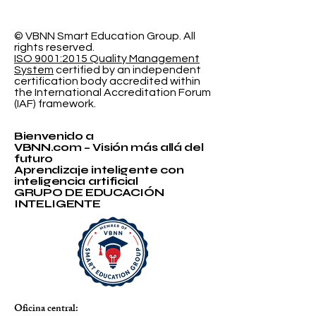
Clasificación
Investigación
Probabilística
Educación In
© VBNN Smart Education Group.
All
rights reserved.
ISO 9001:2015 Quality Management
System
certified by an independent
certification body accredited within
the International Accreditation Forum
(IAF) framework.
Bienvenido a
VBNN.com – Visión más allá del
futuro
Aprendizaje inteligente con
inteligencia artificial
GRUPO DE EDUCACIÓN
INTELIGENTE
Oficina central: