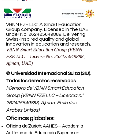
VBNN FZE LLC. A Smart Education
Group company. Licensed in the UAE
under No.
262425649888
. Delivering
Swiss-inspired quality and global
innovation in education and research.
VBNN Smart Education Group (VBNN
FZE LLC – License No.
262425649888
,
Ajman, UAE)
© Universidad Internacional Suiza (SIU).
Todos los derechos reservados.
Miembro de VBNN Smart Education
Group (VBNN FZE LLC – Licencia n.°
262425649888
, Ajman, Emiratos
Árabes Unidos)
Oficinas globales:
Oficina de Zurich:
AAHES – Academia
Autónoma de Educación Superior en