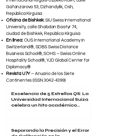
Internacional Kirguís-Uzbeko KUIPI, calle
Gafanzarova 53, Dzhandylik, Osh,
República Kirguisa
Oficina de Bishkek:
SIU Swiss International
University, calle Shabdan Baatyr 74,
ciudad de Bishkek, República Kirguisa
En línea:
OUS International Academy in
Switzerland®, SDBS Swiss Distance
Business School®, SOHS – Swiss Online
Hospitality School®, YJD Global Center for
Diplomacy®
Revista U7Y
– Anuario de los Siete
Continentes (ISSN
3042-4399)
Excelencia de 5 Estrellas QS: La
Universidad Internacional Suiza
celebra un hito académico
global
Separando la Precisión y el Error