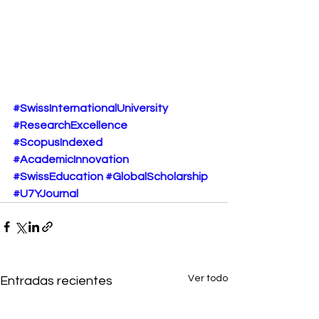
#SwissInternationalUniversity
#ResearchExcellence
#ScopusIndexed
#AcademicInnovation
#SwissEducation
#GlobalScholarship
#U7YJournal
Ver todo
Entradas recientes