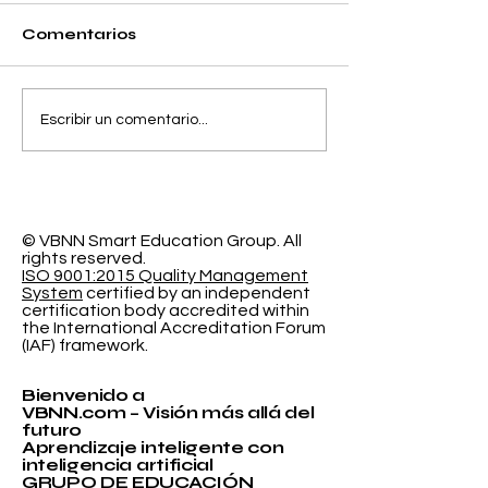
Comentarios
Separando la
El Espacio de
Escribir un comentario...
Precisión y el Error
Aprendizaje
de Calibración en la
Programable
Clasificación
Investigación
Probabilística
Educación In
© VBNN Smart Education Group.
All
rights reserved.
ISO 9001:2015 Quality Management
System
certified by an independent
certification body accredited within
the International Accreditation Forum
(IAF) framework.
Bienvenido a
VBNN.com – Visión más allá del
futuro
Aprendizaje inteligente con
inteligencia artificial
GRUPO DE EDUCACIÓN