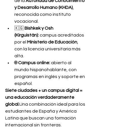
de la 
Autoridad de Conocimiento 
y Desarrollo Humano (KHDA)
, 
reconocida como instituto 
vocacional.
🇰🇬 
Bishkek y Osh 
(Kirguistán):
 campus acreditados 
por el 
Ministerio de Educación
, 
con la licencia universitaria más 
alta.
🌐 
Campus online:
 abierto al 
mundo hispanohablante, con 
programas en inglés y soporte en 
español.
Siete ciudades + un campus digital = 
una educación verdaderamente 
global.
Una combinación ideal para los 
estudiantes de España y América 
Latina que buscan una formación 
internacional sin fronteras.