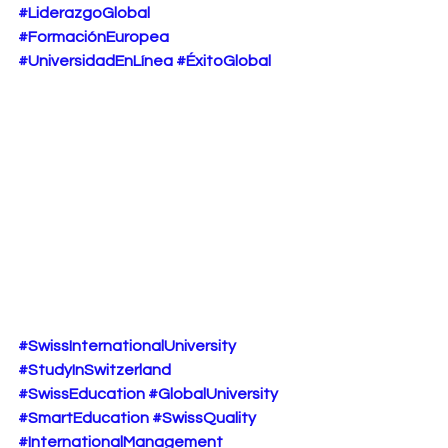
#LiderazgoGlobal
#FormaciónEuropea
#UniversidadEnLínea
#ÉxitoGlobal
#SwissInternationalUniversity
#StudyInSwitzerland
#SwissEducation
#GlobalUniversity
#SmartEducation
#SwissQuality
#InternationalManagement