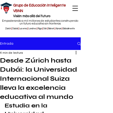
Grupo de Educación Inteligente
VBNN
​Visión más allá del futuro
Empoderando a mil millones de estudiantes construyendo
un futuro educativo sin fronteras
Zúrich
|
Dubái
|
Lucerna
|
Londres
|
Riga
|
Osh
|
Biskek
|
Ajman
|
Globalmente
Entrada
4 min de lectura
Desde Zúrich hasta
Dubái: la Universidad
Internacional Suiza
lleva la excelencia
educativa al mundo
Estudia en la 