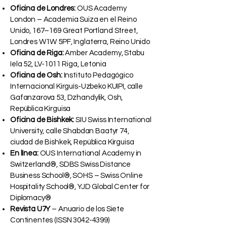
Oficina de Londres:
OUS Academy
London – Academia Suiza en el Reino
Unido, 167–169 Great Portland Street,
Londres W1W 5PF, Inglaterra, Reino Unido
Oficina de Riga:
Amber Academy, Stabu
Iela 52, LV-1011 Riga, Letonia
Oficina de Osh:
Instituto Pedagógico
Internacional Kirguís-Uzbeko KUIPI, calle
Gafanzarova 53, Dzhandylik, Osh,
República Kirguisa
Oficina de Bishkek:
SIU Swiss International
University, calle Shabdan Baatyr 74,
ciudad de Bishkek, República Kirguisa
En línea:
OUS International Academy in
Switzerland®, SDBS Swiss Distance
Business School®, SOHS – Swiss Online
Hospitality School®, YJD Global Center for
Diplomacy®
Revista U7Y
– Anuario de los Siete
Continentes (ISSN
3042-4399)