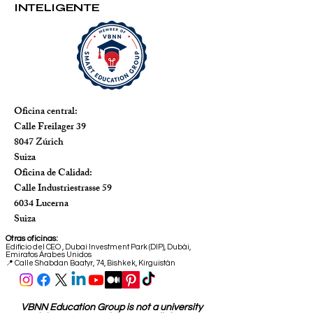
INTELIGENTE
Oficina central:
Calle Freilager 39
8047 Zúrich
Suiza
Oficina de Calidad:
Calle Industriestrasse 59
6034 Lucerna
Suiza
Otras oficinas:
Edificio del CEO
,
Dubai Investment Park (DIP), Dubái,
Emiratos Árabes Unidos
📍 Calle Shabdan Baatyr, 74, Bishkek, Kirguistán
VBNN Education Group is not a university