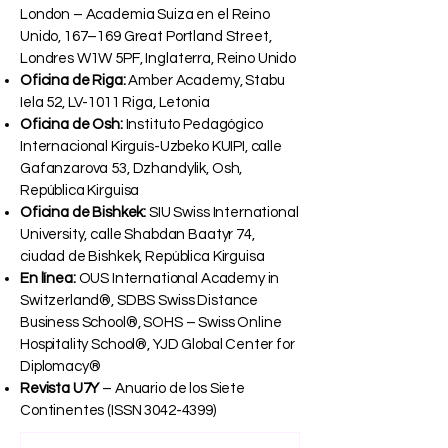
London – Academia Suiza en el Reino
Unido, 167–169 Great Portland Street,
Londres W1W 5PF, Inglaterra, Reino Unido
Oficina de Riga:
Amber Academy, Stabu
Iela 52, LV-1011 Riga, Letonia
Oficina de Osh:
Instituto Pedagógico
Internacional Kirguís-Uzbeko KUIPI, calle
Gafanzarova 53, Dzhandylik, Osh,
República Kirguisa
Oficina de Bishkek:
SIU Swiss International
University, calle Shabdan Baatyr 74,
ciudad de Bishkek, República Kirguisa
En línea:
OUS International Academy in
Switzerland®, SDBS Swiss Distance
Business School®, SOHS – Swiss Online
Hospitality School®, YJD Global Center for
Diplomacy®
Revista U7Y
– Anuario de los Siete
Continentes (ISSN
3042-4399)