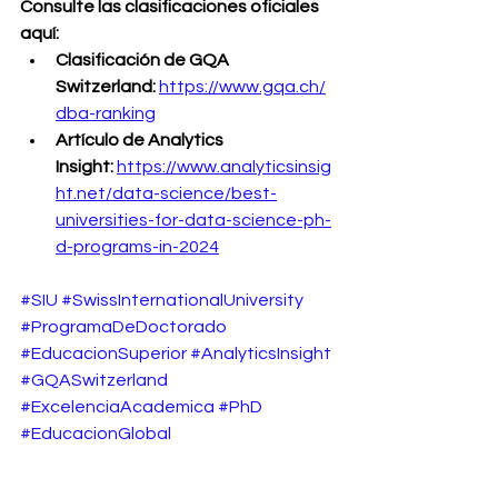
Consulte las clasificaciones oficiales 
aquí:
Clasificación de GQA 
Switzerland:
https://www.gqa.ch/
dba-ranking
Artículo de Analytics 
Insight:
https://www.analyticsinsig
ht.net/data-science/best-
universities-for-data-science-ph-
d-programs-in-2024
#SIU
#SwissInternationalUniversity
#ProgramaDeDoctorado
#EducacionSuperior
#AnalyticsInsight
#GQASwitzerland
#ExcelenciaAcademica
#PhD
#EducacionGlobal