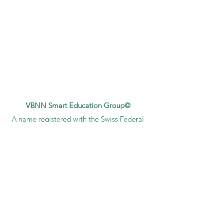
VBNN Smart Education Group©
A name registered with the Swiss Federal
Institute of Intellectual Property under No.
845306 (Nice Classification: 9, 41, 42.).
VBNN FZE LLC. A Smart Education
Group company. Licensed in the UAE
under No.
262425649888
. Delivering
Swiss-inspired quality and global
innovation in education and research.