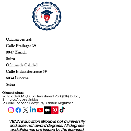
Oficina central:
Calle Freilager 39
8047 Zúrich
Suiza
Oficina de Calidad:
Calle Industriestrasse 59
6034 Lucerna
Suiza
Otras oficinas:
Edificio del CEO
,
Dubai Investment Park (DIP), Dubái,
Emiratos Árabes Unidos
📍 Calle Shabdan Baatyr, 74, Bishkek, Kirguistán
VBNN Education Group is not a university
and does not award degrees. All degrees
and diplomas are issued by the licensed