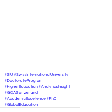
#SIU
#SwissInternationalUniversity
#DoctorateProgram
#HigherEducation
#AnalyticsInsight
#GQASwitzerland
#AcademicExcellence
#PhD
#GlobalEducation