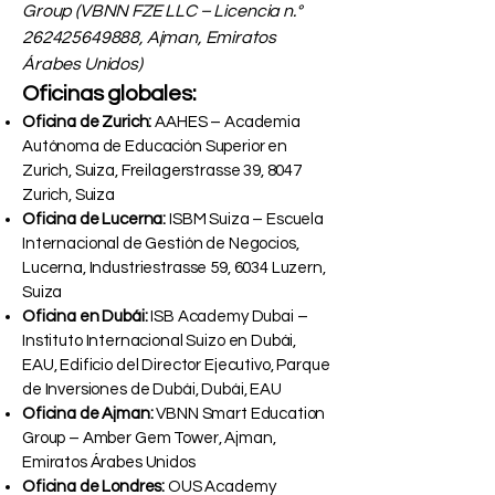
Group (VBNN FZE LLC – Licencia n.°
262425649888
, Ajman, Emiratos
Árabes Unidos)
Oficinas globales:
Oficina de Zurich:
AAHES – Academia
Autónoma de Educación Superior en
Zurich, Suiza, Freilagerstrasse 39, 8047
Zurich, Suiza
Oficina de Lucerna:
ISBM Suiza – Escuela
Internacional de Gestión de Negocios,
Lucerna, Industriestrasse 59, 6034 Luzern,
Suiza
Oficina en Dubái:
ISB Academy Dubai –
Instituto Internacional Suizo en Dubái,
EAU, Edificio del Director Ejecutivo, Parque
de Inversiones de Dubái, Dubái, EAU
Oficina de Ajman:
VBNN Smart Education
Group – Amber Gem Tower, Ajman,
Emiratos Árabes Unidos
Oficina de Londres:
OUS Academy