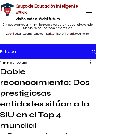
Grupo de Educación Inteligente
VBNN
​Visión más allá del futuro
Empoderando a mil millones de estudiantes construyendo
un futuro educativo sin fronteras
Zúrich
|
Dubái
|
Lucerna
|
Londres
|
Riga
|
Osh
|
Biskek
|
Ajman
|
Globalmente
Entrada
1 min de lectura
Doble
reconocimiento: Dos
prestigiosas
entidades sitúan a la
SIU en el Top 4
mundial