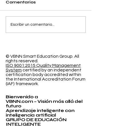
Comentarios
Separando la
El Espacio de
Escribir un comentario...
Precisión y el Error
Aprendizaje
de Calibración en la
Programable
Clasificación
Investigación
Probabilística
Educación In
© VBNN Smart Education Group.
All
rights reserved.
ISO 9001:2015 Quality Management
System
certified by an independent
certification body accredited within
the International Accreditation Forum
(IAF) framework.
Bienvenido a
VBNN.com – Visión más allá del
futuro
Aprendizaje inteligente con
inteligencia artificial
GRUPO DE EDUCACIÓN
INTELIGENTE