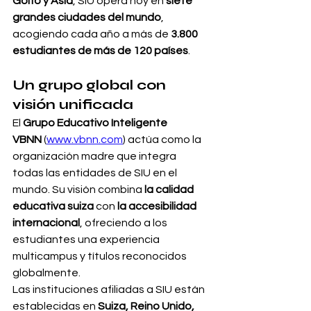
Golfo y Asia
, SIU opera hoy en 
siete 
grandes ciudades del mundo
, 
acogiendo cada año a más de 
3.800 
estudiantes de más de 120 países
.
Un grupo global con 
visión unificada
El 
Grupo Educativo Inteligente 
VBNN
 (
www.vbnn.com
) actúa como la 
organización madre que integra 
todas las entidades de SIU en el 
mundo. Su visión combina 
la calidad 
educativa suiza
 con 
la accesibilidad 
internacional
, ofreciendo a los 
estudiantes una experiencia 
multicampus y títulos reconocidos 
globalmente.
Las instituciones afiliadas a SIU están 
establecidas en 
Suiza, Reino Unido, 