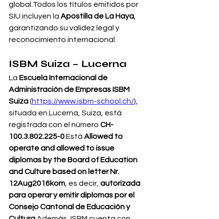
global.Todos los títulos emitidos por 
SIU incluyen la 
Apostilla de La Haya
, 
garantizando su validez legal y 
reconocimiento internacional.
ISBM Suiza – Lucerna
La 
Escuela Internacional de 
Administración de Empresas ISBM 
Suiza
 (
https://www.isbm-school.ch/
), 
situada en Lucerna, Suiza, está 
registrada con el número 
CH-
100.3.802.225-0
.Está 
Allowed to 
operate and allowed to issue 
diplomas by the Board of Education 
and Culture based on letter Nr. 
12Aug2016kom
, es decir, 
autorizada 
para operar y emitir diplomas por el 
Consejo Cantonal de Educación y 
Cultura
.Además, ISBM cuenta con 