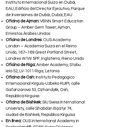
Instituto Internacional Suizo en Dubái,
EAU, Edificio del Director Ejecutivo, Parque
de Inversiones de Dubái, Dubái, EAU
Oficina de Ajman:
VBNN Smart Education
Group – Amber Gem Tower, Ajman,
Emiratos Árabes Unidos
Oficina de Londres:
OUS Academy
London – Academia Suiza en el Reino
Unido, 167–169 Great Portland Street,
Londres W1W 5PF, Inglaterra, Reino Unido
Oficina de Riga:
Amber Academy, Stabu
Iela 52, LV-1011 Riga, Letonia
Oficina de Osh:
Instituto Pedagógico
Internacional Kirguís-Uzbeko KUIPI, calle
Gafanzarova 53, Dzhandylik, Osh,
República Kirguisa
Oficina de Bishkek:
SIU Swiss International
University, calle Shabdan Baatyr 74,
ciudad de Bishkek, República Kirguisa
En línea:
OUS International Academy in