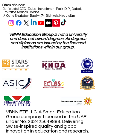
Otras oficinas:
Edificio del CEO
,
Dubai Investment Park (DIP), Dubái,
Emiratos Árabes Unidos
📍 Calle Shabdan Baatyr, 74, Bishkek, Kirguistán
VBNN Education Group is not a university
and does not award degrees. All degrees
and diplomas are issued by the licensed
institutions within our group.
VBNN FZE LLC. A Smart Education
Group company. Licensed in the UAE
under No.
262425649888
. Delivering
Swiss-inspired quality and global
innovation in education and research.