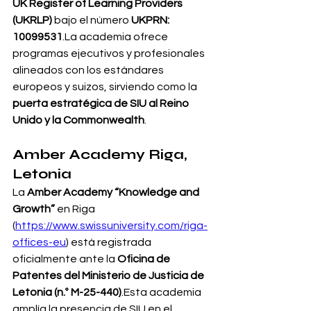
UK Register of Learning Providers 
(UKRLP)
 bajo el número 
UKPRN: 
10099531
.La academia ofrece 
programas ejecutivos y profesionales 
alineados con los estándares 
europeos y suizos, sirviendo como la 
puerta estratégica de SIU al Reino 
Unido y la Commonwealth
.
Amber Academy Riga, 
Letonia
La 
Amber Academy “Knowledge and 
Growth”
 en Riga 
(
https://www.swissuniversity.com/riga-
offices-eu
) está registrada 
oficialmente ante la 
Oficina de 
Patentes del Ministerio de Justicia de 
Letonia (n.º M-25-440)
.Esta academia 
amplía la presencia de SIU en el 