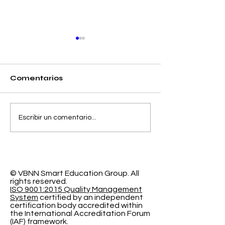
Comentarios
Separando la
El Espacio de
Escribir un comentario...
Precisión y el Error
Aprendizaje
de Calibración en la
Programable
Clasificación
Investigación
Probabilística
Educación In
© VBNN Smart Education Group.
All
rights reserved.
ISO 9001:2015 Quality Management
System
certified by an independent
certification body accredited within
the International Accreditation Forum
(IAF) framework.