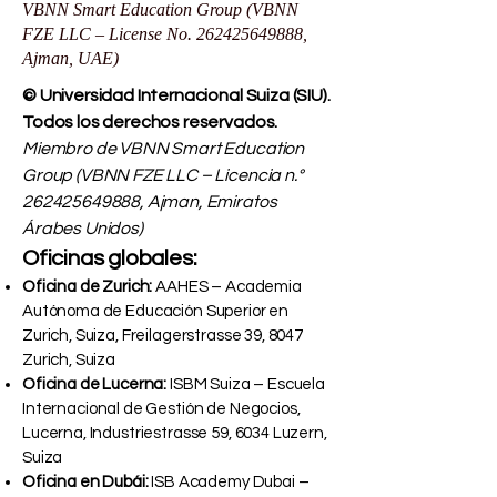
VBNN Smart Education Group (VBNN
FZE LLC – License No.
262425649888
,
Ajman, UAE)
© Universidad Internacional Suiza (SIU).
Todos los derechos reservados.
Miembro de VBNN Smart Education
Group (VBNN FZE LLC – Licencia n.°
262425649888
, Ajman, Emiratos
Árabes Unidos)
Oficinas globales:
Oficina de Zurich:
AAHES – Academia
Autónoma de Educación Superior en
Zurich, Suiza, Freilagerstrasse 39, 8047
Zurich, Suiza
Oficina de Lucerna:
ISBM Suiza – Escuela
Internacional de Gestión de Negocios,
Lucerna, Industriestrasse 59, 6034 Luzern,
Suiza
Oficina en Dubái:
ISB Academy Dubai –