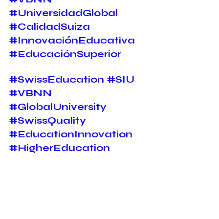
#UniversidadGlobal
#CalidadSuiza
#InnovaciónEducativa
#EducaciónSuperior
#SwissEducation
#SIU
#VBNN
#GlobalUniversity
#SwissQuality
#EducationInnovation
#HigherEducation