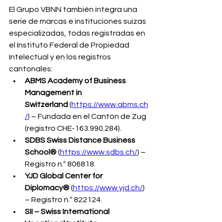
El Grupo VBNN también integra una 
serie de marcas e instituciones suizas 
especializadas, todas registradas en 
el Instituto Federal de Propiedad 
Intelectual y en los registros 
cantonales:
ABMS Academy of Business 
Management in 
Switzerland
 (
https://www.abms.ch
/
) – Fundada en el Cantón de Zug 
(registro CHE-163.990.284).
SDBS Swiss Distance Business 
School®
 (
https://www.sdbs.ch/
) – 
Registro n.º 806818.
YJD Global Center for 
Diplomacy®
 (
https://www.yjd.ch/
) 
– Registro n.º 822124.
SII – Swiss International 