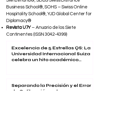
Switzerland®, SDBS Swiss Distance
Business School®, SOHS – Swiss Online
Hospitality School®, YJD Global Center for
Diplomacy®
Revista U7Y
– Anuario de los Siete
Continentes (ISSN
3042-4399)
Excelencia de 5 Estrellas QS: La
Universidad Internacional Suiza
celebra un hito académico
global
Separando la Precisión y el Error
de Calibración en la
Clasificación Probabilística
El Espacio de Aprendizaje
Programable: Nueva
Investigación sobre Educación