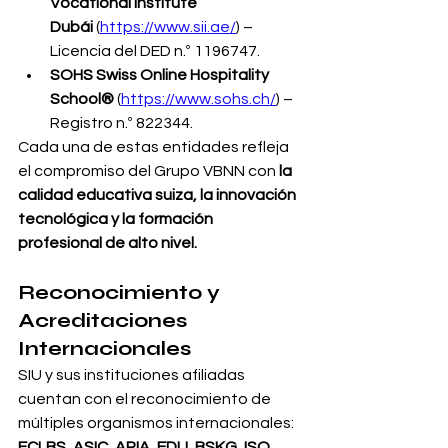
Vocational Institute 
Dubái
 (
https://www.sii.ae/
) – 
Licencia del DED n.º 1196747.
SOHS Swiss Online Hospitality 
School®
 (
https://www.sohs.ch/
) – 
Registro n.º 822344.
Cada una de estas entidades refleja 
el compromiso del Grupo VBNN con 
la 
calidad educativa suiza, la innovación 
tecnológica y la formación 
profesional de alto nivel.
Reconocimiento y 
Acreditaciones 
Internacionales
SIU y sus instituciones afiliadas 
cuentan con el reconocimiento de 
múltiples organismos internacionales: 
ECLBS, ASIC, ARIA, EDU, BSKG, ISO 