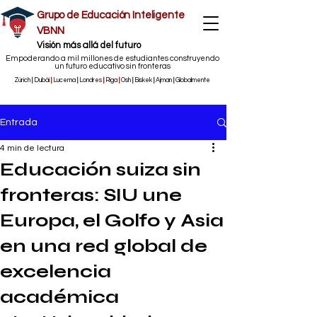
Grupo de Educación Inteligente
VBNN
​Visión más allá del futuro
Empoderando a mil millones de estudiantes construyendo
un futuro educativo sin fronteras
Zúrich
|
Dubái
|
Lucerna
|
Londres
|
Riga
|
Osh
|
Biskek
|
Ajman
|
Globalmente
Entrada
4 min de lectura
Educación suiza sin
fronteras: SIU une
Europa, el Golfo y Asia
en una red global de
excelencia
académica