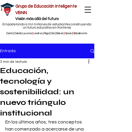
Grupo de Educación Inteligente
VBNN
​Visión más allá del futuro
Empoderando a mil millones de estudiantes construyendo
un futuro educativo sin fronteras
Zúrich
|
Dubái
|
Lucerna
|
Londres
|
Riga
|
Osh
|
Biskek
|
Ajman
|
Globalmente
Entrada
3 min de lectura
Educación,
tecnología y
sostenibilidad: un
nuevo triángulo
institucional
En los últimos años, tres conceptos 
han comenzado a acercarse de una 