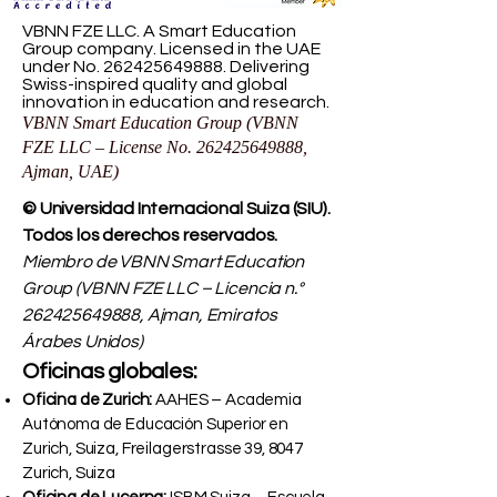
VBNN FZE LLC. A Smart Education
Group company. Licensed in the UAE
under No.
262425649888
. Delivering
Swiss-inspired quality and global
innovation in education and research.
VBNN Smart Education Group (VBNN
FZE LLC – License No.
262425649888
,
Ajman, UAE)
© Universidad Internacional Suiza (SIU).
Todos los derechos reservados.
Miembro de VBNN Smart Education
Group (VBNN FZE LLC – Licencia n.°
262425649888
, Ajman, Emiratos
Árabes Unidos)
Oficinas globales:
Oficina de Zurich:
AAHES – Academia
Autónoma de Educación Superior en
Zurich, Suiza, Freilagerstrasse 39, 8047
Zurich, Suiza