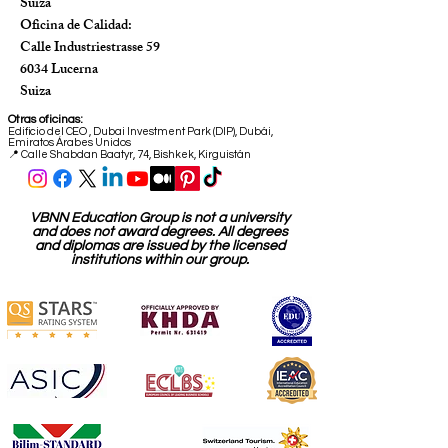
Suiza
Oficina de Calidad:
Calle Industriestrasse 59
6034 Lucerna
Suiza
Otras oficinas:
Edificio del CEO
,
Dubai Investment Park (DIP), Dubái,
Emiratos Árabes Unidos
📍 Calle Shabdan Baatyr, 74, Bishkek, Kirguistán
VBNN Education Group is not a university
and does not award degrees. All degrees
and diplomas are issued by the licensed
institutions within our group.