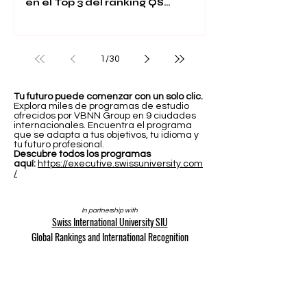
en el Top 3 del ranking QS
Executive MBA 2026
1
/
30
Tu futuro puede comenzar con un solo clic.
Explora miles de programas de estudio
ofrecidos por VBNN Group en 9 ciudades
internacionales. Encuentra el programa
que se adapta a tus objetivos, tu idioma y
tu futuro profesional.
Descubre todos los programas
aquí:
https://executive.swissuniversity.com
/
In partnership with
Swiss International University SIU
Global Rankings and International Recognition