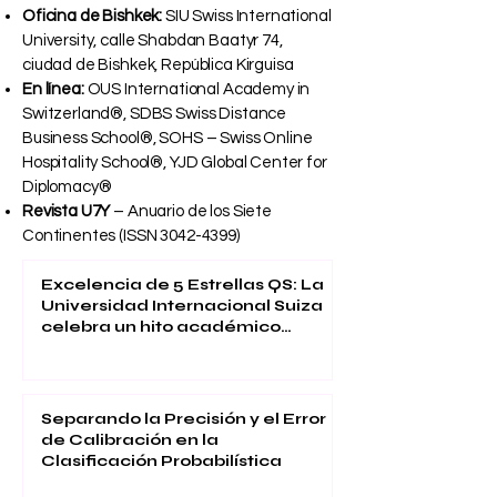
Oficina de Bishkek:
SIU Swiss International
University, calle Shabdan Baatyr 74,
ciudad de Bishkek, República Kirguisa
En línea:
OUS International Academy in
Switzerland®, SDBS Swiss Distance
Business School®, SOHS – Swiss Online
Hospitality School®, YJD Global Center for
Diplomacy®
Revista U7Y
– Anuario de los Siete
Continentes (ISSN
3042-4399)
Excelencia de 5 Estrellas QS: La
Universidad Internacional Suiza
celebra un hito académico
global
Separando la Precisión y el Error
de Calibración en la
Clasificación Probabilística