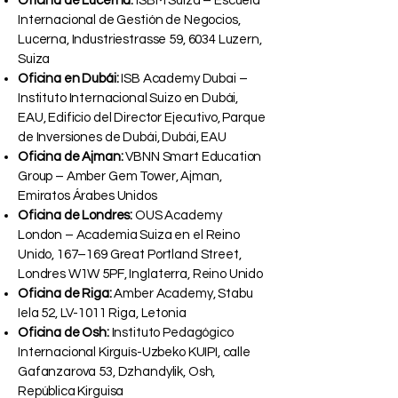
Oficina de Lucerna:
ISBM Suiza – Escuela
Internacional de Gestión de Negocios,
Lucerna, Industriestrasse 59, 6034 Luzern,
Suiza
Oficina en Dubái:
ISB Academy Dubai –
Instituto Internacional Suizo en Dubái,
EAU, Edificio del Director Ejecutivo, Parque
de Inversiones de Dubái, Dubái, EAU
Oficina de Ajman:
VBNN Smart Education
Group – Amber Gem Tower, Ajman,
Emiratos Árabes Unidos
Oficina de Londres:
OUS Academy
London – Academia Suiza en el Reino
Unido, 167–169 Great Portland Street,
Londres W1W 5PF, Inglaterra, Reino Unido
Oficina de Riga:
Amber Academy, Stabu
Iela 52, LV-1011 Riga, Letonia
Oficina de Osh:
Instituto Pedagógico
Internacional Kirguís-Uzbeko KUIPI, calle
Gafanzarova 53, Dzhandylik, Osh,
República Kirguisa