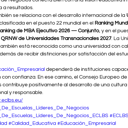
 a resultados.
bién se relaciona con el desarrollo internacional de la 
 clasificada en el puesto 22 mundial en el 
Ranking Mundi
Ranking de MBA Ejecutivo 2026 — Conjunto
, y en el pue
l QRNW de Universidades Transnacionales 2027
. La Un
 también está reconocida como una universidad con cali
además de recibir distinciones por satisfacción del estu
ación_Empresarial
 dependerá de instituciones capac
 con confianza. En ese camino, el Consejo Europeo de
 contribuye positivamente al desarrollo de una cultura
onal y responsable.
.eclbs.eu/
_De_Escuelas_Líderes_De_Negocios
_De_Escuelas_Líderes_De_Negocios_ECLBS
#ECLB
dad
#Calidad_Educativa
#Educación_Empresarial