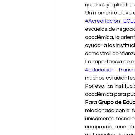
que incluye planifica
Un momento clave en
#Acreditación_ECL
escuelas de negocio
académica, la orient
ayudar a las institu
demostrar confianza
La importancia de e
#Educación_Transn
muchos estudiantes 
Por eso, las instit
académica para públ
Para 
Grupo de Educ
relacionada con el f
únicamente tecnologí
compromiso con el e
de Escuelas Líderes