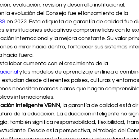
ción, evaluación, revisión y desarrollo institucional.
 la evolución del Consejo fue el lanzamiento de la 
BS
 en 2023. Esta etiqueta de garantía de calidad fue 
s e instituciones educativas comprometidas con la ex
ación internacional y la mejora constante. Su valor prin
ciones a mirar hacia dentro, fortalecer sus sistemas inte
 hacia fuera.
sta labor aumenta con el crecimiento de la 
acional
 y los modelos de aprendizaje en línea o combin
estudian desde diferentes países, culturas y entornos 
uciones necesitan marcos claros que hagan comprensible
icos internacionales.
ación Inteligente VBNN
, la garantía de calidad está d
uturo de la educación. La educación inteligente no signi
a; también significa responsabilidad, flexibilidad, tran
studiante. Desde esta perspectiva, el trabajo del Con
 de Negocios conecta bien con una visión educativa int