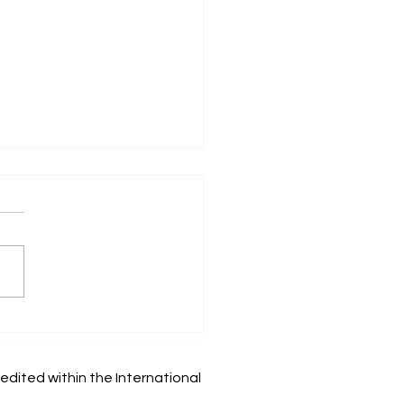
Espacio de
endizaje
gramable: Nueva
edited within the International
estigación sobre