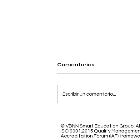
Comentarios
Escribir un comentario...
Excelencia de 5
Estrellas QS: La
Universidad
© VBNN Smart Education Group.
Al
ISO 9001:2015 Quality Manageme
Internacional Suiza
Accreditation Forum (IAF) framewo