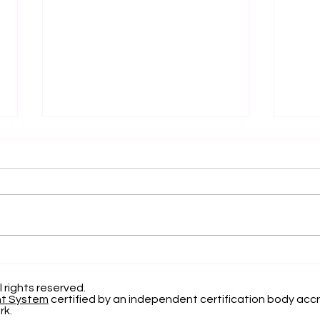
Separando la Precisión
El 
y el Error de Calibración
Apr
en la Clasificación
Pro
l rights reserved.
nt System
certified by an independent certification body accr
Probabilística
Inv
rk.