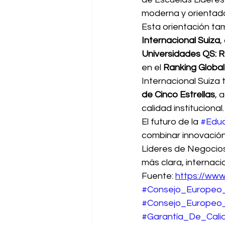
moderna y orientada
Esta orientación tam
Internacional Suiza
,
Universidades QS: 
en el 
Ranking Globa
Internacional Suiza
de Cinco Estrellas
, 
calidad institucional.
El futuro de la 
#Educ
combinar innovación
Líderes de Negocios
más clara, internaci
Fuente: 
https://www
#Consejo_Europeo
#Consejo_Europeo
#Garantía_De_Cali