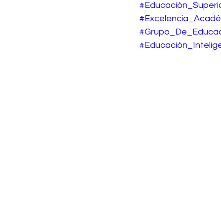
#Educación_Superi
#Excelencia_Acadé
#Grupo_De_Educac
#Educación_Intelig