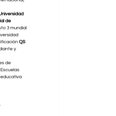
Universidad 
al de 
sto 3 mundial 
iversidad 
ficación 
QS 
diante y 
es de 
 Escuelas 
 educativa 
S