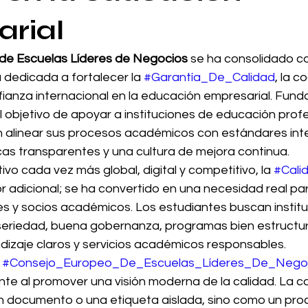
rial
de Escuelas Líderes de Negocios
 se ha consolidado c
 dedicada a fortalecer la 
#Garantía_De_Calidad
, la c
onfianza internacional en la educación empresarial. Fund
 objetivo de apoyar a instituciones de educación profe
 alinear sus procesos académicos con estándares int
cas transparentes y una cultura de mejora continua.
o cada vez más global, digital y competitivo, la 
#Cali
or adicional; se ha convertido en una necesidad real pa
es y socios académicos. Los estudiantes buscan instit
eriedad, buena gobernanza, programas bien estructur
dizaje claros y servicios académicos responsables.
 
#Consejo_Europeo_De_Escuelas_Líderes_De_Nego
nte al promover una visión moderna de la calidad. La c
 documento o una etiqueta aislada, sino como un pro