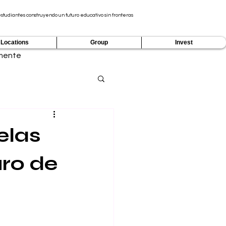
tudiantes construyendo un futuro educativo sin fronteras
Locations
Group
Invest
mente
elas
uro de