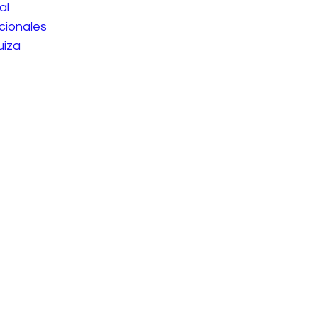
al
cionales
uiza