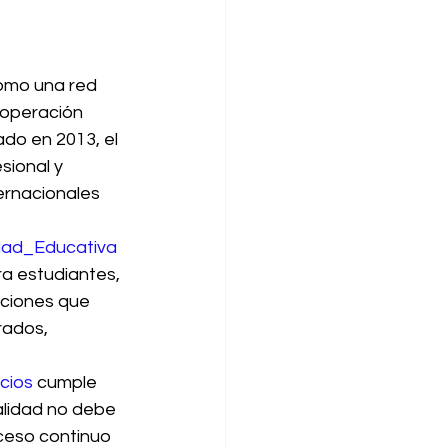
omo una red 
ooperación 
ado en 2013, el 
sional y 
ernacionales 
dad_Educativa
ra estudiantes, 
uciones que 
ados, 
cios
 cumple 
alidad no debe 
ceso continuo 