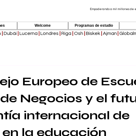
Empoderando a mil millones de es
nes
Welcome
Programas de estudio
h
|
Dubái
|
Lucerna
|
Londres
|
Riga
|
Osh
|
Biskek
|
Ajman
|
Global
ejo Europeo de Escu
 de Negocios y el fut
ntía internacional de
 en la educación