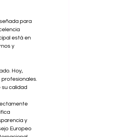
diseñada para 
celencia 
cipal está en 
rnos y 
ado. Hoy, 
profesionales. 
 su calidad 
irectamente 
fica 
sparencia y 
sejo Europeo 
ernacional, 