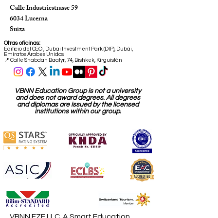
Calle Industriestrasse 59
6034 Lucerna
Suiza
Otras oficinas:
Edificio del CEO
,
Dubai Investment Park (DIP), Dubái,
Emiratos Árabes Unidos
📍 Calle Shabdan Baatyr, 74, Bishkek, Kirguistán
VBNN Education Group is not a university
and does not award degrees. All degrees
and diplomas are issued by the licensed
institutions within our group.
VBNN FZE LLC. A Smart Education