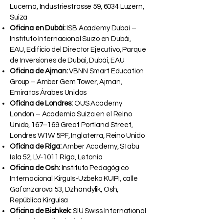
Lucerna, Industriestrasse 59, 6034 Luzern,
Suiza
Oficina en Dubái:
ISB Academy Dubai –
Instituto Internacional Suizo en Dubái,
EAU, Edificio del Director Ejecutivo, Parque
de Inversiones de Dubái, Dubái, EAU
Oficina de Ajman:
VBNN Smart Education
Group – Amber Gem Tower, Ajman,
Emiratos Árabes Unidos
Oficina de Londres:
OUS Academy
London – Academia Suiza en el Reino
Unido, 167–169 Great Portland Street,
Londres W1W 5PF, Inglaterra, Reino Unido
Oficina de Riga:
Amber Academy, Stabu
Iela 52, LV-1011 Riga, Letonia
Oficina de Osh:
Instituto Pedagógico
Internacional Kirguís-Uzbeko KUIPI, calle
Gafanzarova 53, Dzhandylik, Osh,
República Kirguisa
Oficina de Bishkek:
SIU Swiss International