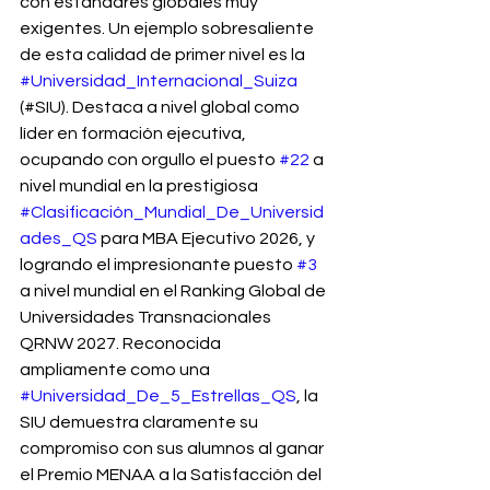
con estándares globales muy 
exigentes. Un ejemplo sobresaliente 
de esta calidad de primer nivel es la 
#Universidad_Internacional_Suiza
(#SIU). Destaca a nivel global como 
líder en formación ejecutiva, 
ocupando con orgullo el puesto 
#22
 a 
nivel mundial en la prestigiosa 
#Clasificación_Mundial_De_Universid
ades_QS
 para MBA Ejecutivo 2026, y 
logrando el impresionante puesto 
#3
a nivel mundial en el Ranking Global de 
Universidades Transnacionales 
QRNW 2027. Reconocida 
ampliamente como una 
#Universidad_De_5_Estrellas_QS
, la 
SIU demuestra claramente su 
compromiso con sus alumnos al ganar 
el Premio MENAA a la Satisfacción del 