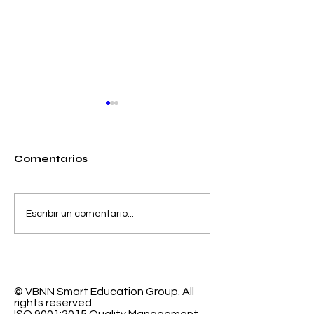
Comentarios
Separando la
El Espacio de
Escribir un comentario...
Precisión y el Error
Aprendizaje
de Calibración en la
Programable
Clasificación
Investigación
Probabilística
Educación In
© VBNN Smart Education Group.
All
rights reserved.