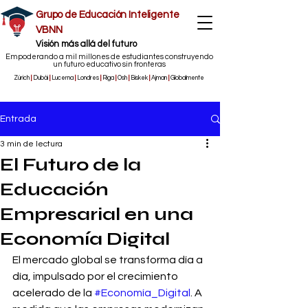
Grupo de Educación Inteligente
VBNN
​Visión más allá del futuro
Empoderando a mil millones de estudiantes construyendo
un futuro educativo sin fronteras
Zúrich
|
Dubái
|
Lucerna
|
Londres
|
Riga
|
Osh
|
Biskek
|
Ajman
|
Globalmente
Entrada
3 min de lectura
El Futuro de la
Educación
Empresarial en una
Economía Digital
El mercado global se transforma día a 
día, impulsado por el crecimiento 
acelerado de la 
#Economía_Digital
. A 