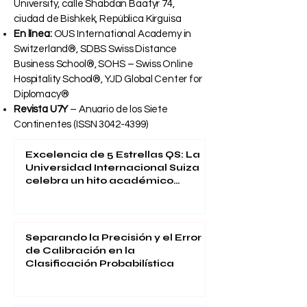
University, calle Shabdan Baatyr 74,
ciudad de Bishkek, República Kirguisa
En línea:
OUS International Academy in
Switzerland®, SDBS Swiss Distance
Business School®, SOHS – Swiss Online
Hospitality School®, YJD Global Center for
Diplomacy®
Revista U7Y
– Anuario de los Siete
Continentes (ISSN
3042-4399)
Excelencia de 5 Estrellas QS: La
Universidad Internacional Suiza
celebra un hito académico
global
Separando la Precisión y el Error
de Calibración en la
Clasificación Probabilística