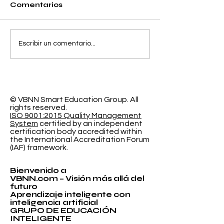
Comentarios
Separando la
El Espacio de
Escribir un comentario...
Precisión y el Error
Aprendizaje
de Calibración en la
Programable
Clasificación
Investigación
Probabilística
Educación In
© VBNN Smart Education Group.
All
rights reserved.
ISO 9001:2015 Quality Management
System
certified by an independent
certification body accredited within
the International Accreditation Forum
(IAF) framework.
Bienvenido a
VBNN.com – Visión más allá del
futuro
Aprendizaje inteligente con
inteligencia artificial
GRUPO DE EDUCACIÓN
INTELIGENTE