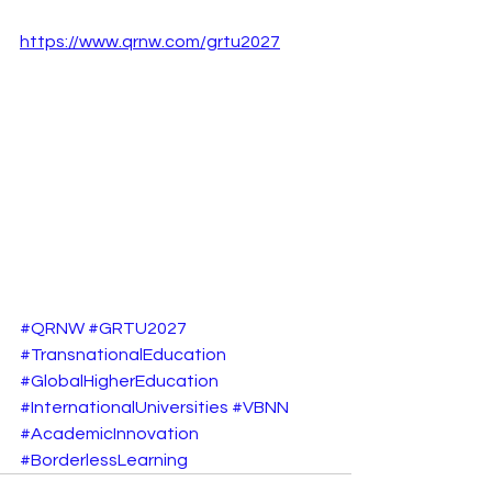
https://www.qrnw.com/grtu2027
#QRNW
#GRTU2027
#TransnationalEducation
#GlobalHigherEducation
#InternationalUniversities
#VBNN
#AcademicInnovation
#BorderlessLearning