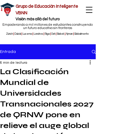
Grupo de Educación Inteligente
VBNN
​Visión más allá del futuro
Empoderando a mil millones de estudiantes construyendo
un futuro educativo sin fronteras
Zúrich
|
Dubái
|
Lucerna
|
Londres
|
Riga
|
Osh
|
Biskek
|
Ajman
|
Globalmente
Entrada
6 min de lectura
La Clasificación
Mundial de
Universidades
Transnacionales 2027
de QRNW pone en
relieve el auge global