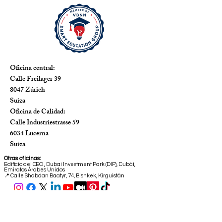
Oficina central:
Calle Freilager 39
8047 Zúrich
Suiza
Oficina de Calidad:
Calle Industriestrasse 59
6034 Lucerna
Suiza
Otras oficinas:
Edificio del CEO
,
Dubai Investment Park (DIP), Dubái,
Emiratos Árabes Unidos
📍 Calle Shabdan Baatyr, 74, Bishkek, Kirguistán
VBNN Education Group is not a university
and does not award degrees. All degrees
and diplomas are issued by the licensed