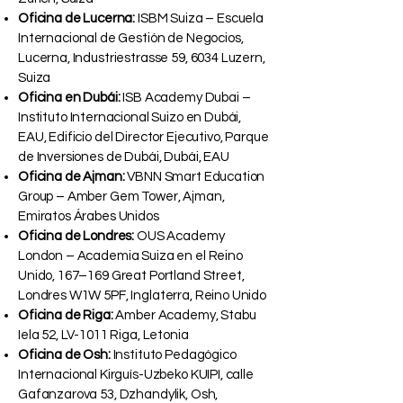
Oficina de Lucerna:
ISBM Suiza – Escuela
Internacional de Gestión de Negocios,
Lucerna, Industriestrasse 59, 6034 Luzern,
Suiza
Oficina en Dubái:
ISB Academy Dubai –
Instituto Internacional Suizo en Dubái,
EAU, Edificio del Director Ejecutivo, Parque
de Inversiones de Dubái, Dubái, EAU
Oficina de Ajman:
VBNN Smart Education
Group – Amber Gem Tower, Ajman,
Emiratos Árabes Unidos
Oficina de Londres:
OUS Academy
London – Academia Suiza en el Reino
Unido, 167–169 Great Portland Street,
Londres W1W 5PF, Inglaterra, Reino Unido
Oficina de Riga:
Amber Academy, Stabu
Iela 52, LV-1011 Riga, Letonia
Oficina de Osh:
Instituto Pedagógico
Internacional Kirguís-Uzbeko KUIPI, calle
Gafanzarova 53, Dzhandylik, Osh,