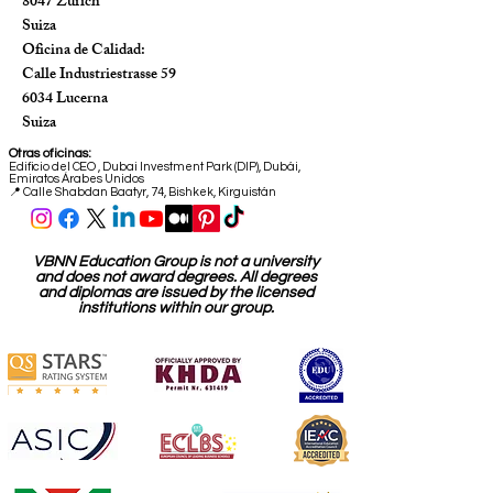
8047 Zúrich
Suiza
Oficina de Calidad:
Calle Industriestrasse 59
6034 Lucerna
Suiza
Otras oficinas:
Edificio del CEO
,
Dubai Investment Park (DIP), Dubái,
Emiratos Árabes Unidos
📍 Calle Shabdan Baatyr, 74, Bishkek, Kirguistán
VBNN Education Group is not a university
and does not award degrees. All degrees
and diplomas are issued by the licensed
institutions within our group.