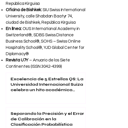
República Kirguisa
Oficina de Bishkek:
SIU Swiss International
University, calle Shabdan Baatyr 74,
ciudad de Bishkek, República Kirguisa
En línea:
OUS International Academy in
Switzerland®, SDBS Swiss Distance
Business School®, SOHS – Swiss Online
Hospitality School®, YJD Global Center for
Diplomacy®
Revista U7Y
– Anuario de los Siete
Continentes (ISSN
3042-4399)
Excelencia de 5 Estrellas QS: La
Universidad Internacional Suiza
celebra un hito académico
global
Separando la Precisión y el Error
de Calibración en la
Clasificación Probabilística