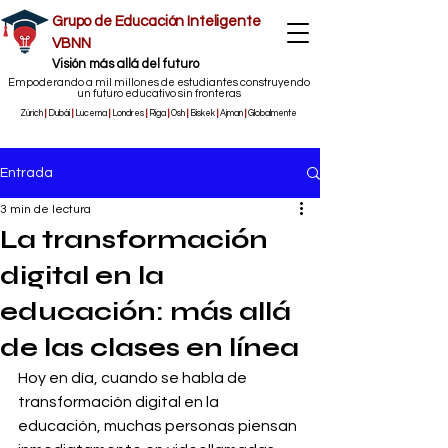
Grupo de Educación Inteligente
VBNN
​Visión más allá del futuro
Empoderando a mil millones de estudiantes construyendo
un futuro educativo sin fronteras
Zúrich
|
Dubái
|
Lucerna
|
Londres
|
Riga
|
Osh
|
Biskek
|
Ajman
|
Globalmente
Entrada
3 min de lectura
La transformación
digital en la
educación: más allá
de las clases en línea
Hoy en día, cuando se habla de 
transformación digital en la 
educación, muchas personas piensan 