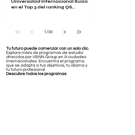
Universidad Internacional Suiza
en el Top 3 del ranking QS
Executive MBA 2026
1
/
30
Tu futuro puede comenzar con un solo clic.
Explora miles de programas de estudio
ofrecidos por VBNN Group en 9 ciudades
internacionales. Encuentra el programa
que se adapta a tus objetivos, tu idioma y
tu futuro profesional.
Descubre todos los programas
aquí:
https://executive.swissuniversity.com
/
In partnership with
Swiss International University SIU
Global Rankings and International Recognition