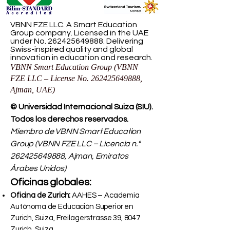
VBNN FZE LLC. A Smart Education
Group company. Licensed in the UAE
under No.
262425649888
. Delivering
Swiss-inspired quality and global
innovation in education and research.
VBNN Smart Education Group (VBNN
FZE LLC – License No.
262425649888
,
Ajman, UAE)
© Universidad Internacional Suiza (SIU).
Todos los derechos reservados.
Miembro de VBNN Smart Education
Group (VBNN FZE LLC – Licencia n.°
262425649888
, Ajman, Emiratos
Árabes Unidos)
Oficinas globales:
Oficina de Zurich:
AAHES – Academia
Autónoma de Educación Superior en
Zurich, Suiza, Freilagerstrasse 39, 8047
Zurich, Suiza