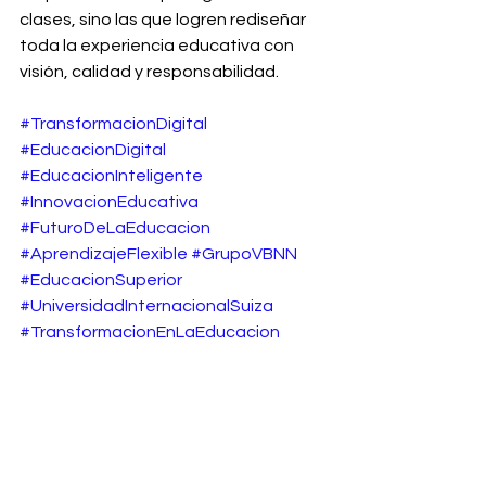
clases, sino las que logren rediseñar 
toda la experiencia educativa con 
visión, calidad y responsabilidad.
#TransformacionDigital
#EducacionDigital
#EducacionInteligente
#InnovacionEducativa
#FuturoDeLaEducacion
#AprendizajeFlexible
#GrupoVBNN
#EducacionSuperior
#UniversidadInternacionalSuiza
#TransformacionEnLaEducacion