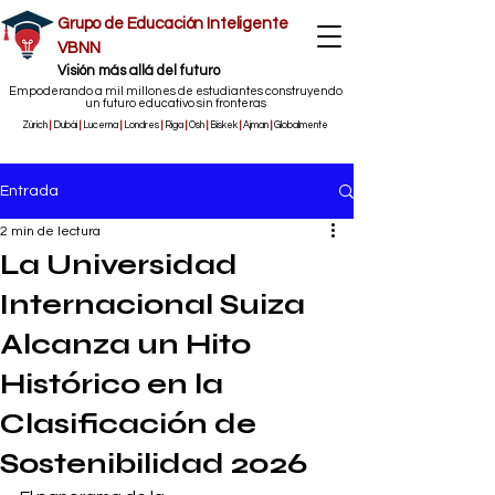
Grupo de Educación Inteligente
VBNN
​Visión más allá del futuro
Empoderando a mil millones de estudiantes construyendo
un futuro educativo sin fronteras
Zúrich
|
Dubái
|
Lucerna
|
Londres
|
Riga
|
Osh
|
Biskek
|
Ajman
|
Globalmente
Entrada
2 min de lectura
La Universidad
Internacional Suiza
Alcanza un Hito
Histórico en la
Clasificación de
Sostenibilidad 2026