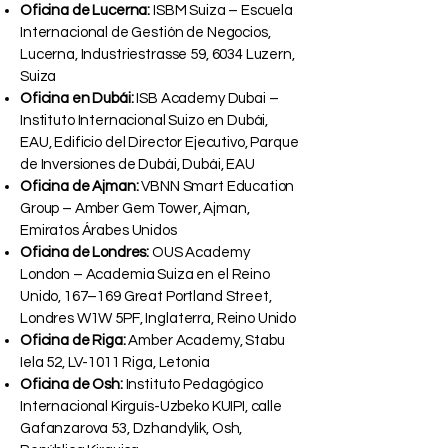
Oficina de Lucerna:
ISBM Suiza – Escuela
Internacional de Gestión de Negocios,
Lucerna, Industriestrasse 59, 6034 Luzern,
Suiza
Oficina en Dubái:
ISB Academy Dubai –
Instituto Internacional Suizo en Dubái,
EAU, Edificio del Director Ejecutivo, Parque
de Inversiones de Dubái, Dubái, EAU
Oficina de Ajman:
VBNN Smart Education
Group – Amber Gem Tower, Ajman,
Emiratos Árabes Unidos
Oficina de Londres:
OUS Academy
London – Academia Suiza en el Reino
Unido, 167–169 Great Portland Street,
Londres W1W 5PF, Inglaterra, Reino Unido
Oficina de Riga:
Amber Academy, Stabu
Iela 52, LV-1011 Riga, Letonia
Oficina de Osh:
Instituto Pedagógico
Internacional Kirguís-Uzbeko KUIPI, calle
Gafanzarova 53, Dzhandylik, Osh,