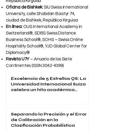
República Kirguisa
Oficina de Bishkek:
SIU Swiss International
University, calle Shabdan Baatyr 74,
ciudad de Bishkek, República Kirguisa
En línea:
OUS International Academy in
Switzerland®, SDBS Swiss Distance
Business School®, SOHS – Swiss Online
Hospitality School®, YJD Global Center for
Diplomacy®
Revista U7Y
– Anuario de los Siete
Continentes (ISSN
3042-4399)
Excelencia de 5 Estrellas QS: La
Universidad Internacional Suiza
celebra un hito académico
global
Separando la Precisión y el Error
de Calibración en la
Clasificación Probabilística