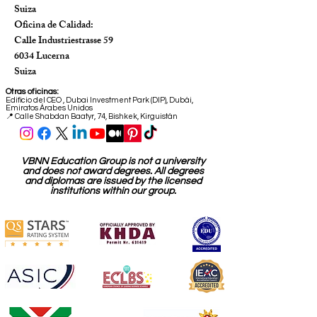
Suiza
Oficina de Calidad:
Calle Industriestrasse 59
6034 Lucerna
Suiza
Otras oficinas:
Edificio del CEO
,
Dubai Investment Park (DIP), Dubái,
Emiratos Árabes Unidos
📍 Calle Shabdan Baatyr, 74, Bishkek, Kirguistán
VBNN Education Group is not a university
and does not award degrees. All degrees
and diplomas are issued by the licensed
institutions within our group.