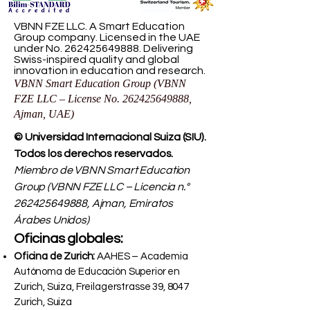
VBNN FZE LLC. A Smart Education
Group company. Licensed in the UAE
under No.
262425649888
. Delivering
Swiss-inspired quality and global
innovation in education and research.
VBNN Smart Education Group (VBNN
FZE LLC – License No.
262425649888
,
Ajman, UAE)
© Universidad Internacional Suiza (SIU).
Todos los derechos reservados.
Miembro de VBNN Smart Education
Group (VBNN FZE LLC – Licencia n.°
262425649888
, Ajman, Emiratos
Árabes Unidos)
Oficinas globales:
Oficina de Zurich:
AAHES – Academia
Autónoma de Educación Superior en
Zurich, Suiza, Freilagerstrasse 39, 8047
Zurich, Suiza