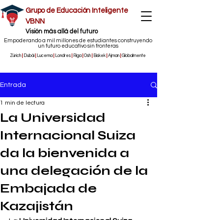
Grupo de Educación Inteligente
VBNN
​Visión más allá del futuro
Empoderando a mil millones de estudiantes construyendo
un futuro educativo sin fronteras
Zúrich
|
Dubái
|
Lucerna
|
Londres
|
Riga
|
Osh
|
Biskek
|
Ajman
|
Globalmente
Entrada
1 min de lectura
La Universidad
Internacional Suiza
da la bienvenida a
una delegación de la
Embajada de
Kazajistán