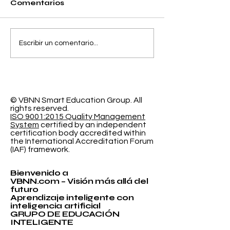
Comentarios
Separando la
El Espacio de
Escribir un comentario...
Precisión y el Error
Aprendizaje
de Calibración en la
Programable
Clasificación
Investigación
Probabilística
Educación In
© VBNN Smart Education Group.
All
rights reserved.
ISO 9001:2015 Quality Management
System
certified by an independent
certification body accredited within
the International Accreditation Forum
(IAF) framework.
Bienvenido a
VBNN.com – Visión más allá del
futuro
Aprendizaje inteligente con
inteligencia artificial
GRUPO DE EDUCACIÓN
INTELIGENTE