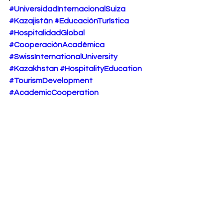
#UniversidadInternacionalSuiza
#Kazajistán
#EducaciónTurística
#HospitalidadGlobal
#CooperaciónAcadémica
#SwissInternationalUniversity
#Kazakhstan
#HospitalityEducation
#TourismDevelopment
#AcademicCooperation