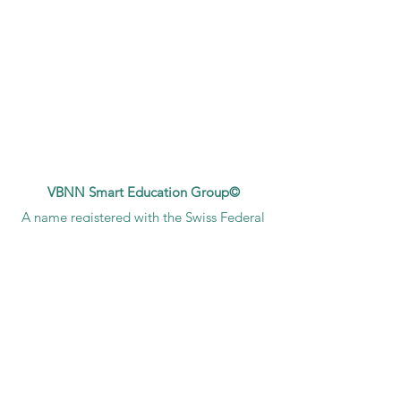
VBNN Smart Education Group©
A name registered with the Swiss Federal
Institute of Intellectual Property under No.
845306 (Nice Classification: 9, 41, 42.).
VBNN FZE LLC. A Smart Education
Group company. Licensed in the UAE
under No.
262425649888
. Delivering
Swiss-inspired quality and global
innovation in education and research.