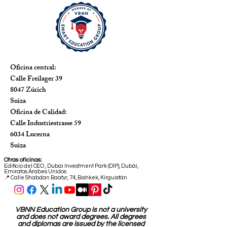
Oficina central:
Calle Freilager 39
8047 Zúrich
Suiza
Oficina de Calidad:
Calle Industriestrasse 59
6034 Lucerna
Suiza
Otras oficinas:
Edificio del CEO
,
Dubai Investment Park (DIP), Dubái,
Emiratos Árabes Unidos
📍 Calle Shabdan Baatyr, 74, Bishkek, Kirguistán
VBNN Education Group is not a university
and does not award degrees. All degrees
and diplomas are issued by the licensed