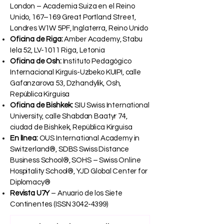
London – Academia Suiza en el Reino
Unido, 167–169 Great Portland Street,
Londres W1W 5PF, Inglaterra, Reino Unido
Oficina de Riga:
Amber Academy, Stabu
Iela 52, LV-1011 Riga, Letonia
Oficina de Osh:
Instituto Pedagógico
Internacional Kirguís-Uzbeko KUIPI, calle
Gafanzarova 53, Dzhandylik, Osh,
República Kirguisa
Oficina de Bishkek:
SIU Swiss International
University, calle Shabdan Baatyr 74,
ciudad de Bishkek, República Kirguisa
En línea:
OUS International Academy in
Switzerland®, SDBS Swiss Distance
Business School®, SOHS – Swiss Online
Hospitality School®, YJD Global Center for
Diplomacy®
Revista U7Y
– Anuario de los Siete
Continentes (ISSN
3042-4399)