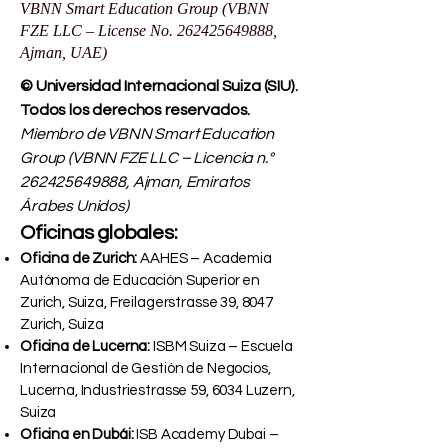
VBNN Smart Education Group (VBNN
FZE LLC – License No.
262425649888
,
Ajman, UAE)
© Universidad Internacional Suiza (SIU).
Todos los derechos reservados.
Miembro de VBNN Smart Education
Group (VBNN FZE LLC – Licencia n.°
262425649888
, Ajman, Emiratos
Árabes Unidos)
Oficinas globales:
Oficina de Zurich:
AAHES – Academia
Autónoma de Educación Superior en
Zurich, Suiza, Freilagerstrasse 39, 8047
Zurich, Suiza
Oficina de Lucerna:
ISBM Suiza – Escuela
Internacional de Gestión de Negocios,
Lucerna, Industriestrasse 59, 6034 Luzern,
Suiza
Oficina en Dubái:
ISB Academy Dubai –