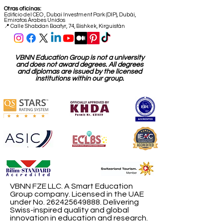
Otras oficinas:
Edificio del CEO
,
Dubai Investment Park (DIP), Dubái,
Emiratos Árabes Unidos
📍 Calle Shabdan Baatyr, 74, Bishkek, Kirguistán
VBNN Education Group is not a university
and does not award degrees. All degrees
and diplomas are issued by the licensed
institutions within our group.
VBNN FZE LLC. A Smart Education
Group company. Licensed in the UAE
under No.
262425649888
. Delivering
Swiss-inspired quality and global
innovation in education and research.