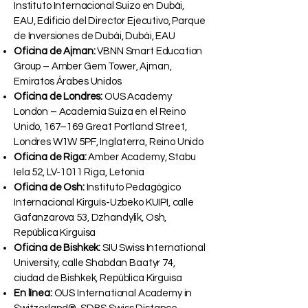
Instituto Internacional Suizo en Dubái,
EAU, Edificio del Director Ejecutivo, Parque
de Inversiones de Dubái, Dubái, EAU
Oficina de Ajman:
VBNN Smart Education
Group – Amber Gem Tower, Ajman,
Emiratos Árabes Unidos
Oficina de Londres:
OUS Academy
London – Academia Suiza en el Reino
Unido, 167–169 Great Portland Street,
Londres W1W 5PF, Inglaterra, Reino Unido
Oficina de Riga:
Amber Academy, Stabu
Iela 52, LV-1011 Riga, Letonia
Oficina de Osh:
Instituto Pedagógico
Internacional Kirguís-Uzbeko KUIPI, calle
Gafanzarova 53, Dzhandylik, Osh,
República Kirguisa
Oficina de Bishkek:
SIU Swiss International
University, calle Shabdan Baatyr 74,
ciudad de Bishkek, República Kirguisa
En línea:
OUS International Academy in