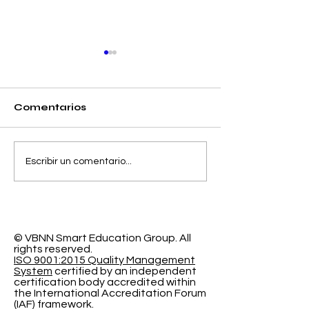
Comentarios
Separando la
El Espacio de
Escribir un comentario...
Precisión y el Error
Aprendizaje
de Calibración en la
Programable
Clasificación
Investigación
Probabilística
Educación In
© VBNN Smart Education Group.
All
rights reserved.
ISO 9001:2015 Quality Management
System
certified by an independent
certification body accredited within
the International Accreditation Forum
(IAF) framework.