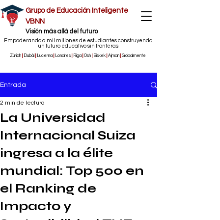
Grupo de Educación Inteligente
VBNN
​Visión más allá del futuro
Empoderando a mil millones de estudiantes construyendo
un futuro educativo sin fronteras
Zúrich
|
Dubái
|
Lucerna
|
Londres
|
Riga
|
Osh
|
Biskek
|
Ajman
|
Globalmente
Entrada
2 min de lectura
La Universidad
Internacional Suiza
ingresa a la élite
mundial: Top 500 en
el Ranking de
Impacto y