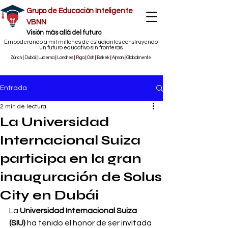
Grupo de Educación Inteligente
VBNN
​Visión más allá del futuro
Empoderando a mil millones de estudiantes construyendo
un futuro educativo sin fronteras
Zúrich
|
Dubái
|
Lucerna
|
Londres
|
Riga
|
Osh
|
Biskek
|
Ajman
|
Globalmente
Entrada
2 min de lectura
La Universidad
Internacional Suiza
participa en la gran
inauguración de Solus
City en Dubái
La 
Universidad Internacional Suiza 
(SIU)
 ha tenido el honor de ser invitada 