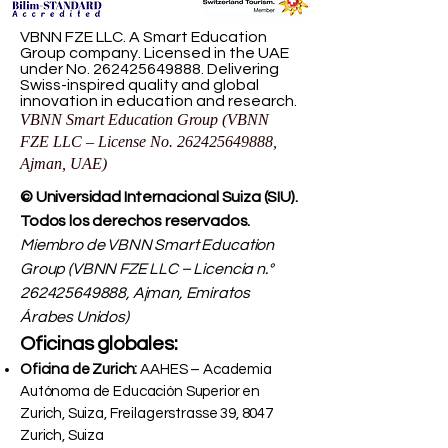
VBNN FZE LLC. A Smart Education
Group company. Licensed in the UAE
under No.
262425649888
. Delivering
Swiss-inspired quality and global
innovation in education and research.
VBNN Smart Education Group (VBNN
FZE LLC – License No.
262425649888
,
Ajman, UAE)
© Universidad Internacional Suiza (SIU).
Todos los derechos reservados.
Miembro de VBNN Smart Education
Group (VBNN FZE LLC – Licencia n.°
262425649888
, Ajman, Emiratos
Árabes Unidos)
Oficinas globales:
Oficina de Zurich:
AAHES – Academia
Autónoma de Educación Superior en
Zurich, Suiza, Freilagerstrasse 39, 8047
Zurich, Suiza