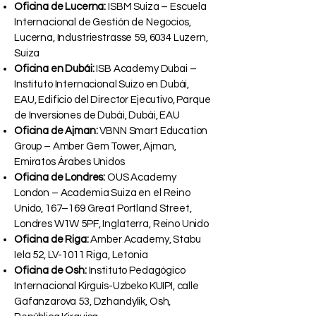
Oficina de Lucerna:
ISBM Suiza – Escuela
Internacional de Gestión de Negocios,
Lucerna, Industriestrasse 59, 6034 Luzern,
Suiza
Oficina en Dubái:
ISB Academy Dubai –
Instituto Internacional Suizo en Dubái,
EAU, Edificio del Director Ejecutivo, Parque
de Inversiones de Dubái, Dubái, EAU
Oficina de Ajman:
VBNN Smart Education
Group – Amber Gem Tower, Ajman,
Emiratos Árabes Unidos
Oficina de Londres:
OUS Academy
London – Academia Suiza en el Reino
Unido, 167–169 Great Portland Street,
Londres W1W 5PF, Inglaterra, Reino Unido
Oficina de Riga:
Amber Academy, Stabu
Iela 52, LV-1011 Riga, Letonia
Oficina de Osh:
Instituto Pedagógico
Internacional Kirguís-Uzbeko KUIPI, calle
Gafanzarova 53, Dzhandylik, Osh,