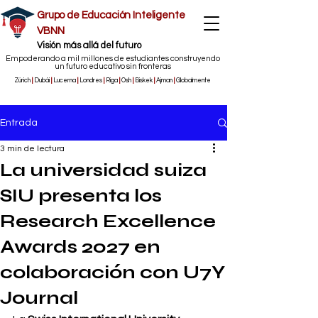
Grupo de Educación Inteligente
VBNN
​Visión más allá del futuro
Empoderando a mil millones de estudiantes construyendo
un futuro educativo sin fronteras
Zúrich
|
Dubái
|
Lucerna
|
Londres
|
Riga
|
Osh
|
Biskek
|
Ajman
|
Globalmente
Entrada
3 min de lectura
La universidad suiza
SIU presenta los
Research Excellence
Awards 2027 en
colaboración con U7Y
Journal