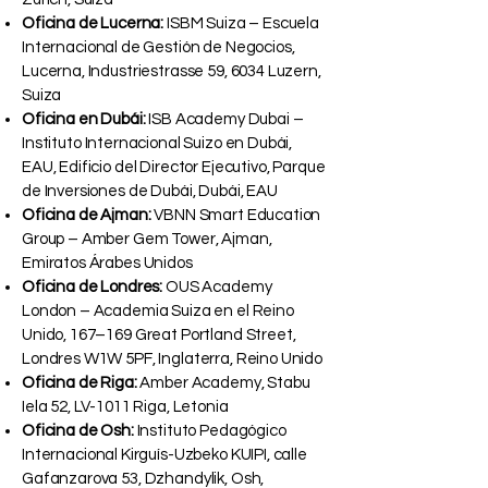
Oficina de Lucerna:
ISBM Suiza – Escuela
Internacional de Gestión de Negocios,
Lucerna, Industriestrasse 59, 6034 Luzern,
Suiza
Oficina en Dubái:
ISB Academy Dubai –
Instituto Internacional Suizo en Dubái,
EAU, Edificio del Director Ejecutivo, Parque
de Inversiones de Dubái, Dubái, EAU
Oficina de Ajman:
VBNN Smart Education
Group – Amber Gem Tower, Ajman,
Emiratos Árabes Unidos
Oficina de Londres:
OUS Academy
London – Academia Suiza en el Reino
Unido, 167–169 Great Portland Street,
Londres W1W 5PF, Inglaterra, Reino Unido
Oficina de Riga:
Amber Academy, Stabu
Iela 52, LV-1011 Riga, Letonia
Oficina de Osh:
Instituto Pedagógico
Internacional Kirguís-Uzbeko KUIPI, calle
Gafanzarova 53, Dzhandylik, Osh,