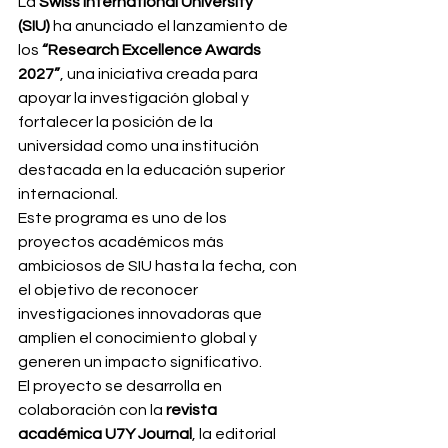
La 
Swiss International University 
(SIU)
 ha anunciado el lanzamiento de 
los 
“Research Excellence Awards 
2027”
, una iniciativa creada para 
apoyar la investigación global y 
fortalecer la posición de la 
universidad como una institución 
destacada en la educación superior 
internacional.
Este programa es uno de los 
proyectos académicos más 
ambiciosos de SIU hasta la fecha, con 
el objetivo de reconocer 
investigaciones innovadoras que 
amplíen el conocimiento global y 
generen un impacto significativo.
El proyecto se desarrolla en 
colaboración con la 
revista 
académica U7Y Journal
, la editorial 