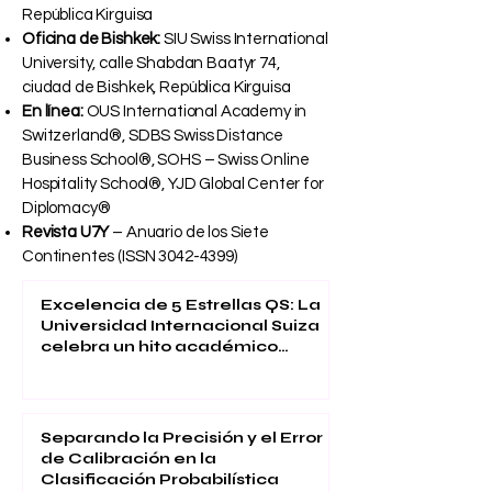
República Kirguisa
Oficina de Bishkek:
SIU Swiss International
University, calle Shabdan Baatyr 74,
ciudad de Bishkek, República Kirguisa
En línea:
OUS International Academy in
Switzerland®, SDBS Swiss Distance
Business School®, SOHS – Swiss Online
Hospitality School®, YJD Global Center for
Diplomacy®
Revista U7Y
– Anuario de los Siete
Continentes (ISSN
3042-4399)
Excelencia de 5 Estrellas QS: La
Universidad Internacional Suiza
celebra un hito académico
global
Separando la Precisión y el Error
de Calibración en la
Clasificación Probabilística