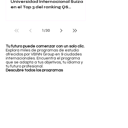
Universidad Internacional Suiza
en el Top 3 del ranking QS
Executive MBA 2026
1
/
30
Tu futuro puede comenzar con un solo clic.
Explora miles de programas de estudio
ofrecidos por VBNN Group en 9 ciudades
internacionales. Encuentra el programa
que se adapta a tus objetivos, tu idioma y
tu futuro profesional.
Descubre todos los programas
aquí:
https://executive.swissuniversity.com
/
In partnership with
Swiss International University SIU
Global Rankings and International Recognition