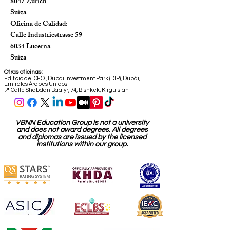
8047 Zúrich
Suiza
Oficina de Calidad:
Calle Industriestrasse 59
6034 Lucerna
Suiza
Otras oficinas:
Edificio del CEO
,
Dubai Investment Park (DIP), Dubái,
Emiratos Árabes Unidos
📍 Calle Shabdan Baatyr, 74, Bishkek, Kirguistán
VBNN Education Group is not a university
and does not award degrees. All degrees
and diplomas are issued by the licensed
institutions within our group.