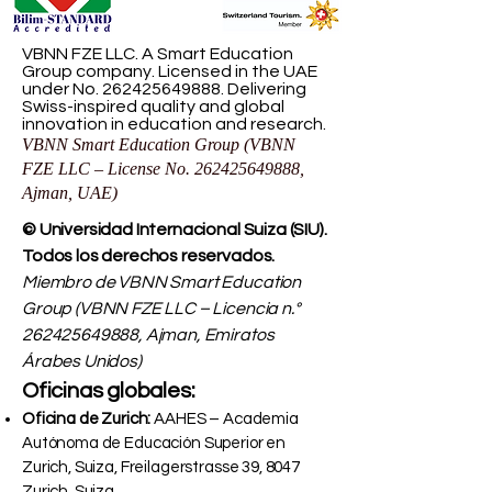
VBNN FZE LLC. A Smart Education
Group company. Licensed in the UAE
under No.
262425649888
. Delivering
Swiss-inspired quality and global
innovation in education and research.
VBNN Smart Education Group (VBNN
FZE LLC – License No.
262425649888
,
Ajman, UAE)
© Universidad Internacional Suiza (SIU).
Todos los derechos reservados.
Miembro de VBNN Smart Education
Group (VBNN FZE LLC – Licencia n.°
262425649888
, Ajman, Emiratos
Árabes Unidos)
Oficinas globales:
Oficina de Zurich:
AAHES – Academia
Autónoma de Educación Superior en
Zurich, Suiza, Freilagerstrasse 39, 8047
Zurich, Suiza