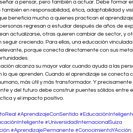
enseñar a pensar, pero también a actuar. Debe formar e
también en responsabilidad, ética, adaptabilidad y visi
e beneficia mucho a quienes practican el aprendizaj
personas regresan a estudiar después de años de exp
ean actualizarse, otras quieren cambiar de sector, y ot
seguir creciendo. Para ellas, una educación vinculada 
elevante, porque conecta directamente con sus metas
ortunidades.
ducación alcanza su mayor valor cuando ayuda a las per
con lo que aprenden. Cuando el aprendizaje se conecta 
humano, más útil y más transformador. Y precisamente p
te y del futuro debe construir puentes sólidos entre el
ctica y el impacto positivo.
toReal
#AprendizajeConSentido
#EducaciónInteligent
aciónInteligente
#UniversidadInternacionalSuiza
ción
#AprendizajePermanente
#ConocimientoYAcción