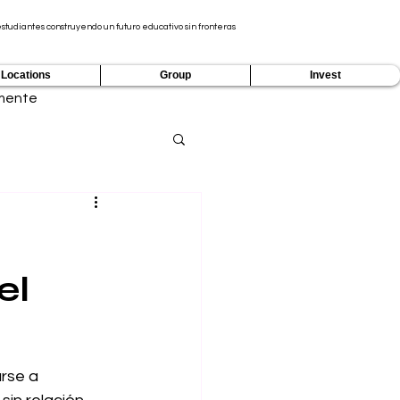
tudiantes construyendo un futuro educativo sin fronteras
Locations
Group
Invest
mente
el
rse a 