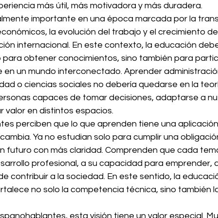
periencia más útil, más motivadora y más duradera.
almente importante en una época marcada por la tran
 económicos, la evolución del trabajo y el crecimiento d
ión internacional. En este contexto, la educación debe
o para obtener conocimientos, sino también para partic
e en un mundo interconectado. Aprender administración
idad o ciencias sociales no debería quedarse en la teor
personas capaces de tomar decisiones, adaptarse a nu
r valor en distintos espacios.
tes perciben que lo que aprenden tiene una aplicación 
cambia. Ya no estudian solo para cumplir una obligaci
 un futuro con más claridad. Comprenden que cada tem
esarrollo profesional, a su capacidad para emprender, 
 de contribuir a la sociedad. En este sentido, la educa
ortalece no solo la competencia técnica, sino también 
spanohablantes, esta visión tiene un valor especial. M