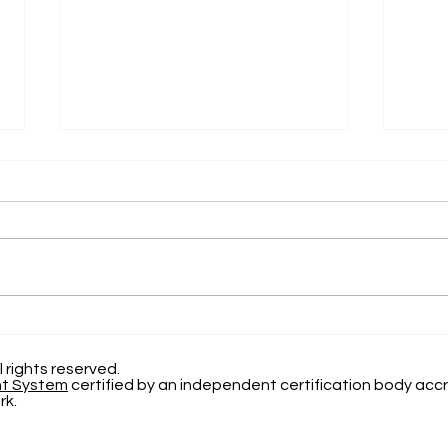
Separando la Precisión
El 
y el Error de Calibración
Apr
en la Clasificación
Pro
l rights reserved.
nt System
certified by an independent certification body accr
Probabilística
Inv
rk.
Edu