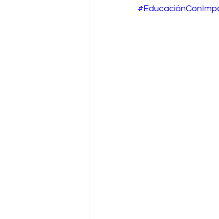
#EducaciónConImp