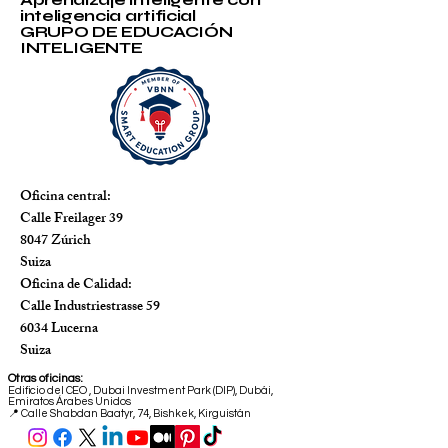
inteligencia artificial
GRUPO DE EDUCACIÓN
INTELIGENTE
Oficina central:
Calle Freilager 39
8047 Zúrich
Suiza
Oficina de Calidad:
Calle Industriestrasse 59
6034 Lucerna
Suiza
Otras oficinas:
Edificio del CEO
,
Dubai Investment Park (DIP), Dubái,
Emiratos Árabes Unidos
📍 Calle Shabdan Baatyr, 74, Bishkek, Kirguistán