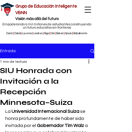
Grupo de Educación Inteligente
VBNN
​Visión más allá del futuro
Empoderando a mil millones de estudiantes construyendo
un futuro educativo sin fronteras
Zúrich
|
Dubái
|
Lucerna
|
Londres
|
Riga
|
Osh
|
Biskek
|
Ajman
|
Globalmente
Entrada
1 min de lectura
SIU Honrada con
Invitación a la
Recepción
Minnesota–Suiza
La 
Universidad Internacional Suiza
 se 
honra profundamente de haber sido 
invitada por el 
Gobernador Tim Walz
 a 