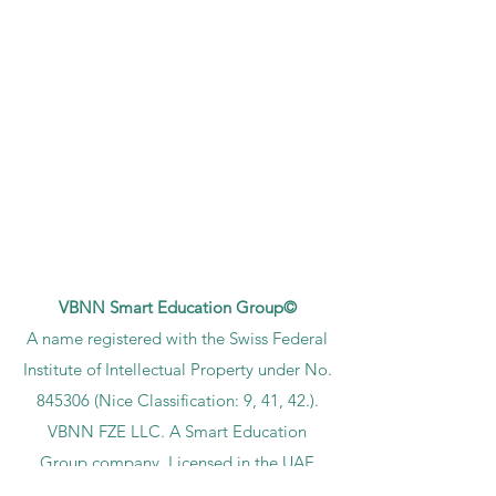
VBNN Smart Education Group©
A name registered with the Swiss Federal
Institute of Intellectual Property under No.
845306 (Nice Classification: 9, 41, 42.).
VBNN FZE LLC. A Smart Education
Group company. Licensed in the UAE
under No.
262425649888
. Delivering