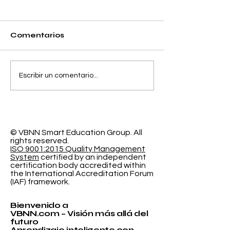
Comentarios
Separando la
El Espacio de
Escribir un comentario...
Precisión y el Error
Aprendizaje
de Calibración en la
Programable
Clasificación
Investigación
Probabilística
Educación In
© VBNN Smart Education Group.
All
rights reserved.
ISO 9001:2015 Quality Management
System
certified by an independent
certification body accredited within
the International Accreditation Forum
(IAF) framework.
Bienvenido a
VBNN.com – Visión más allá del
futuro
Aprendizaje inteligente con