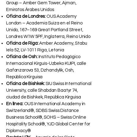
Group – Amber Gem Tower, Ajman,
Emiratos Árabes Unidos
Oficina de Londres:
OUS Academy
London – Academia Suiza en el Reino
Unido, 167–169 Great Portland Street,
Londres W1W 5PF, Inglaterra, Reino Unido
Oficina de Riga:
Amber Academy, Stabu
Iela 52, LV-1011 Riga, Letonia
Oficina de Osh:
Instituto Pedagógico
Internacional Kirguís-Uzbeko KUIPI, calle
Gafanzarova 53, Dzhandylik, Osh,
República Kirguisa
Oficina de Bishkek:
SIU Swiss International
University, calle Shabdan Baatyr 74,
ciudad de Bishkek, República Kirguisa
En línea:
OUS International Academy in
Switzerland®, SDBS Swiss Distance
Business School®, SOHS – Swiss Online
Hospitality School®, YJD Global Center for
Diplomacy®