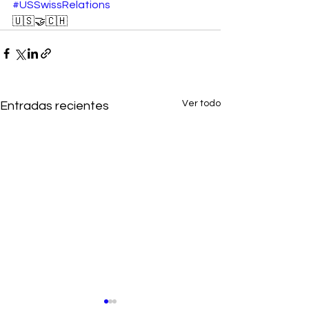
#USSwissRelations
🇺🇸🤝🇨🇭
Ver todo
Entradas recientes