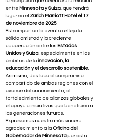
la recepción que celebrará la relación 
entre 
Minnesota y Suiza
, que tendrá 
lugar en el 
Zúrich Marriott Hotel el 17 
de noviembre de 2025
.
Este importante evento refleja la 
sólida amistad y la creciente 
cooperación entre los 
Estados 
Unidos y Suiza
, especialmente en los 
ámbitos de la 
innovación, la 
educación y el desarrollo sostenible
. 
Asimismo, destaca el compromiso 
compartido de ambas regiones con el 
avance del conocimiento, el 
fortalecimiento de alianzas globales y 
el apoyo a iniciativas que beneficien a 
las generaciones futuras.
Expresamos nuestro más sincero 
agradecimiento a la 
Oficina del 
Gobernador de Minnesota
 por esta 