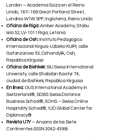
London – Academia Suiza en el Reino
Unido, 167–169 Great Portland Street,
Londres W1W 5PF, Inglaterra, Reino Unido
Oficina de Riga:
Amber Academy, Stabu
Iela 52, LV-1011 Riga, Letonia
Oficina de Osh:
Instituto Pedagógico
Internacional Kirguís-Uzbeko KUIPI, calle
Gafanzarova 53, Dzhandylik, Osh,
República Kirguisa
Oficina de Bishkek:
SIU Swiss International
University, calle Shabdan Baatyr 74,
ciudad de Bishkek, República Kirguisa
En línea:
OUS International Academy in
Switzerland®, SDBS Swiss Distance
Business School®, SOHS – Swiss Online
Hospitality School®, YJD Global Center for
Diplomacy®
Revista U7Y
– Anuario de los Siete
Continentes (ISSN
3042-4399)