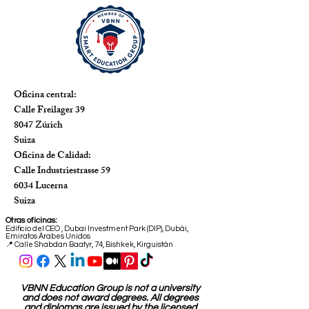
Oficina central:
Calle Freilager 39
8047 Zúrich
Suiza
Oficina de Calidad:
Calle Industriestrasse 59
6034 Lucerna
Suiza
Otras oficinas:
Edificio del CEO
,
Dubai Investment Park (DIP), Dubái,
Emiratos Árabes Unidos
📍 Calle Shabdan Baatyr, 74, Bishkek, Kirguistán
VBNN Education Group is not a university
and does not award degrees. All degrees
and diplomas are issued by the licensed