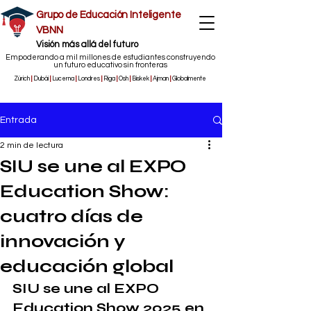
Grupo de Educación Inteligente
VBNN
​Visión más allá del futuro
Empoderando a mil millones de estudiantes construyendo
un futuro educativo sin fronteras
Zúrich
|
Dubái
|
Lucerna
|
Londres
|
Riga
|
Osh
|
Biskek
|
Ajman
|
Globalmente
Entrada
2 min de lectura
SIU se une al EXPO
Education Show:
cuatro días de
innovación y
educación global
SIU se une al EXPO 
Education Show 2025 en 