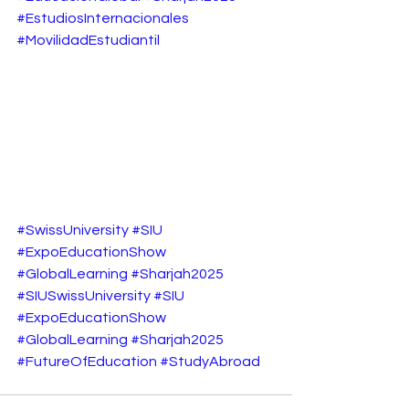
#EstudiosInternacionales
#MovilidadEstudiantil
#SwissUniversity
#SIU
#ExpoEducationShow
#GlobalLearning
#Sharjah2025
#SIUSwissUniversity
#SIU
#ExpoEducationShow
#GlobalLearning
#Sharjah2025
#FutureOfEducation
#StudyAbroad