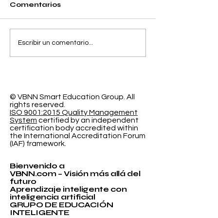
Comentarios
Separando la
El Espacio de
Escribir un comentario...
Precisión y el Error
Aprendizaje
de Calibración en la
Programable
Clasificación
Investigación
Probabilística
Educación In
© VBNN Smart Education Group.
All
rights reserved.
ISO 9001:2015 Quality Management
System
certified by an independent
certification body accredited within
the International Accreditation Forum
(IAF) framework.
Bienvenido a
VBNN.com – Visión más allá del
futuro
Aprendizaje inteligente con
inteligencia artificial
GRUPO DE EDUCACIÓN
INTELIGENTE