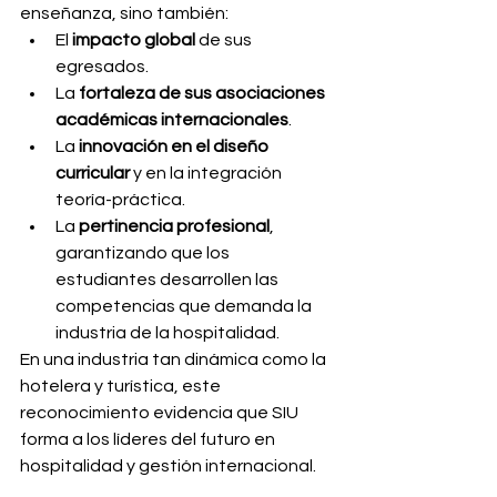
enseñanza, sino también:
El 
impacto global
 de sus 
egresados.
La 
fortaleza de sus asociaciones 
académicas internacionales
.
La 
innovación en el diseño 
curricular
 y en la integración 
teoría-práctica.
La 
pertinencia profesional
, 
garantizando que los 
estudiantes desarrollen las 
competencias que demanda la 
industria de la hospitalidad.
En una industria tan dinámica como la 
hotelera y turística, este 
reconocimiento evidencia que SIU 
forma a los líderes del futuro en 
hospitalidad y gestión internacional.