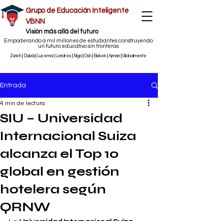
Grupo de Educación Inteligente
VBNN
​Visión más allá del futuro
Empoderando a mil millones de estudiantes construyendo
un futuro educativo sin fronteras
Zúrich
|
Dubái
|
Lucerna
|
Londres
|
Riga
|
Osh
|
Biskek
|
Ajman
|
Globalmente
Entrada
4 min de lectura
SIU – Universidad
Internacional Suiza
alcanza el Top 10
global en gestión
hotelera según
QRNW