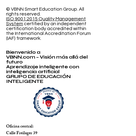
Probabilística
Educación In
© VBNN Smart Education Group.
All
rights reserved.
ISO 9001:2015 Quality Management
System
certified by an independent
certification body accredited within
the International Accreditation Forum
(IAF) framework.
Bienvenido a
VBNN.com – Visión más allá del
futuro
Aprendizaje inteligente con
inteligencia artificial
GRUPO DE EDUCACIÓN
INTELIGENTE
Oficina central:
Calle Freilager 39