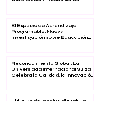
El Espacio de Aprendizaje
Programable: Nueva
Investigación sobre Educación
Inmersiva
Reconocimiento Global: La
Universidad Internacional Suiza
Celebra la Calidad, la Innovación
y la Satisfacción Estudiantil
El futuro de la salud digital: La
Universidad Internacional Suiza
publica en Web of Science
Excelencia académica: La