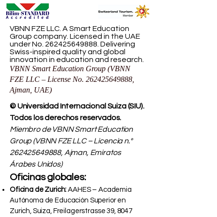
VBNN FZE LLC. A Smart Education
Group company. Licensed in the UAE
under No.
262425649888
. Delivering
Swiss-inspired quality and global
innovation in education and research.
VBNN Smart Education Group (VBNN
FZE LLC – License No.
262425649888
,
Ajman, UAE)
© Universidad Internacional Suiza (SIU).
Todos los derechos reservados.
Miembro de VBNN Smart Education
Group (VBNN FZE LLC – Licencia n.°
262425649888
, Ajman, Emiratos
Árabes Unidos)
Oficinas globales:
Oficina de Zurich:
AAHES – Academia
Autónoma de Educación Superior en
Zurich, Suiza, Freilagerstrasse 39, 8047