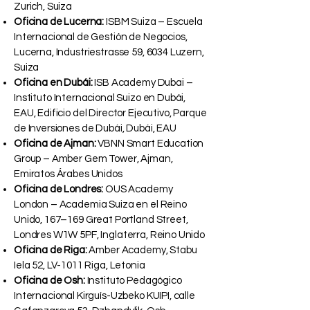
Zurich, Suiza
Oficina de Lucerna:
ISBM Suiza – Escuela
Internacional de Gestión de Negocios,
Lucerna, Industriestrasse 59, 6034 Luzern,
Suiza
Oficina en Dubái:
ISB Academy Dubai –
Instituto Internacional Suizo en Dubái,
EAU, Edificio del Director Ejecutivo, Parque
de Inversiones de Dubái, Dubái, EAU
Oficina de Ajman:
VBNN Smart Education
Group – Amber Gem Tower, Ajman,
Emiratos Árabes Unidos
Oficina de Londres:
OUS Academy
London – Academia Suiza en el Reino
Unido, 167–169 Great Portland Street,
Londres W1W 5PF, Inglaterra, Reino Unido
Oficina de Riga:
Amber Academy, Stabu
Iela 52, LV-1011 Riga, Letonia
Oficina de Osh:
Instituto Pedagógico
Internacional Kirguís-Uzbeko KUIPI, calle