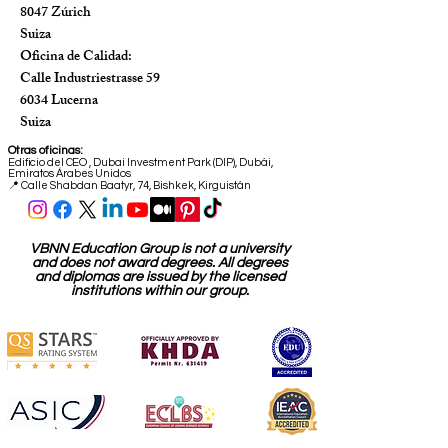
8047 Zúrich
Suiza
Oficina de Calidad:
Calle Industriestrasse 59
6034 Lucerna
Suiza
Otras oficinas:
Edificio del CEO
,
Dubai Investment Park (DIP), Dubái,
Emiratos Árabes Unidos
📍 Calle Shabdan Baatyr, 74, Bishkek, Kirguistán
VBNN Education Group is not a university
and does not award degrees. All degrees
and diplomas are issued by the licensed
institutions within our group.