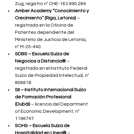
Zug, registro nº CHE-163.990.284.
Amber Academy “Conocimiento y 
Crecimiento” (Riga, Letonia)
 – 
registrada en la Oficina de 
Patentes dependiente del 
Ministerio de Justicia de Letonia, 
nº M-25-440.
SDBS – Escuela Suiza de 
Negocios a Distancia®
 – 
registrada en el Instituto Federal 
Suizo de Propiedad Intelectual, nº 
806818.
SII – Instituto Internacional Suizo 
de Formación Profesional 
(Dubái)
 – licencia del Department 
of Economic Development, nº 
1196747.
SOHS – Escuela Suiza de 
Hospitalidad en Línea®
 – 