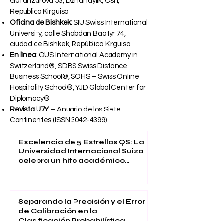
Gafanzarova 53, Dzhandylik, Osh,
República Kirguisa
Oficina de Bishkek:
SIU Swiss International
University, calle Shabdan Baatyr 74,
ciudad de Bishkek, República Kirguisa
En línea:
OUS International Academy in
Switzerland®, SDBS Swiss Distance
Business School®, SOHS – Swiss Online
Hospitality School®, YJD Global Center for
Diplomacy®
Revista U7Y
– Anuario de los Siete
Continentes (ISSN
3042-4399)
Excelencia de 5 Estrellas QS: La
Universidad Internacional Suiza
celebra un hito académico
global
Separando la Precisión y el Error
de Calibración en la
Clasificación Probabilística