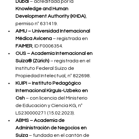
Dubái
 – acreditada por la 
Knowledge and Human 
Development Authority (KHDA)
, 
permiso nº 631419.
AIMU – Universidad Internacional 
Médica Avicena
 – registrada en 
FAIMER
, ID F0006354.
OUS – Academia Internacional en 
Suiza® (Zúrich)
 – registrada en el 
Instituto Federal Suizo de 
Propiedad Intelectual, nº 822698.
KUIPI – Instituto Pedagógico 
Internacional Kirguís-Uzbeko en 
Osh
 – con licencia del Ministerio 
de Educación y Ciencia KG, nº 
LS230000271 (15.02.2023).
ABMS – Academia de 
Administración de Negocios en 
Suiza
 – fundada en el cantón de 