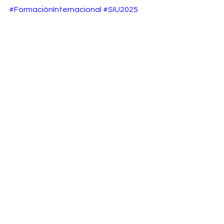
#FormaciónInternacional
#SIU2025