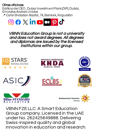
Otras oficinas:
Edificio del CEO
,
Dubai Investment Park (DIP), Dubái,
Emiratos Árabes Unidos
📍 Calle Shabdan Baatyr, 74, Bishkek, Kirguistán
VBNN Education Group is not a university
and does not award degrees. All degrees
and diplomas are issued by the licensed
institutions within our group.
VBNN FZE LLC. A Smart Education
Group company. Licensed in the UAE
under No.
262425649888
. Delivering
Swiss-inspired quality and global
innovation in education and research.