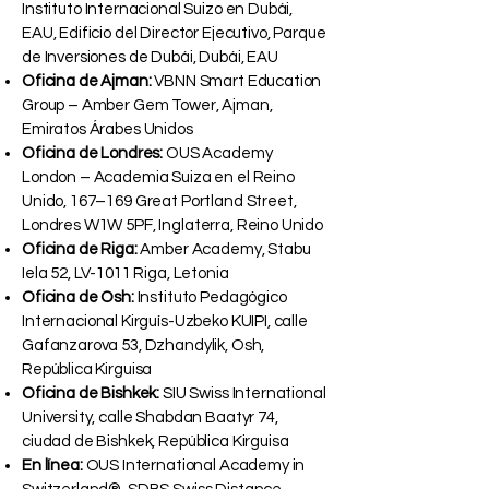
Instituto Internacional Suizo en Dubái,
EAU, Edificio del Director Ejecutivo, Parque
de Inversiones de Dubái, Dubái, EAU
Oficina de Ajman:
VBNN Smart Education
Group – Amber Gem Tower, Ajman,
Emiratos Árabes Unidos
Oficina de Londres:
OUS Academy
London – Academia Suiza en el Reino
Unido, 167–169 Great Portland Street,
Londres W1W 5PF, Inglaterra, Reino Unido
Oficina de Riga:
Amber Academy, Stabu
Iela 52, LV-1011 Riga, Letonia
Oficina de Osh:
Instituto Pedagógico
Internacional Kirguís-Uzbeko KUIPI, calle
Gafanzarova 53, Dzhandylik, Osh,
República Kirguisa
Oficina de Bishkek:
SIU Swiss International
University, calle Shabdan Baatyr 74,
ciudad de Bishkek, República Kirguisa
En línea:
OUS International Academy in