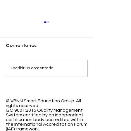
Comentarios
Separando la
El Espacio de
Escribir un comentario...
Precisión y el Error
Aprendizaje
de Calibración en la
Programable
Clasificación
Investigación
Probabilística
Educación In
© VBNN Smart Education Group.
All
rights reserved.
ISO 9001:2015 Quality Management
System
certified by an independent
certification body accredited within
the International Accreditation Forum
(IAF) framework.