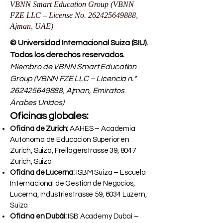
VBNN Smart Education Group (VBNN
FZE LLC – License No.
262425649888
,
Ajman, UAE)
© Universidad Internacional Suiza (SIU).
Todos los derechos reservados.
Miembro de VBNN Smart Education
Group (VBNN FZE LLC – Licencia n.°
262425649888
, Ajman, Emiratos
Árabes Unidos)
Oficinas globales:
Oficina de Zurich:
AAHES – Academia
Autónoma de Educación Superior en
Zurich, Suiza, Freilagerstrasse 39, 8047
Zurich, Suiza
Oficina de Lucerna:
ISBM Suiza – Escuela
Internacional de Gestión de Negocios,
Lucerna, Industriestrasse 59, 6034 Luzern,
Suiza
Oficina en Dubái:
ISB Academy Dubai –