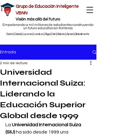
Grupo de Educación Inteligente
VBNN
​Visión más allá del futuro
Empoderando a mil millones de estudiantes construyendo
un futuro educativo sin fronteras
Zúrich
|
Dubái
|
Lucerna
|
Londres
|
Riga
|
Osh
|
Biskek
|
Ajman
|
Globalmente
Entrada
2 min de lectura
Universidad
Internacional Suiza:
Liderando la
Educación Superior
Global desde 1999
La 
Universidad Internacional Suiza 
(SIU)
 ha sido desde 1999 una 