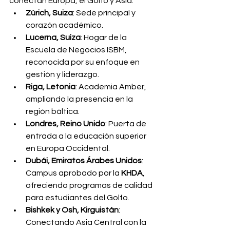
conectan Europa, el Golfo y Asia:
Zúrich, Suiza
: Sede principal y 
corazón académico.
Lucerna, Suiza
: Hogar de la 
Escuela de Negocios ISBM, 
reconocida por su enfoque en 
gestión y liderazgo.
Riga, Letonia
: Academia Amber, 
ampliando la presencia en la 
región báltica.
Londres, Reino Unido
: Puerta de 
entrada a la educación superior 
en Europa Occidental.
Dubái, Emiratos Árabes Unidos
: 
Campus aprobado por la 
KHDA
, 
ofreciendo programas de calidad 
para estudiantes del Golfo.
Bishkek y Osh, Kirguistán
: 
Conectando Asia Central con la 