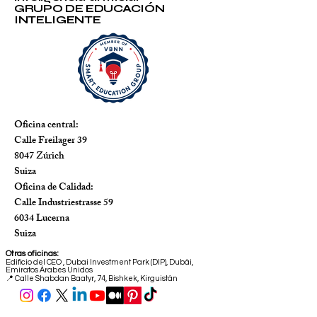
GRUPO DE EDUCACIÓN
INTELIGENTE
Oficina central:
Calle Freilager 39
8047 Zúrich
Suiza
Oficina de Calidad:
Calle Industriestrasse 59
6034 Lucerna
Suiza
Otras oficinas:
Edificio del CEO
,
Dubai Investment Park (DIP), Dubái,
Emiratos Árabes Unidos
📍 Calle Shabdan Baatyr, 74, Bishkek, Kirguistán