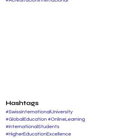
#AcreditaciónInternacional
Hashtags
#SwissInternationalUniversity
#GlobalEducation
#OnlineLearning
#InternationalStudents
#HigherEducationExcellence