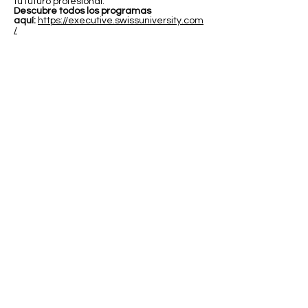
tu futuro profesional.
Descubre todos los programas
aquí:
https://executive.swissuniversity.com
/
In partnership with
Swiss International University SIU
Global Rankings and International Recognition