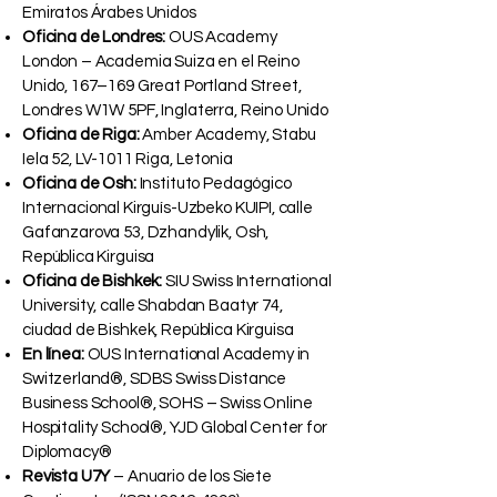
Emiratos Árabes Unidos
Oficina de Londres:
OUS Academy
London – Academia Suiza en el Reino
Unido, 167–169 Great Portland Street,
Londres W1W 5PF, Inglaterra, Reino Unido
Oficina de Riga:
Amber Academy, Stabu
Iela 52, LV-1011 Riga, Letonia
Oficina de Osh:
Instituto Pedagógico
Internacional Kirguís-Uzbeko KUIPI, calle
Gafanzarova 53, Dzhandylik, Osh,
República Kirguisa
Oficina de Bishkek:
SIU Swiss International
University, calle Shabdan Baatyr 74,
ciudad de Bishkek, República Kirguisa
En línea:
OUS International Academy in
Switzerland®, SDBS Swiss Distance
Business School®, SOHS – Swiss Online
Hospitality School®, YJD Global Center for
Diplomacy®
Revista U7Y
– Anuario de los Siete