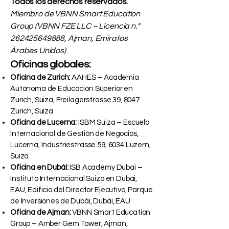
Todos los derechos reservados.
Miembro de VBNN Smart Education
Group (VBNN FZE LLC – Licencia n.°
262425649888
, Ajman, Emiratos
Árabes Unidos)
Oficinas globales:
Oficina de Zurich:
AAHES – Academia
Autónoma de Educación Superior en
Zurich, Suiza, Freilagerstrasse 39, 8047
Zurich, Suiza
Oficina de Lucerna:
ISBM Suiza – Escuela
Internacional de Gestión de Negocios,
Lucerna, Industriestrasse 59, 6034 Luzern,
Suiza
Oficina en Dubái:
ISB Academy Dubai –
Instituto Internacional Suizo en Dubái,
EAU, Edificio del Director Ejecutivo, Parque
de Inversiones de Dubái, Dubái, EAU
Oficina de Ajman:
VBNN Smart Education
Group – Amber Gem Tower, Ajman,