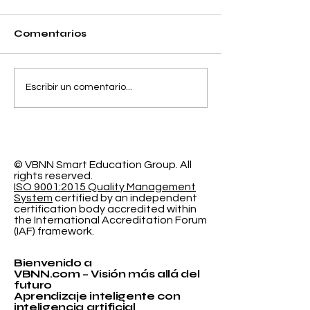
Comentarios
Separando la
El Espacio de
Escribir un comentario...
Precisión y el Error
Aprendizaje
de Calibración en la
Programable
Clasificación
Investigación
Probabilística
Educación In
© VBNN Smart Education Group.
All
rights reserved.
ISO 9001:2015 Quality Management
System
certified by an independent
certification body accredited within
the International Accreditation Forum
(IAF) framework.
Bienvenido a
VBNN.com – Visión más allá del
futuro
Aprendizaje inteligente con
inteligencia artificial