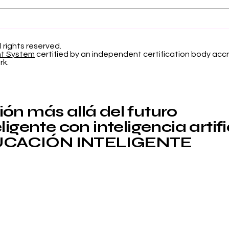
Separando la Precisión
El 
y el Error de Calibración
Apr
en la Clasificación
Pro
l rights reserved.
nt System
certified by an independent certification body accr
Probabilística
Inv
rk.
Edu
ón más allá del futuro
igente con inteligencia artifi
CACIÓN INTELIGENTE