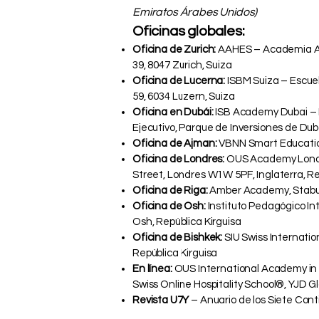
Emiratos Árabes Unidos)
Oficinas globales:
Oficina de Zurich:
AAHES – Academia Aut
39, 8047 Zurich, Suiza
Oficina de Lucerna:
ISBM Suiza – Escuel
59, 6034 Luzern, Suiza
Oficina en Dubái:
ISB Academy Dubai – In
Ejecutivo, Parque de Inversiones de Dub
Oficina de Ajman:
VBNN Smart Educatio
Oficina de Londres:
OUS Academy London
Street, Londres W1W 5PF, Inglaterra, R
Oficina de Riga:
Amber Academy, Stabu I
Oficina de Osh:
Instituto Pedagógico Int
Osh, República Kirguisa
Oficina de Bishkek:
SIU Swiss Internatio
República Kirguisa
En línea:
OUS International Academy in
Swiss Online Hospitality School®, YJD 
Revista U7Y
– Anuario de los Siete Cont