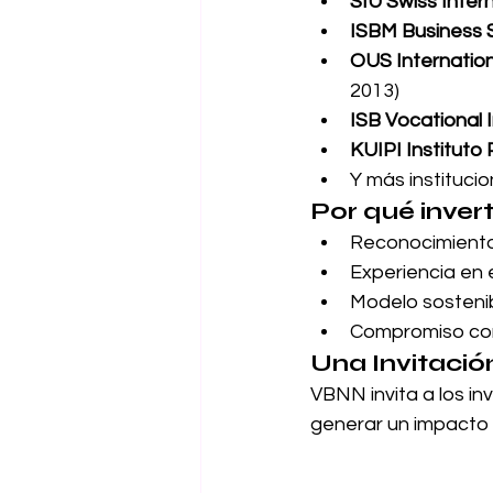
SIU Swiss Intern
ISBM Business 
OUS Internatio
2013)
ISB Vocational I
KUIPI Instituto
Y más institucio
Por qué inver
Reconocimiento 
Experiencia en 
Modelo sostenib
Compromiso con l
Una Invitació
VBNN invita a los in
generar un impacto