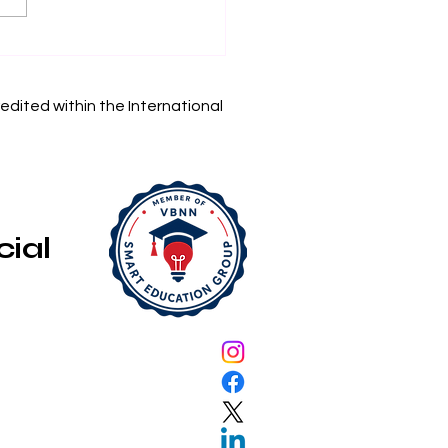
Espacio de
endizaje
gramable: Nueva
edited within the International
estigación sobre
cación Inmersiva
cial