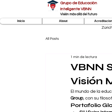
Grupo de Educación
Inteligente VBNN
​Visión más allá del futuro
Inicio
About
Acreditacio
Zúric
All Posts
1 min de lectura
VBNN S
Visión 
El mundo de la edu
Group
, con su filosof
Portafolio Gl