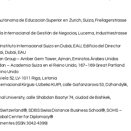
ónoma de Educación Superior en Zurich, Suiza, Freilagerstrasse
a Internacional de Gestión de Negocios, Lucerna, Industriestrasse
stituto Internacional Suizo en Dubái, EAU, Edificio del Director
ái, Dubái, EAU
n Group – Amber Gem Tower, Ajman, Emiratos Árabes Unidos
 – Academia Suiza en el Reino Unido, 167–169 Great Portland
eino Unido
ela 52, LV-1011 Riga, Letonia
ernacional Kirguís-Uzbeko KUIPI, calle Gafanzarova 53, Dzhandylik,
nal University, calle Shabdan Baatyr 74, ciudad de Bishkek,
 Switzerland®, SDBS Swiss Distance Business School®, SOHS –
Global Center for Diplomacy®
inentes (ISSN 3042-4399)