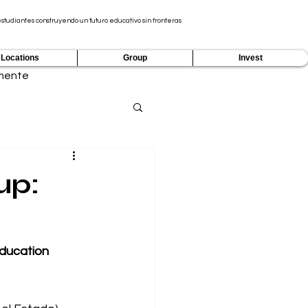
tudiantes construyendo un futuro educativo sin fronteras
Locations
Group
Invest
mente
up:
ucation 