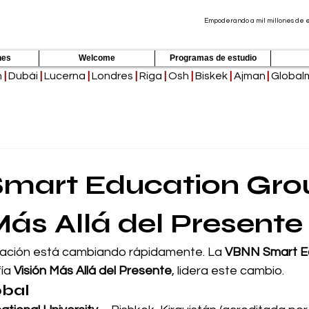
Empoderando a mil millones de es
nes
Welcome
Programas de estudio
h
|
Dubái
|
Lucerna
|
Londres
|
Riga
|
Osh
|
Biskek
|
Ajman
|
Global
mart Education Gro
Más Allá del Presente
cación está cambiando rápidamente. La 
VBNN Smart Ed
ía 
Visión Más Allá del Presente
, lidera este cambio.
obal