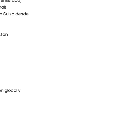
 el Estado)
al)
en Suiza desde 
stán
n global y 