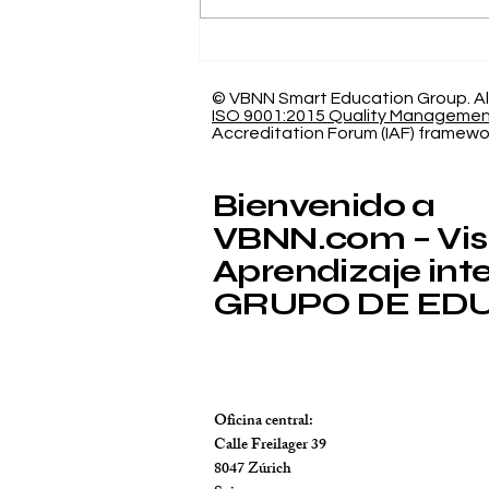
Excelencia de 5
Estrellas QS: La
Universidad
© VBNN Smart Education Group.
Al
ISO 9001:2015 Quality Manageme
Internacional Suiza
Accreditation Forum (IAF) framewo
celebra un hito
académico global
Bienvenido a
VBNN.com – Visi
Aprendizaje intel
GRUPO DE EDU
Oficina central:
Calle Freilager 39
8047 Zúrich