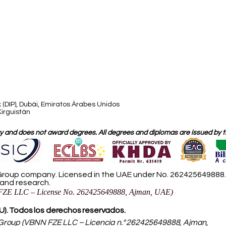
 (DIP), Dubái, Emiratos Árabes Unidos
Kirguistán
 and does not award degrees. All degrees and diplomas are issued by the
roup company. Licensed in the UAE under No. 262425649888. D
 and research.
ZE LLC – License No. 262425649888, Ajman, UAE)
IU). Todos los derechos reservados.
roup (VBNN FZE LLC – Licencia n.° 262425649888, Ajman,