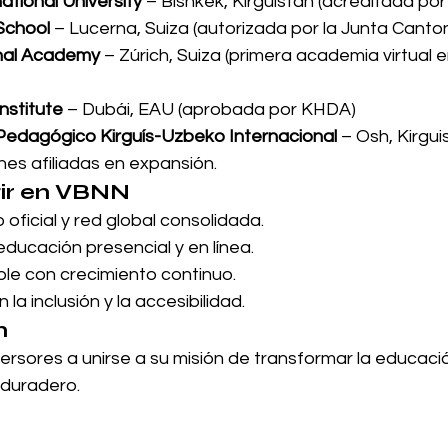
ational University
 – Bishkek, Kirguistán (acreditada por
School
 – Lucerna, Suiza (autorizada por la Junta Canton
nal Academy
 – Zúrich, Suiza (primera academia virtual 
nstitute
 – Dubái, EAU (aprobada por KHDA)
 Pedagógico Kirguís-Uzbeko Internacional
 – Osh, Kirgui
nes afiliadas en expansión.
tir en VBNN
oficial y red global consolidada.
educación presencial y en línea.
le con crecimiento continuo.
a inclusión y la accesibilidad.
n
versores a unirse a su misión de transformar la educació
 duradero.