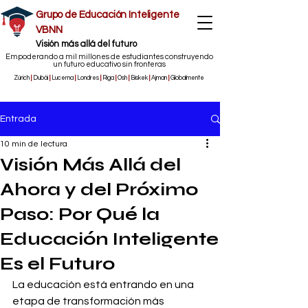
Grupo de Educación Inteligente
VBNN
​Visión más allá del futuro
Empoderando a mil millones de estudiantes construyendo
un futuro educativo sin fronteras
Zúrich
|
Dubái
|
Lucerna
|
Londres
|
Riga
|
Osh
|
Biskek
|
Ajman
|
Globalmente
Entrada
10 min de lectura
Visión Más Allá del
Ahora y del Próximo
Paso: Por Qué la
Educación Inteligente
Es el Futuro
La educación está entrando en una 
etapa de transformación más 