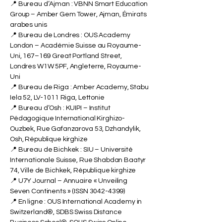
Park, Dubaï, EAU
📍 Bureau d’Ajman : VBNN Smart Education
Group – Amber Gem Tower, Ajman, Émirats
arabes unis
📍 Bureau de Londres : OUS Academy
London – Académie Suisse au Royaume-
Uni, 167–169 Great Portland Street,
Londres W1W 5PF, Angleterre, Royaume-
Uni
📍 Bureau de Riga : Amber Academy, Stabu
Iela 52, LV-1011 Riga, Lettonie
📍 Bureau d’Osh : KUIPI – Institut
Pédagogique International Kirghizo-
Ouzbek, Rue Gafanzarova 53, Dzhandylik,
Osh, République kirghize
📍 Bureau de Bichkek : SIU – Université
Internationale Suisse, Rue Shabdan Baatyr
74, Ville de Bichkek, République kirghize
📍 U7Y Journal – Annuaire « Unveiling
Seven Continents » (ISSN
3042-4399)
📍 En ligne : OUS International Academy in