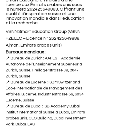
VBNN FZE LLC. Une société du groupe
Smart Education. Titulaire d'une
licence aux Émirats arabes unis sous
le numéro
262425649888
. Offrant une
qualité d'inspiration suisse et une
innovation mondiale dans l'éducation
et la recherche.
VBNN Smart Education Group (VBNN
FZE LLC – Licence N°
262425649888
,
Ajman, Émirats arabes unis)
Bureaux mondiaux :
📍 Bureau de Zurich : AAHES – Académie
Autonome de l’Enseignement Supérieur à
Zurich, Suisse, Freilagerstrasse 39, 8047
Zurich, Suisse
📍 Bureau de Lucerne : ISBM Switzerland –
École Internationale de Management des
Affaires, Lucerne, Industriestrasse 59, 6034
Lucerne, Suisse
📍 Bureau de Dubaï : ISB Academy Dubai –
Institut International Suisse à Dubaï, Émirats
arabes unis, CEO Building, Dubai Investment