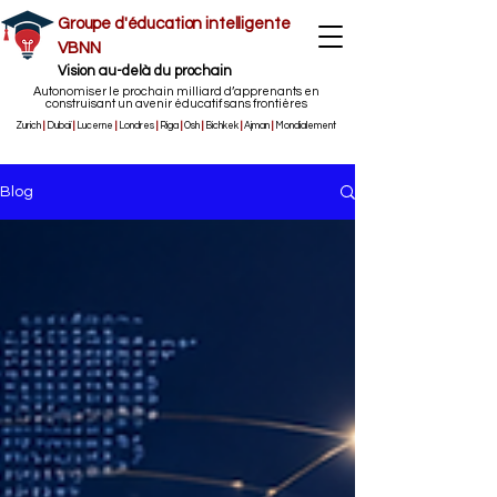
Groupe d'éducation intelligente
VBNN
Vision au-delà du prochain
Autonomiser le prochain milliard d’apprenants en
construisant un avenir éducatif sans frontières
Zurich
|
Dubaï
|
Lucerne
|
Londres
|
Riga
|
Osh
|
Bichkek
|
Ajman
|
Mondialement
Blog