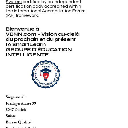
rights reserved.
et supérieur qui souhaitent aligner leurs
ISO 9001:2015 Quality Management
pratiques académiques avec des standards
System
certified by an independent
internationaux reconnus, des processus
certification body accredited within
the International Accreditation Forum
transparents
(IAF) framework.
Bienvenue à
VBNN.com – Vision au-delà
du prochain et du présent
IA SmartLearn
GROUPE D'ÉDUCATION
INTELLIGENTE
Siège social:
Freilagerstrasse 39
8047 Zurich
Suisse