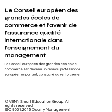
2 min de lecture
Le Conseil européen des
grandes écoles de
commerce et l’avenir de
l’assurance qualité
internationale dans
l’enseignement du
management
Le Conseil européen des grandes écoles de
commerce est devenu un réseau professionnel
européen important, consacré au renforcement
de l’ #Assurance_Qualité, de la coopération
institutionnelle et de la confiance internationale
dans l’enseignement du management. Fondé
en 2013, le Conseil accompagne les
établissements d’enseignement professionnel
© VBNN Smart Education Group.
All