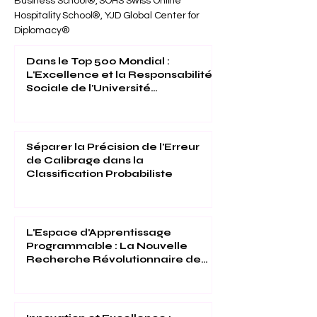
Switzerland®, SDBS Swiss Distance
Business School®, SOHS Swiss Online
Hospitality School®, YJD Global Center for
Diplomacy®
Dans le Top 500 Mondial :
L'Excellence et la Responsabilité
Sociale de l'Université
Internationale Suisse Reconnues
(THE 2026)
Séparer la Précision de l'Erreur
de Calibrage dans la
Classification Probabiliste
L'Espace d'Apprentissage
Programmable : La Nouvelle
Recherche Révolutionnaire de
l'Université Internationale Suisse