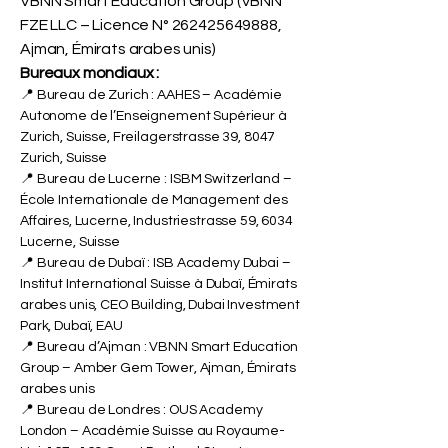
VBNN Smart Education Group (VBNN
FZE LLC – Licence N°
262425649888
,
Ajman, Émirats arabes unis)
Bureaux mondiaux :
📍 Bureau de Zurich : AAHES – Académie
Autonome de l’Enseignement Supérieur à
Zurich, Suisse, Freilagerstrasse 39, 8047
Zurich, Suisse
📍 Bureau de Lucerne : ISBM Switzerland –
École Internationale de Management des
Affaires, Lucerne, Industriestrasse 59, 6034
Lucerne, Suisse
📍 Bureau de Dubaï : ISB Academy Dubai –
Institut International Suisse à Dubaï, Émirats
arabes unis, CEO Building, Dubai Investment
Park, Dubaï, EAU
📍 Bureau d’Ajman : VBNN Smart Education
Group – Amber Gem Tower, Ajman, Émirats
arabes unis
📍 Bureau de Londres : OUS Academy
London – Académie Suisse au Royaume-