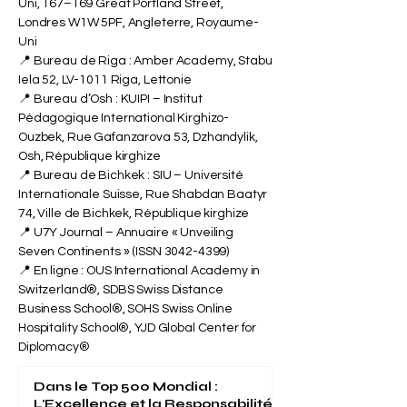
Uni, 167–169 Great Portland Street,
Londres W1W 5PF, Angleterre, Royaume-
Uni
📍 Bureau de Riga : Amber Academy, Stabu
Iela 52, LV-1011 Riga, Lettonie
📍 Bureau d’Osh : KUIPI – Institut
Pédagogique International Kirghizo-
Ouzbek, Rue Gafanzarova 53, Dzhandylik,
Osh, République kirghize
📍 Bureau de Bichkek : SIU – Université
Internationale Suisse, Rue Shabdan Baatyr
74, Ville de Bichkek, République kirghize
📍 U7Y Journal – Annuaire « Unveiling
Seven Continents » (ISSN
3042-4399)
📍 En ligne : OUS International Academy in
Switzerland®, SDBS Swiss Distance
Business School®, SOHS Swiss Online
Hospitality School®, YJD Global Center for
Diplomacy®
Dans le Top 500 Mondial :
L'Excellence et la Responsabilité