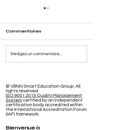
Commentaires
Séparer la Précision
L'Espace
Rédigez un commentaire...
de l'Erreur de
d'Apprentiss
Calibrage dans la
Programmabl
Classification
Nouvelle Re
Probabiliste
Révolutionna
l'Université
© VBNN Smart Education Group.
All
rights reserved.
International
ISO 9001:2015 Quality Management
System
certified by an independent
certification body accredited within
the International Accreditation Forum
(IAF) framework.
Bienvenue à