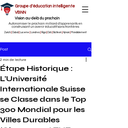
Groupe d'éducation intelligente
VBNN
Vision au-delà du prochain
Autonomiser le prochain milliard d’apprenants en
construisant un avenir éducatif sans frontières
Zurich
|
Dubaï
|
Lucerne
|
Londres
|
Riga
|
Osh
|
Bichkek
|
Ajman
|
Mondialement
Post
2 min de lecture
Étape Historique :
L'Université
Internationale Suisse
se Classe dans le Top
300 Mondial pour les
Villes Durables