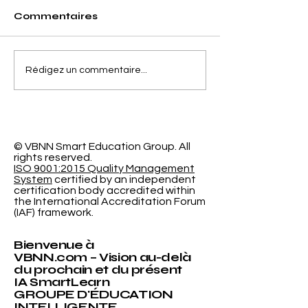
Commentaires
Séparer la Précision
L'Espace
Rédigez un commentaire...
de l'Erreur de
d'Apprentiss
Calibrage dans la
Programmabl
Classification
Nouvelle Re
Probabiliste
Révolutionna
l'Université
© VBNN Smart Education Group.
All
rights reserved.
International
ISO 9001:2015 Quality Management
System
certified by an independent
certification body accredited within
the International Accreditation Forum
(IAF) framework.
Bienvenue à
VBNN.com – Vision au-delà
du prochain et du présent
IA SmartLearn
GROUPE D'ÉDUCATION
INTELLIGENTE