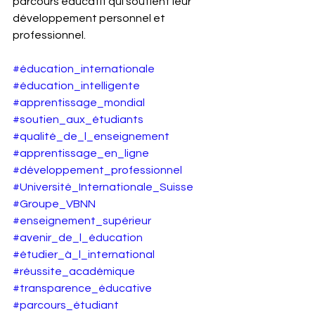
parcours éducatif qui soutient leur 
développement personnel et 
professionnel.
#éducation_internationale
#éducation_intelligente
#apprentissage_mondial
#soutien_aux_étudiants
#qualité_de_l_enseignement
#apprentissage_en_ligne
#développement_professionnel
#Université_Internationale_Suisse
#Groupe_VBNN
#enseignement_supérieur
#avenir_de_l_éducation
#étudier_à_l_international
#réussite_académique
#transparence_éducative
#parcours_étudiant