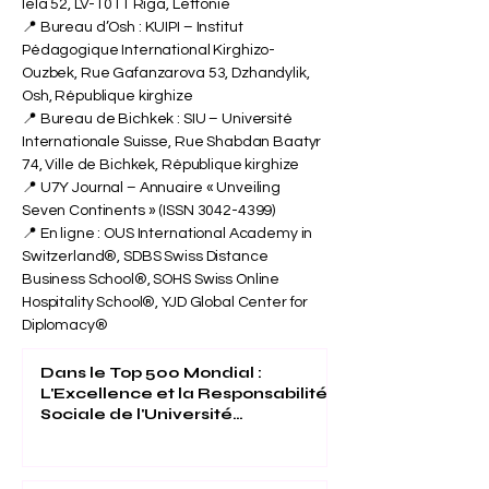
Iela 52, LV-1011 Riga, Lettonie
📍 Bureau d’Osh : KUIPI – Institut
Pédagogique International Kirghizo-
Ouzbek, Rue Gafanzarova 53, Dzhandylik,
Osh, République kirghize
📍 Bureau de Bichkek : SIU – Université
Internationale Suisse, Rue Shabdan Baatyr
74, Ville de Bichkek, République kirghize
📍 U7Y Journal – Annuaire « Unveiling
Seven Continents » (ISSN
3042-4399)
📍 En ligne : OUS International Academy in
Switzerland®, SDBS Swiss Distance
Business School®, SOHS Swiss Online
Hospitality School®, YJD Global Center for
Diplomacy®
Dans le Top 500 Mondial :
L'Excellence et la Responsabilité
Sociale de l'Université
Internationale Suisse Reconnues
(THE 2026)