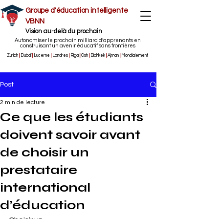
Groupe d'éducation intelligente
VBNN
Vision au-delà du prochain
Autonomiser le prochain milliard d’apprenants en
construisant un avenir éducatif sans frontières
Zurich
|
Dubaï
|
Lucerne
|
Londres
|
Riga
|
Osh
|
Bichkek
|
Ajman
|
Mondialement
Post
2 min de lecture
Ce que les étudiants
doivent savoir avant
de choisir un
prestataire
international
d’éducation