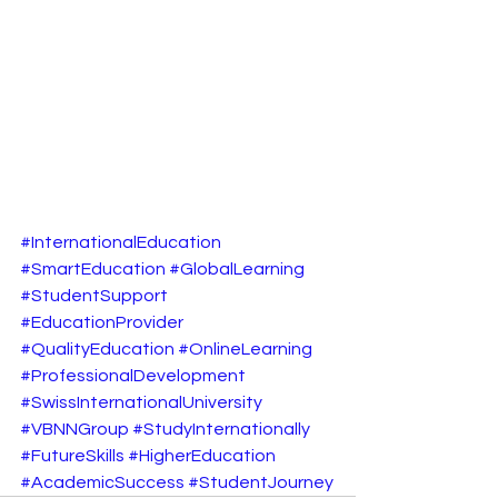
#InternationalEducation
#SmartEducation
#GlobalLearning
#StudentSupport
#EducationProvider
#QualityEducation
#OnlineLearning
#ProfessionalDevelopment
#SwissInternationalUniversity
#VBNNGroup
#StudyInternationally
#FutureSkills
#HigherEducation
#AcademicSuccess
#StudentJourney