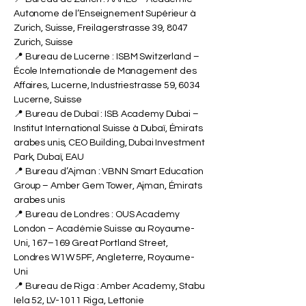
Autonome de l’Enseignement Supérieur à
Zurich, Suisse, Freilagerstrasse 39, 8047
Zurich, Suisse
📍 Bureau de Lucerne : ISBM Switzerland –
École Internationale de Management des
Affaires, Lucerne, Industriestrasse 59, 6034
Lucerne, Suisse
📍 Bureau de Dubaï : ISB Academy Dubai –
Institut International Suisse à Dubaï, Émirats
arabes unis, CEO Building, Dubai Investment
Park, Dubaï, EAU
📍 Bureau d’Ajman : VBNN Smart Education
Group – Amber Gem Tower, Ajman, Émirats
arabes unis
📍 Bureau de Londres : OUS Academy
London – Académie Suisse au Royaume-
Uni, 167–169 Great Portland Street,
Londres W1W 5PF, Angleterre, Royaume-
Uni
📍 Bureau de Riga : Amber Academy, Stabu
Iela 52, LV-1011 Riga, Lettonie