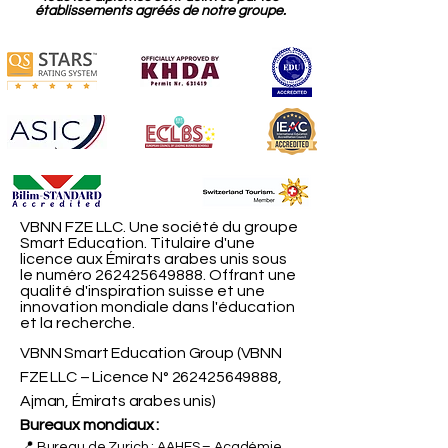
établissements agréés de notre groupe.
VBNN FZE LLC. Une société du groupe
Smart Education. Titulaire d'une
licence aux Émirats arabes unis sous
le numéro
262425649888
. Offrant une
qualité d'inspiration suisse et une
innovation mondiale dans l'éducation
et la recherche.
VBNN Smart Education Group (VBNN
FZE LLC – Licence N°
262425649888
,
Ajman, Émirats arabes unis)
Bureaux mondiaux :
📍 Bureau de Zurich : AAHES – Académie