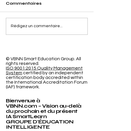
Commentaires
Séparer la Précision
L'Espace
Rédigez un commentaire...
de l'Erreur de
d'Apprentiss
Calibrage dans la
Programmabl
Classification
Nouvelle Re
Probabiliste
Révolutionna
l'Université
© VBNN Smart Education Group.
All
rights reserved.
International
ISO 9001:2015 Quality Management
System
certified by an independent
certification body accredited within
the International Accreditation Forum
(IAF) framework.
Bienvenue à
VBNN.com – Vision au-delà
du prochain et du présent
IA SmartLearn
GROUPE D'ÉDUCATION
INTELLIGENTE