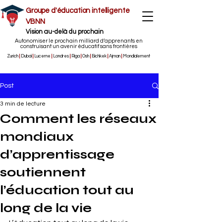
Groupe d'éducation intelligente
VBNN
Vision au-delà du prochain
Autonomiser le prochain milliard d’apprenants en
construisant un avenir éducatif sans frontières
Zurich
|
Dubaï
|
Lucerne
|
Londres
|
Riga
|
Osh
|
Bichkek
|
Ajman
|
Mondialement
Post
3 min de lecture
Comment les réseaux
mondiaux
d’apprentissage
soutiennent
l’éducation tout au
long de la vie