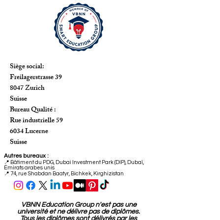
Siège social:
Freilagerstrasse 39
8047 Zurich
Suisse
Bureau Qualité :
Rue industrielle 59
6034 Lucerne
Suisse
Autres bureaux :
📍
Bâtiment du PDG, Dubai Investment Park (DIP), Dubaï,
Émirats arabes unis
📍 74, rue Shabdan Baatyr, Bichkek, Kirghizistan
VBNN Education Group n'est pas une
université et ne délivre pas de diplômes.
Tous les diplômes sont délivrés par les