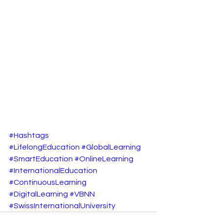
#Hashtags
#LifelongEducation
#GlobalLearning
#SmartEducation
#OnlineLearning
#InternationalEducation
#ContinuousLearning
#DigitalLearning
#VBNN
#SwissInternationalUniversity