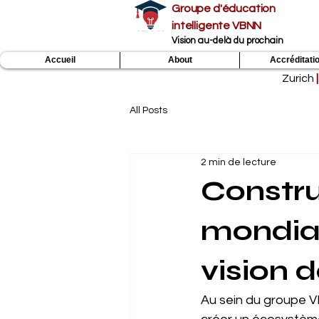
Groupe d'éducation
intelligente VBNN
Vision au-delà du prochain
Accueil
About
Accréditati
Zurich
|
All Posts
2 min de lecture
Construi
mondial
vision 
Au sein du groupe VB