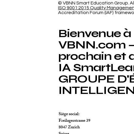
et la Responsabilité
© VBNN Smart Education Group.
Al
ISO 9001:2015 Quality Manageme
Sociale de l'Université
Accreditation Forum (IAF) framewo
Internationale Suisse
Reconnues (THE 2026)
Bienvenue à
VBNN.com – 
prochain et 
IA SmartLea
GROUPE D'
INTELLIGE
Siège social:
Freilagerstrasse 39
8047 Zurich