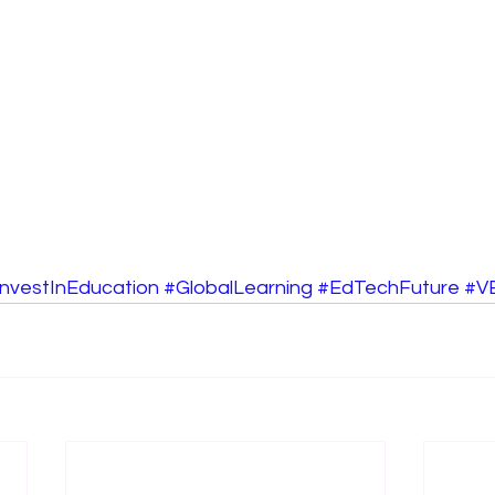
InvestInEducation
#GlobalLearning
#EdTechFuture
#V