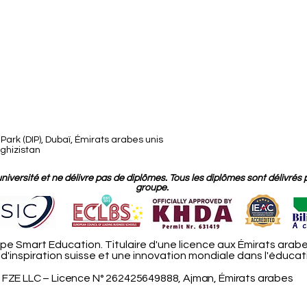
ark (DIP), Dubaï, Émirats arabes unis
rghizistan
versité et ne délivre pas de diplômes. Tous les diplômes sont délivrés 
groupe.
e Smart Education. Titulaire d'une licence aux Émirats arabe
'inspiration suisse et une innovation mondiale dans l'éducati
FZE LLC – Licence N° 262425649888, Ajman, Émirats arabes