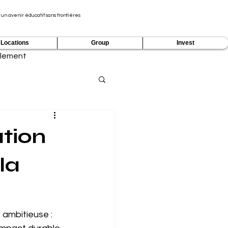
 un avenir éducatif sans frontières
Locations
Group
Invest
lement
ation
la
 ambitieuse : 