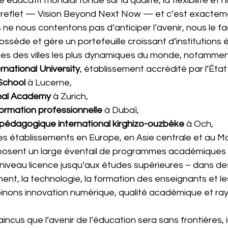
ducatif mondial fondé sur la qualité, la flexibilité et l
 reflet — Vision Beyond Next Now — et c’est exacteme
ne nous contentons pas d’anticiper l’avenir, nous le f
ssède et gère un portefeuille croissant d’institutions 
nes des villes les plus dynamiques du monde, notammen
rnational University
, établissement accrédité par l’État
School
 à Lucerne,
nal Academy
 à Zurich,
formation professionnelle
 à Dubaï,
t pédagogique international kirghizo-ouzbèke
 à Och,
res établissements en Europe, en Asie centrale et au M
oposent un large éventail de programmes académiques 
 niveau licence jusqu’aux études supérieures – dans d
nt, la technologie, la formation des enseignants et le
inons innovation numérique, qualité académique et r
us que l’avenir de l’éducation sera sans frontières, in