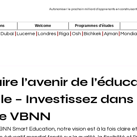
Autonomiser le prochain milliard d’apprenants en construisant
ons
Welcome
Programmes d'études
Dubaï
|
Lucerne
|
Londres
|
Riga
|
Osh
|
Bichkek
|
Ajman
|
Mondia
re l’avenir de l’éduc
e – Investissez dans 
de VBNN
NN Smart Education, notre vision est à la fois claire et