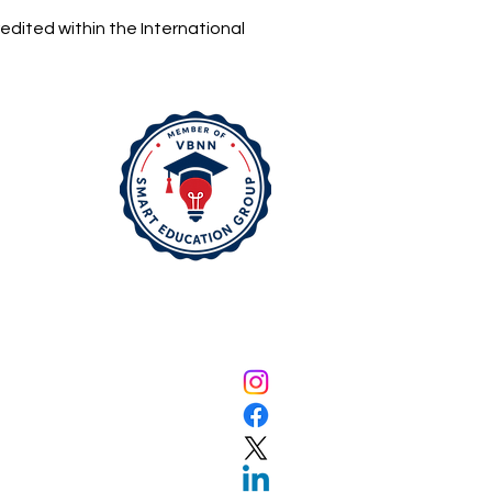
grammable : La
edited within the International
velle Recherche
olutionnaire de
iversité
rnationale Suisse