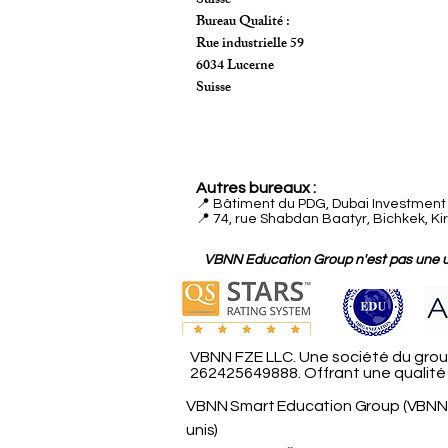
Suisse
Bureau Qualité :
Rue industrielle 59
6034 Lucerne
Suisse
Autres bureaux :
📍
Bâtiment du PDG, Dubai Investment P
📍 74, rue Shabdan Baatyr, Bichkek, Ki
VBNN Education Group n'est pas une uni
VBNN FZE LLC. Une société du group
262425649888. Offrant une qualité d
VBNN Smart Education Group (VBNN 
unis)