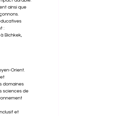
’impact durable. 
nt ainsi que 
açonnons.
éducatives 
t :
 à Bichkek,
oyen-Orient.
et 
es domaines 
s sciences de 
ayonnement 
clusif et 