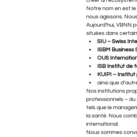
créer un écosystème é
Notre nom en est le
nous agissons. Nous 
Aujourd’hui, VBNN po
situées dans certai
SIU – Swiss Inte
ISBM Business 
OUS Internatio
ISB Institut de 
KUIPI – Institu
ainsi que d’aut
Nos institutions pr
professionnels – du
tels que le manageme
la santé. Nous comb
international.
Nous sommes convainc