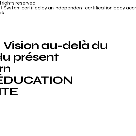
dans la Classification
Pro
l rights reserved.
nt System
certified by an independent certification body accr
Probabiliste
Nou
rk.
Rév
l'Un
Inte
Vision au-delà du
du présent
rn
ÉDUCATION
NTE