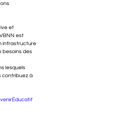
sons 
ive et 
 VBNN est 
infrastructure 
 besoins des 
ns lesquels 
 contribuez à 
venirÉducatif