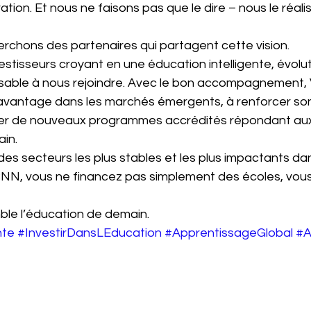
ation. Et nous ne faisons pas que le dire – nous le réali
erchons des partenaires qui partagent cette vision.
vestisseurs croyant en une éducation intelligente, évolut
sable à nous rejoindre. Avec le bon accompagnement,
avantage dans les marchés émergents, à renforcer son 
cer de nouveaux programmes accrédités répondant aux
in.
 des secteurs les plus stables et les plus impactants da
VBNN, vous ne financez pas simplement des écoles, vous
le l’éducation de demain.
nte
#InvestirDansLEducation
#ApprentissageGlobal
#A