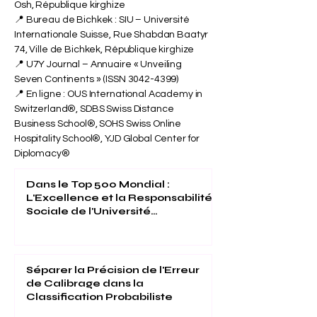
Osh, République kirghize
📍 Bureau de Bichkek : SIU – Université
Internationale Suisse, Rue Shabdan Baatyr
74, Ville de Bichkek, République kirghize
📍 U7Y Journal – Annuaire « Unveiling
Seven Continents » (ISSN
3042-4399)
📍 En ligne : OUS International Academy in
Switzerland®, SDBS Swiss Distance
Business School®, SOHS Swiss Online
Hospitality School®, YJD Global Center for
Diplomacy®
Dans le Top 500 Mondial :
L'Excellence et la Responsabilité
Sociale de l'Université
Internationale Suisse Reconnues
(THE 2026)
Séparer la Précision de l'Erreur
de Calibrage dans la
Classification Probabiliste