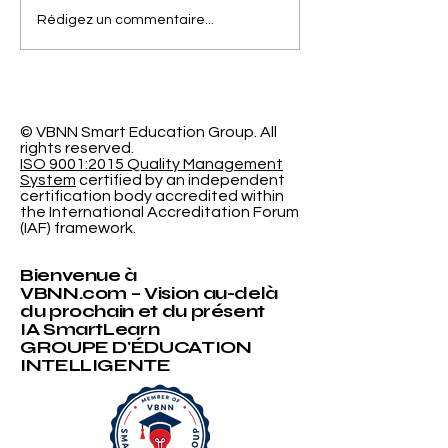
Séparer la Précision
L'Espace
Rédigez un commentaire...
de l'Erreur de
d'Apprentiss
Calibrage dans la
Programmabl
Classification
Nouvelle Re
Probabiliste
Révolutionna
l'Université
© VBNN Smart Education Group.
All
rights reserved.
International
ISO 9001:2015 Quality Management
System
certified by an independent
certification body accredited within
the International Accreditation Forum
(IAF) framework.
Bienvenue à
VBNN.com – Vision au-delà
du prochain et du présent
IA SmartLearn
GROUPE D'ÉDUCATION
INTELLIGENTE