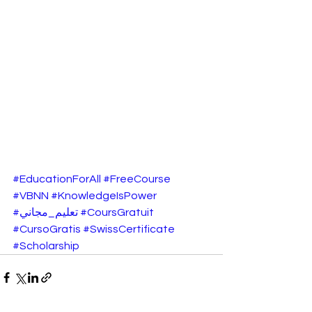
#EducationForAll
#FreeCourse
#VBNN
#KnowledgeIsPower
#تعليم_مجاني
#CoursGratuit
#CursoGratis
#SwissCertificate
#Scholarship