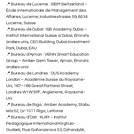
📍 Bureau de Lucerne : ISBM Switzerland –
École Internationale de Management des
Affaires, Lucerne, Industriestrasse 59, 6034
Lucerne, Suisse
📍 Bureau de Dubaï : ISB Academy Dubai –
Institut International Suisse à Dubaï, Émirats
arabes unis, CEO Building, Dubai Investment
Park, Dubaï, EAU
📍 Bureau d’Ajman : VBNN Smart Education
Group – Amber Gem Tower, Ajman, Émirats
arabes unis
📍 Bureau de Londres : OUS Academy
London – Académie Suisse au Royaume-
Uni, 167–169 Great Portland Street,
Londres W1W 5PF, Angleterre, Royaume-
Uni
📍 Bureau de Riga : Amber Academy, Stabu
Iela 52, LV-1011 Riga, Lettonie
📍 Bureau d’Osh : KUIPI – Institut
Pédagogique International Kirghizo-
Ouzbek, Rue Gafanzarova 53, Dzhandylik,