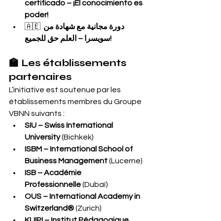
certificado – ¡El conocimiento es 
poder!
🇦🇪 
دورة مجانية مع شهادة من 
سويسرا – العلم حق للجميع!
🏫 Les établissements 
partenaires
L’initiative est soutenue par les 
établissements membres du Groupe 
VBNN suivants :
SIU – Swiss International 
University
 (Bichkek)
ISBM – International School of 
Business Management
 (Lucerne)
ISB – Académie 
Professionnelle
 (Dubaï)
OUS – International Academy in 
Switzerland®
 (Zurich)
KUIPI – Institut Pédagogique 