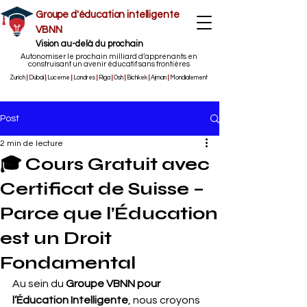
Groupe d'éducation intelligente
VBNN
Vision au-delà du prochain
Autonomiser le prochain milliard d’apprenants en
construisant un avenir éducatif sans frontières
Zurich
|
Dubaï
|
Lucerne
|
Londres
|
Riga
|
Osh
|
Bichkek
|
Ajman
|
Mondialement
Post
2 min de lecture
🎓 Cours Gratuit avec
Certificat de Suisse –
Parce que l’Éducation
est un Droit
Fondamental
Au sein du 
Groupe VBNN pour 
l’Éducation Intelligente
, nous croyons 