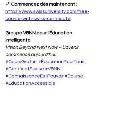
🔗 
Commencez dès maintenant
 : 
https://www.swissuniversity.com/free-
course-with-swiss-certificate
Groupe VBNN pour l’Éducation 
Intelligente
Vision Beyond Next Now – L’avenir 
commence aujourd’hui.
#CoursGratuit
#ÉducationPourTous
#CertificatSuisse
#VBNN
#ConnaissanceEstPouvoir
#Bourse
#ÉducationAccessible