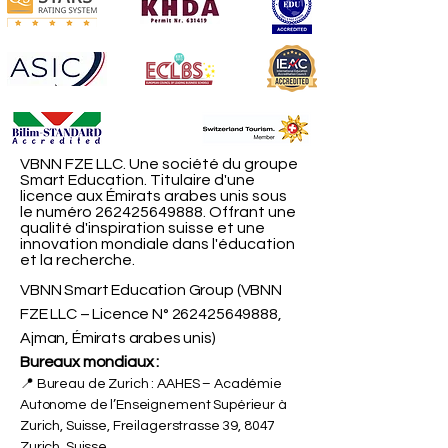
VBNN FZE LLC. Une société du groupe
Smart Education. Titulaire d'une
licence aux Émirats arabes unis sous
le numéro
262425649888
. Offrant une
qualité d'inspiration suisse et une
innovation mondiale dans l'éducation
et la recherche.
VBNN Smart Education Group (VBNN
FZE LLC – Licence N°
262425649888
,
Ajman, Émirats arabes unis)
Bureaux mondiaux :
📍 Bureau de Zurich : AAHES – Académie
Autonome de l’Enseignement Supérieur à
Zurich, Suisse, Freilagerstrasse 39, 8047
Zurich, Suisse