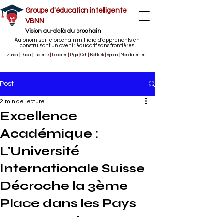
Groupe d'éducation intelligente
VBNN
Vision au-delà du prochain
Autonomiser le prochain milliard d’apprenants en
construisant un avenir éducatif sans frontières
Zurich
|
Dubaï
|
Lucerne
|
Londres
|
Riga
|
Osh
|
Bichkek
|
Ajman
|
Mondialement
Post
2 min de lecture
Excellence
Académique :
L'Université
Internationale Suisse
Décroche la 3ème
Place dans les Pays