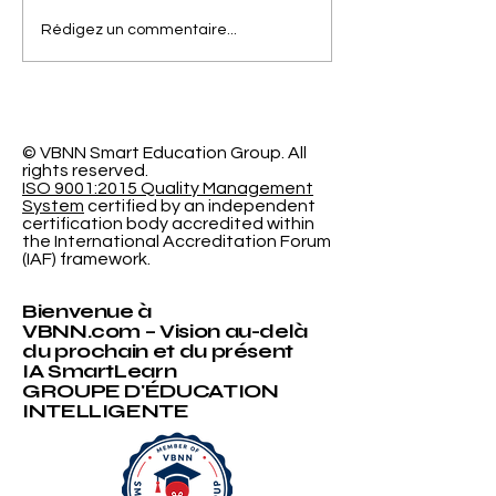
Séparer la Précision
L'Espace
Rédigez un commentaire...
de l'Erreur de
d'Apprentiss
Calibrage dans la
Programmabl
Classification
Nouvelle Re
Probabiliste
Révolutionna
l'Université
© VBNN Smart Education Group.
All
rights reserved.
International
ISO 9001:2015 Quality Management
System
certified by an independent
certification body accredited within
the International Accreditation Forum
(IAF) framework.
Bienvenue à
VBNN.com – Vision au-delà
du prochain et du présent
IA SmartLearn
GROUPE D'ÉDUCATION
INTELLIGENTE