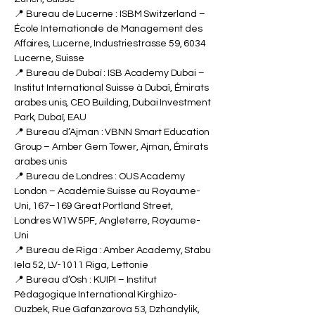
📍 Bureau de Lucerne : ISBM Switzerland –
École Internationale de Management des
Affaires, Lucerne, Industriestrasse 59, 6034
Lucerne, Suisse
📍 Bureau de Dubaï : ISB Academy Dubai –
Institut International Suisse à Dubaï, Émirats
arabes unis, CEO Building, Dubai Investment
Park, Dubaï, EAU
📍 Bureau d’Ajman : VBNN Smart Education
Group – Amber Gem Tower, Ajman, Émirats
arabes unis
📍 Bureau de Londres : OUS Academy
London – Académie Suisse au Royaume-
Uni, 167–169 Great Portland Street,
Londres W1W 5PF, Angleterre, Royaume-
Uni
📍 Bureau de Riga : Amber Academy, Stabu
Iela 52, LV-1011 Riga, Lettonie
📍 Bureau d’Osh : KUIPI – Institut
Pédagogique International Kirghizo-
Ouzbek, Rue Gafanzarova 53, Dzhandylik,