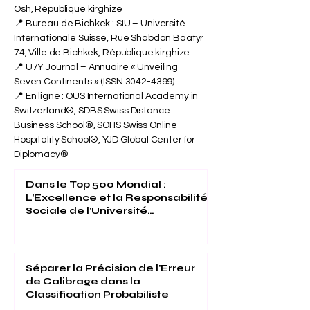
Osh, République kirghize
📍 Bureau de Bichkek : SIU – Université
Internationale Suisse, Rue Shabdan Baatyr
74, Ville de Bichkek, République kirghize
📍 U7Y Journal – Annuaire « Unveiling
Seven Continents » (ISSN
3042-4399)
📍 En ligne : OUS International Academy in
Switzerland®, SDBS Swiss Distance
Business School®, SOHS Swiss Online
Hospitality School®, YJD Global Center for
Diplomacy®
Dans le Top 500 Mondial :
L'Excellence et la Responsabilité
Sociale de l'Université
Internationale Suisse Reconnues
(THE 2026)
Séparer la Précision de l'Erreur
de Calibrage dans la
Classification Probabiliste