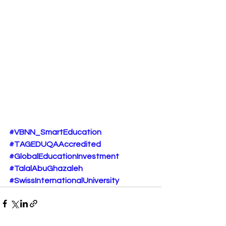
#VBNN_SmartEducation
#TAGEDUQAAccredited
#GlobalEducationInvestment
#TalalAbuGhazaleh
#SwissInternationalUniversity