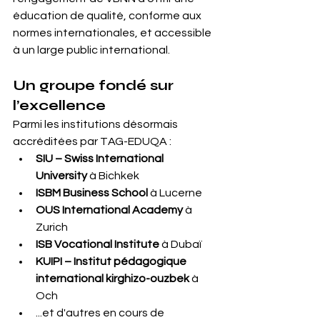
éducation de qualité, conforme aux 
normes internationales, et accessible 
à un large public international.
Un groupe fondé sur 
l’excellence
Parmi les institutions désormais 
accréditées par TAG-EDUQA :
SIU – Swiss International 
University
 à Bichkek
ISBM Business School
 à Lucerne
OUS International Academy
 à 
Zurich
ISB Vocational Institute
 à Dubaï
KUIPI – Institut pédagogique 
international kirghizo-ouzbek
 à 
Och
...et d'autres en cours de 