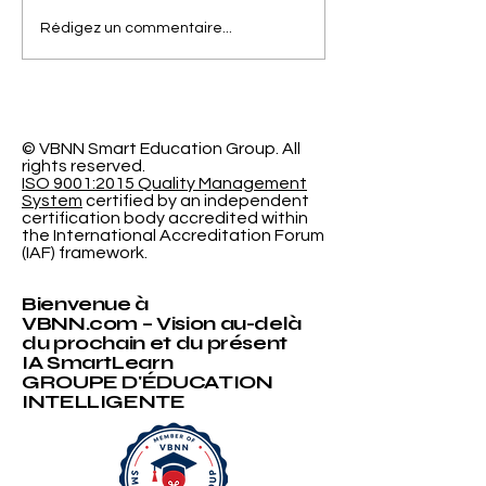
Séparer la Précision
L'Espace
Rédigez un commentaire...
de l'Erreur de
d'Apprentiss
Calibrage dans la
Programmabl
Classification
Nouvelle Re
Probabiliste
Révolutionna
l'Université
© VBNN Smart Education Group.
All
rights reserved.
International
ISO 9001:2015 Quality Management
System
certified by an independent
certification body accredited within
the International Accreditation Forum
(IAF) framework.
Bienvenue à
VBNN.com – Vision au-delà
du prochain et du présent
IA SmartLearn
GROUPE D'ÉDUCATION
INTELLIGENTE