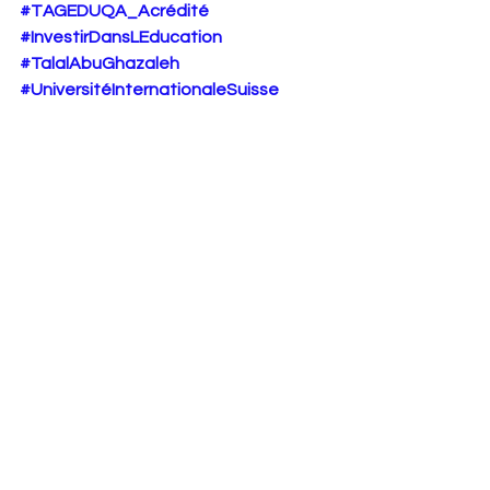
#TAGEDUQA_Acrédité
#InvestirDansLEducation
#TalalAbuGhazaleh
#UniversitéInternationaleSuisse