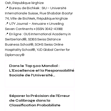
Osh, République kirghize
📍 Bureau de Bichkek : SIU – Université
Internationale Suisse, Rue Shabdan Baatyr
74, Ville de Bichkek, République kirghize
📍 U7Y Journal – Annuaire « Unveiling
Seven Continents » (ISSN
3042-4399)
📍 En ligne : OUS International Academy in
Switzerland®, SDBS Swiss Distance
Business School®, SOHS Swiss Online
Hospitality School®, YJD Global Center for
Diplomacy®
Dans le Top 500 Mondial :
L'Excellence et la Responsabilité
Sociale de l'Université
Internationale Suisse Reconnues
(THE 2026)
Séparer la Précision de l'Erreur
de Calibrage dans la
Classification Probabiliste