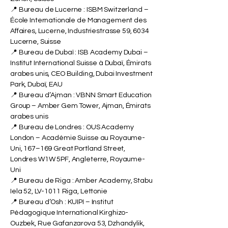
📍 Bureau de Lucerne : ISBM Switzerland –
École Internationale de Management des
Affaires, Lucerne, Industriestrasse 59, 6034
Lucerne, Suisse
📍 Bureau de Dubaï : ISB Academy Dubai –
Institut International Suisse à Dubaï, Émirats
arabes unis, CEO Building, Dubai Investment
Park, Dubaï, EAU
📍 Bureau d’Ajman : VBNN Smart Education
Group – Amber Gem Tower, Ajman, Émirats
arabes unis
📍 Bureau de Londres : OUS Academy
London – Académie Suisse au Royaume-
Uni, 167–169 Great Portland Street,
Londres W1W 5PF, Angleterre, Royaume-
Uni
📍 Bureau de Riga : Amber Academy, Stabu
Iela 52, LV-1011 Riga, Lettonie
📍 Bureau d’Osh : KUIPI – Institut
Pédagogique International Kirghizo-
Ouzbek, Rue Gafanzarova 53, Dzhandylik,