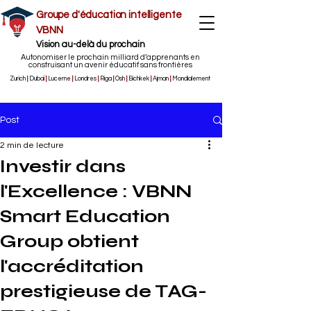
Groupe d'éducation intelligente
VBNN
Vision au-delà du prochain
Autonomiser le prochain milliard d’apprenants en
construisant un avenir éducatif sans frontières
Zurich
|
Dubaï
|
Lucerne
|
Londres
|
Riga
|
Osh
|
Bichkek
|
Ajman
|
Mondialement
Post
2 min de lecture
Investir dans
l'Excellence : VBNN
Smart Education
Group obtient
l'accréditation
prestigieuse de TAG-