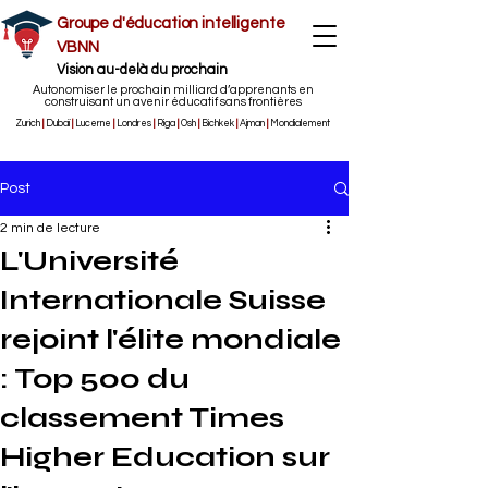
Groupe d'éducation intelligente
VBNN
Vision au-delà du prochain
Autonomiser le prochain milliard d’apprenants en
construisant un avenir éducatif sans frontières
Zurich
|
Dubaï
|
Lucerne
|
Londres
|
Riga
|
Osh
|
Bichkek
|
Ajman
|
Mondialement
Post
2 min de lecture
L'Université
Internationale Suisse
rejoint l'élite mondiale
: Top 500 du
classement Times
Higher Education sur