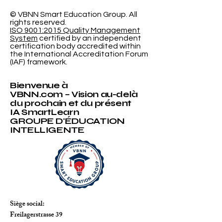
Probabiliste
Révolutionna
l'Université
© VBNN Smart Education Group.
All
rights reserved.
International
ISO 9001:2015 Quality Management
System
certified by an independent
certification body accredited within
the International Accreditation Forum
(IAF) framework.
Bienvenue à
VBNN.com – Vision au-delà
du prochain et du présent
IA SmartLearn
GROUPE D'ÉDUCATION
INTELLIGENTE
Siège social:
Freilagerstrasse 39