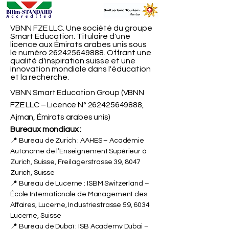
VBNN FZE LLC. Une société du groupe
Smart Education. Titulaire d'une
licence aux Émirats arabes unis sous
le numéro
262425649888
. Offrant une
qualité d'inspiration suisse et une
innovation mondiale dans l'éducation
et la recherche.
VBNN Smart Education Group (VBNN
FZE LLC – Licence N°
262425649888
,
Ajman, Émirats arabes unis)
Bureaux mondiaux :
📍 Bureau de Zurich : AAHES – Académie
Autonome de l’Enseignement Supérieur à
Zurich, Suisse, Freilagerstrasse 39, 8047
Zurich, Suisse
📍 Bureau de Lucerne : ISBM Switzerland –
École Internationale de Management des
Affaires, Lucerne, Industriestrasse 59, 6034
Lucerne, Suisse
📍 Bureau de Dubaï : ISB Academy Dubai –