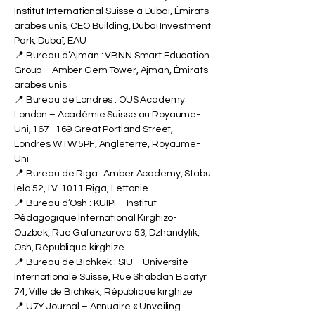
Institut International Suisse à Dubaï, Émirats
arabes unis, CEO Building, Dubai Investment
Park, Dubaï, EAU
📍 Bureau d’Ajman : VBNN Smart Education
Group – Amber Gem Tower, Ajman, Émirats
arabes unis
📍 Bureau de Londres : OUS Academy
London – Académie Suisse au Royaume-
Uni, 167–169 Great Portland Street,
Londres W1W 5PF, Angleterre, Royaume-
Uni
📍 Bureau de Riga : Amber Academy, Stabu
Iela 52, LV-1011 Riga, Lettonie
📍 Bureau d’Osh : KUIPI – Institut
Pédagogique International Kirghizo-
Ouzbek, Rue Gafanzarova 53, Dzhandylik,
Osh, République kirghize
📍 Bureau de Bichkek : SIU – Université
Internationale Suisse, Rue Shabdan Baatyr
74, Ville de Bichkek, République kirghize
📍 U7Y Journal – Annuaire « Unveiling