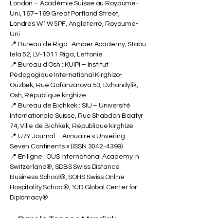
London – Académie Suisse au Royaume-
Uni, 167–169 Great Portland Street,
Londres W1W 5PF, Angleterre, Royaume-
Uni
📍 Bureau de Riga : Amber Academy, Stabu
Iela 52, LV-1011 Riga, Lettonie
📍 Bureau d’Osh : KUIPI – Institut
Pédagogique International Kirghizo-
Ouzbek, Rue Gafanzarova 53, Dzhandylik,
Osh, République kirghize
📍 Bureau de Bichkek : SIU – Université
Internationale Suisse, Rue Shabdan Baatyr
74, Ville de Bichkek, République kirghize
📍 U7Y Journal – Annuaire « Unveiling
Seven Continents » (ISSN
3042-4399)
📍 En ligne : OUS International Academy in
Switzerland®, SDBS Swiss Distance
Business School®, SOHS Swiss Online
Hospitality School®, YJD Global Center for
Diplomacy®