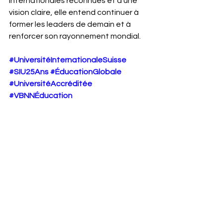
internationales reconnues et d’une 
vision claire, elle entend continuer à 
former les leaders de demain et à 
renforcer son rayonnement mondial.
#UniversitéInternationaleSuisse
#SIU25Ans
#ÉducationGlobale
#UniversitéAccréditée
#VBNNÉducation