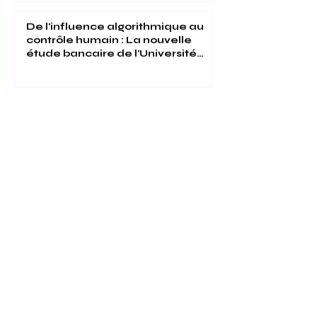
De l'influence algorithmique au
contrôle humain : La nouvelle
étude bancaire de l'Université
Internationale Suisse
Université Internationale Suisse :
Évaluée 5 Étoiles par QS et
Reconnue Mondialement pour
son Excellence
1
/
15
Votre avenir peut commencer en un seul
clic.
Découvrez des milliers de programmes
d’études proposés par le VBNN Group
dans 9 villes internationales. Trouvez le
programme qui correspond à vos objectifs,
à votre langue et à votre avenir
professionnel.
Découvrez tous les programmes ici