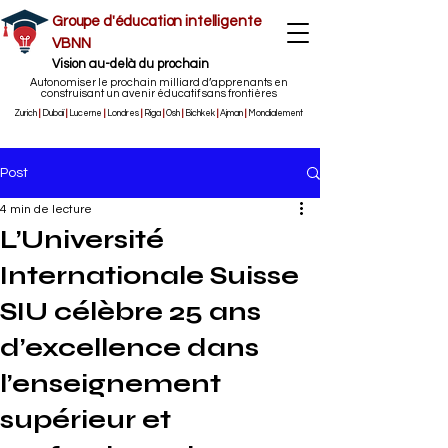
Groupe d'éducation intelligente
VBNN
Vision au-delà du prochain
Autonomiser le prochain milliard d’apprenants en
construisant un avenir éducatif sans frontières
Zurich
|
Dubaï
|
Lucerne
|
Londres
|
Riga
|
Osh
|
Bichkek
|
Ajman
|
Mondialement
Post
4 min de lecture
L’Université
Internationale Suisse
SIU célèbre 25 ans
d’excellence dans
l’enseignement
supérieur et