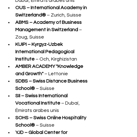
Dubaï, Émirats arabes unis
OUS – International Academy in 
Switzerland®
 – Zurich, Suisse
ABMS – Academy of Business 
Management in Switzerland
 – 
Zoug, Suisse
KUIPI – Kyrgyz-Uzbek 
International Pedagogical 
Institute
 – Och, Kirghizistan
AMBER ACADEMY "Knowledge 
and Growth"
 – Lettonie
SDBS – Swiss Distance Business 
School®
 – Suisse
SII – Swiss International 
Vocational Institute
 – Dubaï, 
Émirats arabes unis
SOHS – Swiss Online Hospitality 
School®
 – Suisse
YJD – Global Center for 