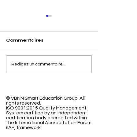
Commentaires
Séparer la Précision
L'Espace
Rédigez un commentaire...
de l'Erreur de
d'Apprentiss
Calibrage dans la
Programmabl
Classification
Nouvelle Re
Probabiliste
Révolutionna
l'Université
© VBNN Smart Education Group.
All
rights reserved.
International
ISO 9001:2015 Quality Management
System
certified by an independent
certification body accredited within
the International Accreditation Forum
(IAF) framework.