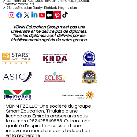
📍
Bâtiment du PDG, Dubai Investment Park (DIP), Dubaï,
Émirats arabes unis
📍 74, rue Shabdan Baatyr, Bichkek, Kirghizistan
VBNN Education Group n'est pas une
université et ne délivre pas de diplômes.
Tous les diplômes sont délivrés par les
établissements agréés de notre groupe.
VBNN FZE LLC. Une société du groupe
Smart Education. Titulaire d'une
licence aux Émirats arabes unis sous
le numéro
262425649888
. Offrant une
qualité d'inspiration suisse et une
innovation mondiale dans l'éducation
et la recherche.