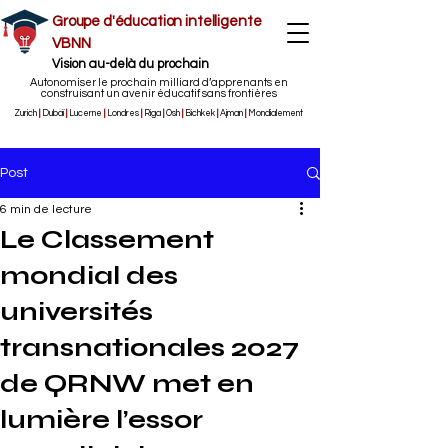
Groupe d'éducation intelligente
VBNN
Vision au-delà du prochain
Autonomiser le prochain milliard d’apprenants en
construisant un avenir éducatif sans frontières
Zurich
|
Dubaï
|
Lucerne
|
Londres
|
Riga
|
Osh
|
Bichkek
|
Ajman
|
Mondialement
Post
6 min de lecture
Le Classement
mondial des
universités
transnationales 2027
de QRNW met en
lumière l’essor