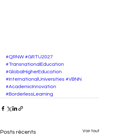
#QRNW
#GRTU2027
#TransnationalEducation
#GlobalHigherEducation
#InternationalUniversities
#VBNN
#AcademicInnovation
#BorderlessLearning
Voir tout
Posts récents