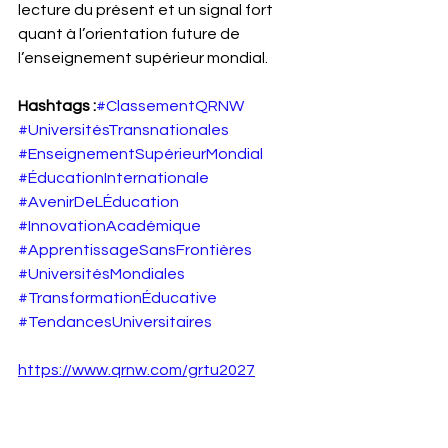
lecture du présent et un signal fort 
quant à l’orientation future de 
l’enseignement supérieur mondial.
Hashtags :
#ClassementQRNW
#UniversitésTransnationales
#EnseignementSupérieurMondial
#ÉducationInternationale
#AvenirDeLÉducation
#InnovationAcadémique
#ApprentissageSansFrontières
#UniversitésMondiales
#TransformationÉducative
#TendancesUniversitaires
https://www.qrnw.com/grtu2027