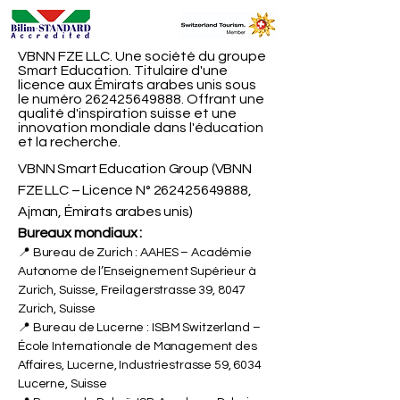
VBNN FZE LLC. Une société du groupe
Smart Education. Titulaire d'une
licence aux Émirats arabes unis sous
le numéro
262425649888
. Offrant une
qualité d'inspiration suisse et une
innovation mondiale dans l'éducation
et la recherche.
VBNN Smart Education Group (VBNN
FZE LLC – Licence N°
262425649888
,
Ajman, Émirats arabes unis)
Bureaux mondiaux :
📍 Bureau de Zurich : AAHES – Académie
Autonome de l’Enseignement Supérieur à
Zurich, Suisse, Freilagerstrasse 39, 8047
Zurich, Suisse
📍 Bureau de Lucerne : ISBM Switzerland –
École Internationale de Management des
Affaires, Lucerne, Industriestrasse 59, 6034
Lucerne, Suisse