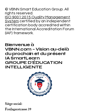
Probabiliste
Révolutionna
l'Université
© VBNN Smart Education Group.
All
rights reserved.
International
ISO 9001:2015 Quality Management
System
certified by an independent
certification body accredited within
the International Accreditation Forum
(IAF) framework.
Bienvenue à
VBNN.com – Vision au-delà
du prochain et du présent
IA SmartLearn
GROUPE D'ÉDUCATION
INTELLIGENTE
Siège social:
Freilagerstrasse 39