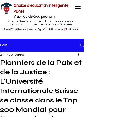
Groupe d'éducation intelligente
VBNN
Vision au-delà du prochain
Autonomiser le prochain milliard d’apprenants en
construisant un avenir éducatif sans frontières
Zurich
|
Dubaï
|
Lucerne
|
Londres
|
Riga
|
Osh
|
Bichkek
|
Ajman
|
Mondialement
Post
2 min de lecture
Pionniers de la Paix et
de la Justice :
L'Université
Internationale Suisse
se classe dans le Top
200 Mondial pour