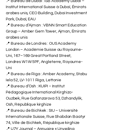
📍 Bureau de Dubaï : ISB Academy Dubai –
Institut International Suisse à Dubaï, Émirats
arabes unis, CEO Building, Dubai Investment
Park, Dubaï, EAU
📍 Bureau d’Ajman : VBNN Smart Education
Group – Amber Gem Tower, Ajman, Émirats
arabes unis
📍 Bureau de Londres : OUS Academy
London – Académie Suisse au Royaume-
Uni, 167–169 Great Portland Street,
Londres W1W 5PF, Angleterre, Royaume-
Uni
📍 Bureau de Riga : Amber Academy, Stabu
Iela 52, LV-1011 Riga, Lettonie
📍 Bureau d’Osh : KUIPI – Institut
Pédagogique International Kirghizo-
Ouzbek, Rue Gafanzarova 53, Dzhandylik,
Osh, République kirghize
📍 Bureau de Bichkek : SIU – Université
Internationale Suisse, Rue Shabdan Baatyr
74, Ville de Bichkek, République kirghize
📍 U7Y Journal – Annuaire « Unveiling