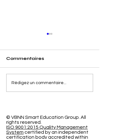
Commentaires
Séparer la Précision
L'Espace
Rédigez un commentaire...
de l'Erreur de
d'Apprentiss
Calibrage dans la
Programmabl
Classification
Nouvelle Re
Probabiliste
Révolutionna
l'Université
© VBNN Smart Education Group.
All
rights reserved.
International
ISO 9001:2015 Quality Management
System
certified by an independent
certification body accredited within