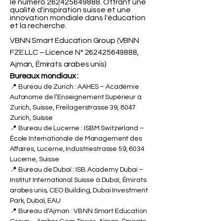
le numéro
262425649888
. Offrant une
qualité d'inspiration suisse et une
innovation mondiale dans l'éducation
et la recherche.
VBNN Smart Education Group (VBNN
FZE LLC – Licence N°
262425649888
,
Ajman, Émirats arabes unis)
Bureaux mondiaux :
📍 Bureau de Zurich : AAHES – Académie
Autonome de l’Enseignement Supérieur à
Zurich, Suisse, Freilagerstrasse 39, 8047
Zurich, Suisse
📍 Bureau de Lucerne : ISBM Switzerland –
École Internationale de Management des
Affaires, Lucerne, Industriestrasse 59, 6034
Lucerne, Suisse
📍 Bureau de Dubaï : ISB Academy Dubai –
Institut International Suisse à Dubaï, Émirats
arabes unis, CEO Building, Dubai Investment
Park, Dubaï, EAU
📍 Bureau d’Ajman : VBNN Smart Education