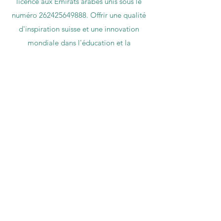
licence aux Émirats arabes unis sous le
numéro
262425649888
. Offrir une qualité
d'inspiration suisse et une innovation
mondiale dans l'éducation et la
recherche. VBNN Smart Education Group
(VBNN FZE LLC – Licence
n°
262425649888
, Ajman, Émirats arabes
unis)
Université internationale suisse SIU (
Accréditée par l'État du ministère de
l'Éducation et des Sciences KG, numéro de
licence LS240001853.)
L'Académie ISB (Institut Suisse International
de Dubaï) est agréée et autorisée par la
KHDA, gouvernement de Dubaï.
L'International School of Management ISBM