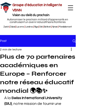
Groupe d'éducation intelligente
VBNN
Vision au-delà du prochain
Autonomiser le prochain milliard d’apprenants en
construisant un avenir éducatif sans frontières
Zurich
|
Dubaï
|
Lucerne
|
Londres
|
Riga
|
Osh
|
Bichkek
|
Ajman
|
Mondialement
Post
2 min de lecture
Plus de 70 partenaires
académiques en
Europe – Renforcer
notre réseau éducatif
mondial 🌍📚✨
À la 
Swiss International University 
(SIU)
, notre mission de fournir une 