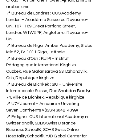
Group – Amber Gem Tower, Ajman, Émirats
arabes unis
📍 Bureau de Londres : OUS Academy
London – Académie Suisse au Royaume-
Uni, 167–169 Great Portland Street,
Londres W1W 5PF, Angleterre, Royaume-
Uni
📍 Bureau de Riga : Amber Academy, Stabu
Iela 52, LV-1011 Riga, Lettonie
📍 Bureau d’Osh : KUIPI – Institut
Pédagogique International Kirghizo-
Ouzbek, Rue Gafanzarova 53, Dzhandylik,
Osh, République kirghize
📍 Bureau de Bichkek : SIU – Université
Internationale Suisse, Rue Shabdan Baatyr
74, Ville de Bichkek, République kirghize
📍 U7Y Journal – Annuaire « Unveiling
Seven Continents » (ISSN
3042-4399)
📍 En ligne : OUS International Academy in
Switzerland®, SDBS Swiss Distance
Business School®, SOHS Swiss Online
Hospitality School®, YJD Global Center for