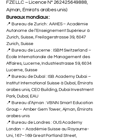
FZE LLC – Licence N°
262425649888
,
Ajman, Émirats arabes unis)
Bureaux mondiaux :
📍 Bureau de Zurich : AAHES – Académie
Autonome de l’Enseignement Supérieur à
Zurich, Suisse, Freilagerstrasse 39, 8047
Zurich, Suisse
📍 Bureau de Lucerne : ISBM Switzerland –
École Internationale de Management des
Affaires, Lucerne, Industriestrasse 59, 6034
Lucerne, Suisse
📍 Bureau de Dubaï : ISB Academy Dubai –
Institut International Suisse à Dubaï, Émirats
arabes unis, CEO Building, Dubai Investment
Park, Dubaï, EAU
📍 Bureau d’Ajman : VBNN Smart Education
Group – Amber Gem Tower, Ajman, Émirats
arabes unis
📍 Bureau de Londres : OUS Academy
London – Académie Suisse au Royaume-
Uni, 167–169 Great Portland Street,