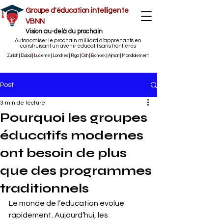
Groupe d'éducation intelligente
VBNN
Vision au-delà du prochain
Autonomiser le prochain milliard d’apprenants en
construisant un avenir éducatif sans frontières
Zurich
|
Dubaï
|
Lucerne
|
Londres
|
Riga
|
Osh
|
Bichkek
|
Ajman
|
Mondialement
Post
3 min de lecture
Pourquoi les groupes
éducatifs modernes
ont besoin de plus
que des programmes
traditionnels
Le monde de l’éducation évolue 
rapidement. Aujourd’hui, les 