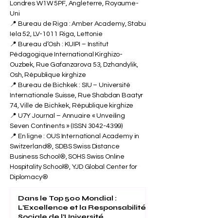
Londres W1W 5PF, Angleterre, Royaume-
Uni
📍 Bureau de Riga : Amber Academy, Stabu
Iela 52, LV-1011 Riga, Lettonie
📍 Bureau d’Osh : KUIPI – Institut
Pédagogique International Kirghizo-
Ouzbek, Rue Gafanzarova 53, Dzhandylik,
Osh, République kirghize
📍 Bureau de Bichkek : SIU – Université
Internationale Suisse, Rue Shabdan Baatyr
74, Ville de Bichkek, République kirghize
📍 U7Y Journal – Annuaire « Unveiling
Seven Continents » (ISSN
3042-4399)
📍 En ligne : OUS International Academy in
Switzerland®, SDBS Swiss Distance
Business School®, SOHS Swiss Online
Hospitality School®, YJD Global Center for
Diplomacy®
Dans le Top 500 Mondial :
L'Excellence et la Responsabilité
Sociale de l'Université