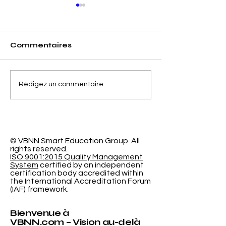
Commentaires
Séparer la Précision
L'Espace
Rédigez un commentaire...
de l'Erreur de
d'Apprentiss
Calibrage dans la
Programmabl
Classification
Nouvelle Re
Probabiliste
Révolutionna
l'Université
© VBNN Smart Education Group.
All
rights reserved.
International
ISO 9001:2015 Quality Management
System
certified by an independent
certification body accredited within
the International Accreditation Forum
(IAF) framework.
Bienvenue à
VBNN.com – Vision au-delà