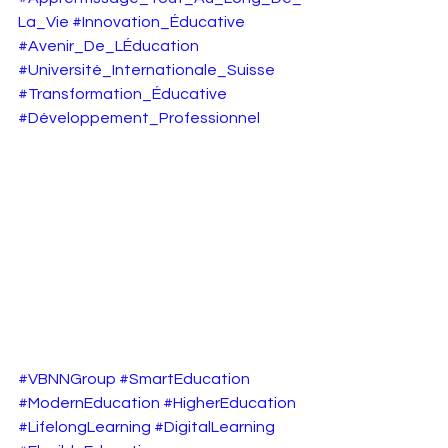
La_Vie
#Innovation_Éducative
#Avenir_De_LÉducation
#Université_Internationale_Suisse
#Transformation_Éducative
#Développement_Professionnel
#VBNNGroup
#SmartEducation
#ModernEducation
#HigherEducation
#LifelongLearning
#DigitalLearning