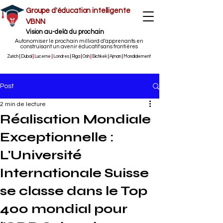
Groupe d'éducation intelligente
VBNN
Vision au-delà du prochain
Autonomiser le prochain milliard d’apprenants en
construisant un avenir éducatif sans frontières
Zurich
|
Dubaï
|
Lucerne
|
Londres
|
Riga
|
Osh
|
Bichkek
|
Ajman
|
Mondialement
Post
2 min de lecture
Réalisation Mondiale
Exceptionnelle :
L'Université
Internationale Suisse
se classe dans le Top
400 mondial pour