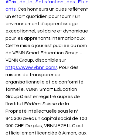
#Prix_de_la_Satisfaction_des_Étudi
ants
. Ces honneurs uniques reflètent 
un effort quotidien pour fournir un 
environnement d'apprentissage 
exceptionnel, solidaire et dynamique 
pour les apprenants internationaux.
Cette mise à jour est publiée au nom 
de VBNN Smart Education Group – 
VBNN Group, disponible sur 
https://www.vbnn.com/
. Pour des 
raisons de transparence 
organisationnelle et de conformité 
formelle, VBNN Smart Education 
Group© est enregistré auprès de 
l'Institut Fédéral Suisse de la 
Propriété Intellectuelle sous le n° 
845306 avec un capital social de 100 
000 CHF. De plus, VBNN FZE LLC est 
officiellement licenciée à Ajman, aux 