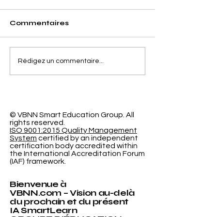
Commentaires
Séparer la Précision
L'Espace
Rédigez un commentaire...
de l'Erreur de
d'Apprentiss
Calibrage dans la
Programmabl
Classification
Nouvelle Re
Probabiliste
Révolutionna
l'Université
© VBNN Smart Education Group.
All
rights reserved.
International
ISO 9001:2015 Quality Management
System
certified by an independent
certification body accredited within
the International Accreditation Forum
(IAF) framework.
Bienvenue à
VBNN.com – Vision au-delà
du prochain et du présent
IA SmartLearn