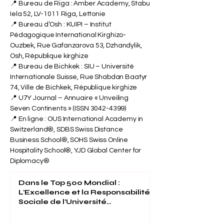
📍 Bureau de Riga : Amber Academy, Stabu
Iela 52, LV-1011 Riga, Lettonie
📍 Bureau d’Osh : KUIPI – Institut
Pédagogique International Kirghizo-
Ouzbek, Rue Gafanzarova 53, Dzhandylik,
Osh, République kirghize
📍 Bureau de Bichkek : SIU – Université
Internationale Suisse, Rue Shabdan Baatyr
74, Ville de Bichkek, République kirghize
📍 U7Y Journal – Annuaire « Unveiling
Seven Continents » (ISSN
3042-4399)
📍 En ligne : OUS International Academy in
Switzerland®, SDBS Swiss Distance
Business School®, SOHS Swiss Online
Hospitality School®, YJD Global Center for
Diplomacy®
Dans le Top 500 Mondial :
L'Excellence et la Responsabilité
Sociale de l'Université
Internationale Suisse Reconnues
(THE 2026)