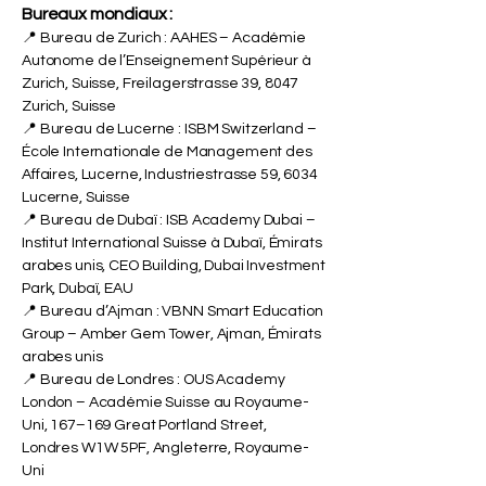
Bureaux mondiaux :
📍 Bureau de Zurich : AAHES – Académie
Autonome de l’Enseignement Supérieur à
Zurich, Suisse, Freilagerstrasse 39, 8047
Zurich, Suisse
📍 Bureau de Lucerne : ISBM Switzerland –
École Internationale de Management des
Affaires, Lucerne, Industriestrasse 59, 6034
Lucerne, Suisse
📍 Bureau de Dubaï : ISB Academy Dubai –
Institut International Suisse à Dubaï, Émirats
arabes unis, CEO Building, Dubai Investment
Park, Dubaï, EAU
📍 Bureau d’Ajman : VBNN Smart Education
Group – Amber Gem Tower, Ajman, Émirats
arabes unis
📍 Bureau de Londres : OUS Academy
London – Académie Suisse au Royaume-
Uni, 167–169 Great Portland Street,
Londres W1W 5PF, Angleterre, Royaume-
Uni