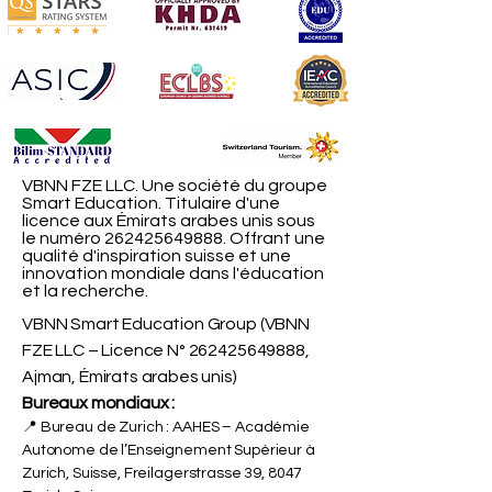
VBNN FZE LLC. Une société du groupe
Smart Education. Titulaire d'une
licence aux Émirats arabes unis sous
le numéro
262425649888
. Offrant une
qualité d'inspiration suisse et une
innovation mondiale dans l'éducation
et la recherche.
VBNN Smart Education Group (VBNN
FZE LLC – Licence N°
262425649888
,
Ajman, Émirats arabes unis)
Bureaux mondiaux :
📍 Bureau de Zurich : AAHES – Académie
Autonome de l’Enseignement Supérieur à
Zurich, Suisse, Freilagerstrasse 39, 8047