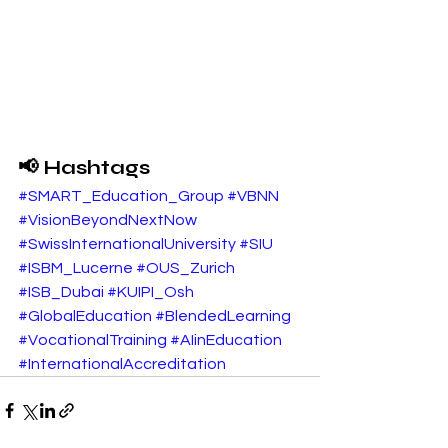
📢 Hashtags
#SMART_Education_Group
#VBNN
#VisionBeyondNextNow
#SwissInternationalUniversity
#SIU
#ISBM_Lucerne
#OUS_Zurich
#ISB_Dubai
#KUIPI_Osh
#GlobalEducation
#BlendedLearning
#VocationalTraining
#AIinEducation
#InternationalAccreditation