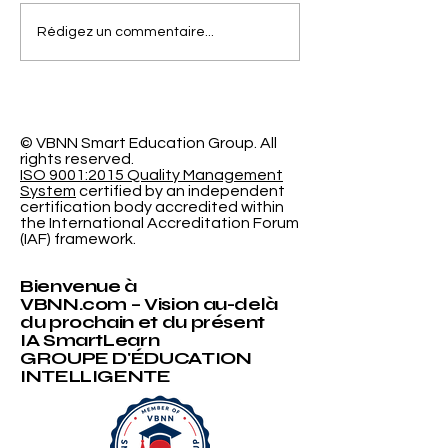
Séparer la Précision
L'Espace
Rédigez un commentaire...
de l'Erreur de
d'Apprentiss
Calibrage dans la
Programmabl
Classification
Nouvelle Re
Probabiliste
Révolutionna
l'Université
© VBNN Smart Education Group.
All
rights reserved.
International
ISO 9001:2015 Quality Management
System
certified by an independent
certification body accredited within
the International Accreditation Forum
(IAF) framework.
Bienvenue à
VBNN.com – Vision au-delà
du prochain et du présent
IA SmartLearn
GROUPE D'ÉDUCATION
INTELLIGENTE