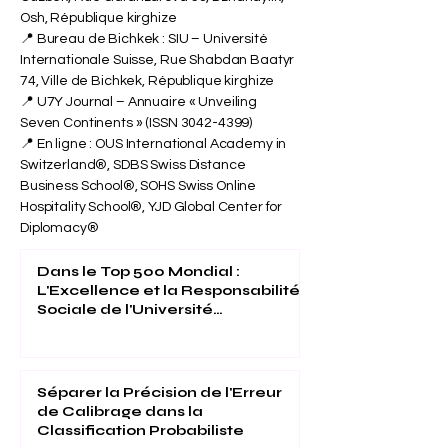
Osh, République kirghize
📍 Bureau de Bichkek : SIU – Université
Internationale Suisse, Rue Shabdan Baatyr
74, Ville de Bichkek, République kirghize
📍 U7Y Journal – Annuaire « Unveiling
Seven Continents » (ISSN
3042-4399)
📍 En ligne : OUS International Academy in
Switzerland®, SDBS Swiss Distance
Business School®, SOHS Swiss Online
Hospitality School®, YJD Global Center for
Diplomacy®
Dans le Top 500 Mondial :
L'Excellence et la Responsabilité
Sociale de l'Université
Internationale Suisse Reconnues
(THE 2026)
Séparer la Précision de l'Erreur
de Calibrage dans la
Classification Probabiliste