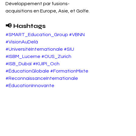
Développement par fusions-
acquisitions en Europe, Asie, et Golfe.
📢 Hashtags
#SMART_Education_Group
#VBNN
#VisionAuDelà
#UniversitéInternationale
#SIU
#ISBM_Lucerne
#OUS_Zurich
#ISB_Dubaï
#KUIPI_Och
#ÉducationGlobale
#FormationMixte
#ReconnaissanceInternationale
#ÉducationInnovante