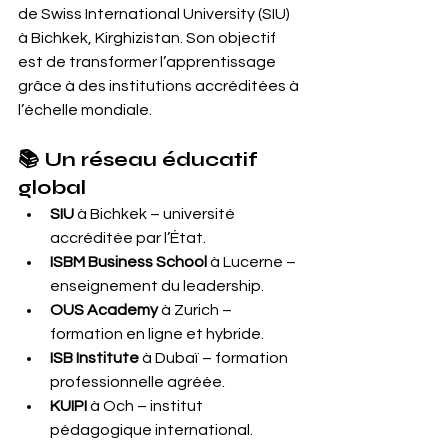
de Swiss International University (SIU) 
à Bichkek, Kirghizistan. Son objectif 
est de transformer l’apprentissage 
grâce à des institutions accréditées à 
l’échelle mondiale.
📚 Un réseau éducatif 
global
SIU
 à Bichkek – université 
accréditée par l’État.
ISBM Business School
 à Lucerne – 
enseignement du leadership.
OUS Academy
 à Zurich – 
formation en ligne et hybride.
ISB Institute
 à Dubaï – formation 
professionnelle agréée.
KUIPI
 à Och – institut 
pédagogique international.