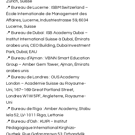
Zurich, Suisse
📍 Bureau de Lucerne : ISBM Switzerland –
École Internationale de Management des
Affaires, Lucerne, Industriestrasse 59, 6034
Lucerne, Suisse
📍 Bureau de Dubaï : ISB Academy Dubai –
Institut International Suisse à Dubaï, Émirats
arabes unis, CEO Building, Dubai Investment
Park, Dubaï, EAU
📍 Bureau d’Ajman : VBNN Smart Education
Group – Amber Gem Tower, Ajman, Émirats
arabes unis
📍 Bureau de Londres : OUS Academy
London – Académie Suisse au Royaume-
Uni, 167–169 Great Portland Street,
Londres W1W 5PF, Angleterre, Royaume-
Uni
📍 Bureau de Riga : Amber Academy, Stabu
Iela 52, LV-1011 Riga, Lettonie
📍 Bureau d’Osh : KUIPI – Institut
Pédagogique International Kirghizo-
Ouzbek, Rue Gafanzarova 53, Dzhandylik,