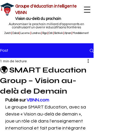
Groupe d'éducation intelligente
VBNN
Vision au-delà du prochain
Autonomiser le prochain milliard d’apprenants en
construisant un avenir éducatif sans frontières
Zurich
|
Dubaï
|
Lucerne
|
Londres
|
Riga
|
Osh
|
Bichkek
|
Ajman
|
Mondialement
Post
1 min de lecture
🌍 SMART Education
Group – Vision au-
delà de Demain
Publié sur 
VBNN.com
Le groupe SMART Education, avec sa 
devise « Vision au-delà de demain », 
joue un rôle clé dans l'enseignement 
international et fait partie intégrante 