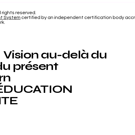
l'Erreur de Calibrage
d'A
dans la Classification
Pro
l rights reserved.
nt System
certified by an independent certification body accr
Probabiliste
Nou
rk.
Rév
l'Un
Inte
Vision au-delà du
du présent
rn
ÉDUCATION
NTE