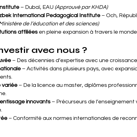
nstitute
 – Dubaï, EAU 
(Approuvé par KHDA)
bek International Pedagogical Institute
 – Och, Républi
 Ministère de l’éducation et des sciences)
tutions affiliées
 en pleine expansion à travers le monde
nvestir avec nous ?
uvée
 – Des décennies d’expertise avec une croissance
ationale
 – Activités dans plusieurs pays, avec expansio
ents.
 variée
 – De la licence au master, diplômes professionn
ne.
entissage innovants
 – Précurseurs de l’enseignement v
é.
tée
 – Conformité aux normes internationales de recon