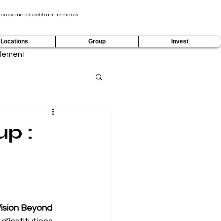
 un avenir éducatif sans frontières
Locations
Group
Invest
lement
p :
ision Beyond 