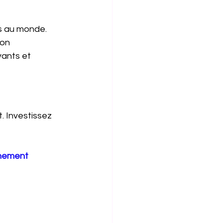
es au monde. 
on 
ants et 
 Investissez 
gnement