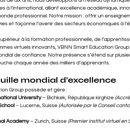
plus de dix ans, nous développons un réseau dynamique d
 à l’international, alliant excellence académique, inno
onde professionnel. Notre mission : offrir un enseignem
ies et façonne l’avenir des secteurs économiques à l’é
périeur à la formation professionnelle, de l’apprentiss
mes virtuels innovants, VBNN Smart Education Group 
dial de confiance. Notre présence s’étend sur plusieu
touche chaque année des milliers d’apprenants.
uille mondial d’excellence
on Group possède et gère :
ational University
 – Bichkek, République kirghize 
(Accré
School
 – Lucerne, Suisse 
(Autorisée par le Conseil canto
nal Academy
 – Zurich, Suisse 
(Premier institut virtuel en