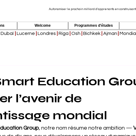
Autonomiser le prochain milliard d’apprenants en construisant
ons
Welcome
Programmes d'études
Dubaï
|
Lucerne
|
Londres
|
Riga
|
Osh
|
Bichkek
|
Ajman
|
Mondia
mart Education Grou
r l’avenir de
ntissage mondial
ducation Group
, notre nom résume notre ambition — 
V