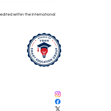
pprentissage
grammable : La
edited within the International
velle Recherche
olutionnaire de
iversité
rnationale Suisse