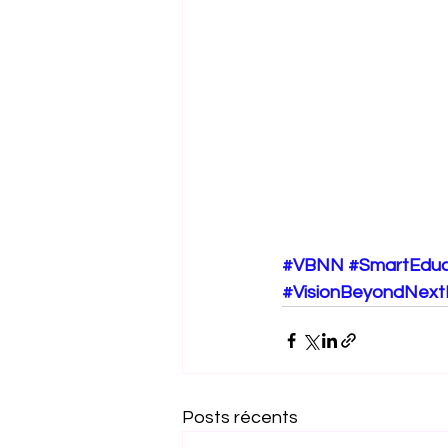
#VBNN
#SmartEduc
#VisionBeyondNex
Posts récents