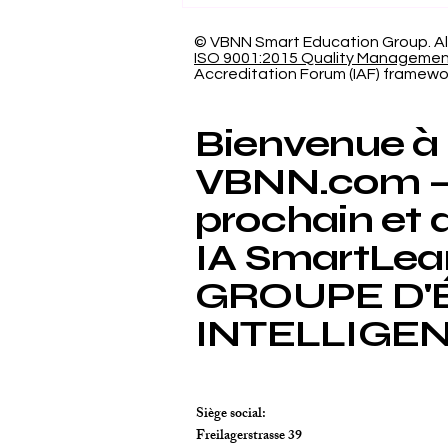
Mondial : L'Excellence
et la Responsabilité
© VBNN Smart Education Group.
Al
ISO 9001:2015 Quality Manageme
Sociale de l'Université
Accreditation Forum (IAF) framewo
Internationale Suisse
Reconnues (THE 2026)
Bienvenue à
VBNN.com – 
prochain et 
IA SmartLea
GROUPE D'
INTELLIGE
Siège social:
Freilagerstrasse 39