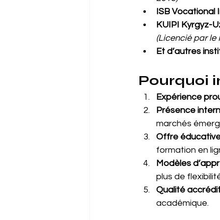
ISB Vocational I
KUIPI Kyrgyz-Uz
(Licencié par le
Et d’autres insti
Pourquoi i
Expérience pro
Présence intern
marchés émerg
Offre éducative
formation en lig
Modèles d’appr
plus de flexibilit
Qualité accrédi
académique.