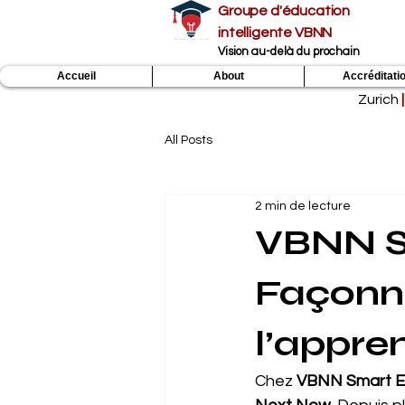
Groupe d'éducation
intelligente VBNN
Vision au-delà du prochain
Accueil
About
Accréditati
Zurich
|
All Posts
2 min de lecture
VBNN S
Façonne
l’appre
Chez 
VBNN Smart E