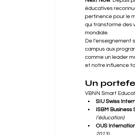
Next Now
. Depuis 
éducatives reconnues
pertinence pour le m
qui transforme des v
mondiale.
De l’enseignement su
campus aux program
comme un leader mon
et notre influence 
Un portefe
VBNN Smart Educati
SIU Swiss Intern
ISBM Business 
l’éducation)
OUS Internatio
2013)