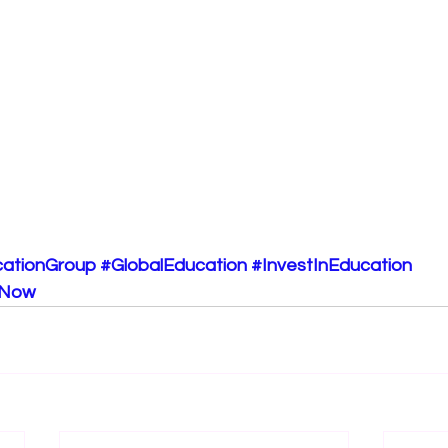
ationGroup
#GlobalEducation
#InvestInEducation
tNow