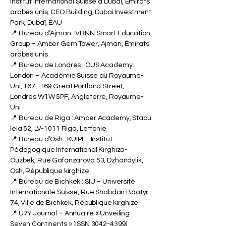
Institut International Suisse à Dubaï, Émirats
arabes unis, CEO Building, Dubai Investment
Park, Dubaï, EAU
📍 Bureau d’Ajman : VBNN Smart Education
Group – Amber Gem Tower, Ajman, Émirats
arabes unis
📍 Bureau de Londres : OUS Academy
London – Académie Suisse au Royaume-
Uni, 167–169 Great Portland Street,
Londres W1W 5PF, Angleterre, Royaume-
Uni
📍 Bureau de Riga : Amber Academy, Stabu
Iela 52, LV-1011 Riga, Lettonie
📍 Bureau d’Osh : KUIPI – Institut
Pédagogique International Kirghizo-
Ouzbek, Rue Gafanzarova 53, Dzhandylik,
Osh, République kirghize
📍 Bureau de Bichkek : SIU – Université
Internationale Suisse, Rue Shabdan Baatyr
74, Ville de Bichkek, République kirghize
📍 U7Y Journal – Annuaire « Unveiling
Seven Continents » (ISSN
3042-4399)