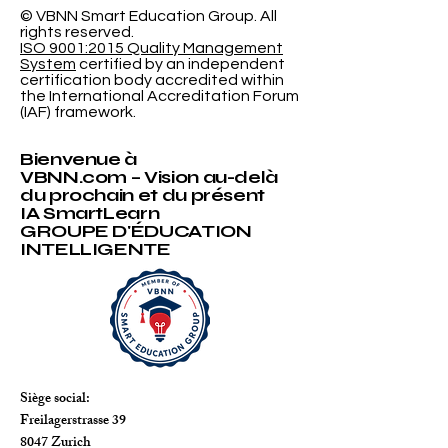
l'Université
© VBNN Smart Education Group.
All
rights reserved.
International
ISO 9001:2015 Quality Management
System
certified by an independent
certification body accredited within
the International Accreditation Forum
(IAF) framework.
Bienvenue à
VBNN.com – Vision au-delà
du prochain et du présent
IA SmartLearn
GROUPE D'ÉDUCATION
INTELLIGENTE
Siège social:
Freilagerstrasse 39
8047 Zurich