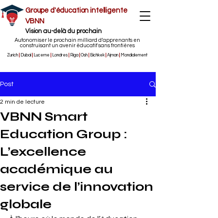
Groupe d'éducation intelligente
VBNN
Vision au-delà du prochain
Autonomiser le prochain milliard d’apprenants en
construisant un avenir éducatif sans frontières
Zurich
|
Dubaï
|
Lucerne
|
Londres
|
Riga
|
Osh
|
Bichkek
|
Ajman
|
Mondialement
Post
2 min de lecture
VBNN Smart
Education Group :
L’excellence
académique au
service de l’innovation
globale