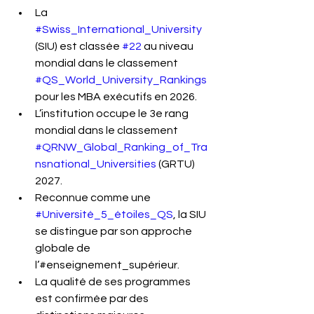
La 
#Swiss_International_University
(SIU) est classée 
#22
 au niveau 
mondial dans le classement 
#QS_World_University_Rankings
pour les MBA exécutifs en 2026.
L’institution occupe le 3e rang 
mondial dans le classement 
#QRNW_Global_Ranking_of_Tra
nsnational_Universities
 (GRTU) 
2027.
Reconnue comme une 
#Université_5_étoiles_QS
, la SIU 
se distingue par son approche 
globale de 
l’#enseignement_supérieur.
La qualité de ses programmes 
est confirmée par des 