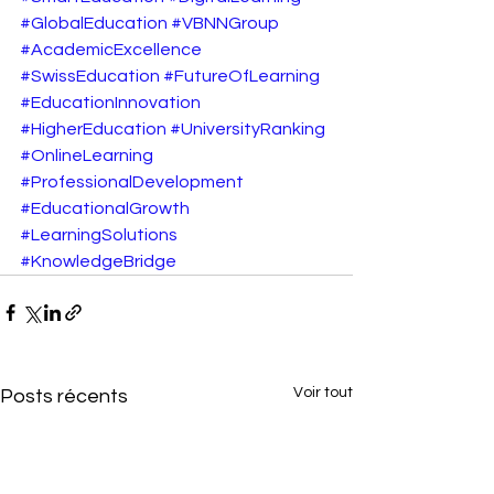
#GlobalEducation
#VBNNGroup
#AcademicExcellence
#SwissEducation
#FutureOfLearning
#EducationInnovation
#HigherEducation
#UniversityRanking
#OnlineLearning
#ProfessionalDevelopment
#EducationalGrowth
#LearningSolutions
#KnowledgeBridge
Voir tout
Posts récents