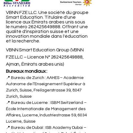
VBNN FZE LLC. Une société du groupe
Smart Education. Titulaire d'une
licence aux Émirats arabes unis sous
le numéro
262425649888
. Offrant une
qualité d'inspiration suisse et une
innovation mondiale dans l'éducation
et la recherche.
VBNN Smart Education Group (VBNN
FZE LLC – Licence N°
262425649888
,
Ajman, Émirats arabes unis)
Bureaux mondiaux :
📍 Bureau de Zurich : AAHES – Académie
Autonome de l’Enseignement Supérieur à
Zurich, Suisse, Freilagerstrasse 39, 8047
Zurich, Suisse
📍 Bureau de Lucerne : ISBM Switzerland –
École Internationale de Management des
Affaires, Lucerne, Industriestrasse 59, 6034
Lucerne, Suisse
📍 Bureau de Dubaï : ISB Academy Dubai –