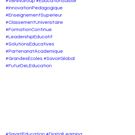
#VBNNGroup
#EducationSuisse
#InnovationPedagogique
#EnseignementSuperieur
#ClassementUniversitaire
#FormationContinue
#LeadershipEducatif
#SolutionsEducatives
#PartenariatAcademique
#GrandesEcoles
#SavoirGlobal
#FuturDeLEducation
#SmartEducation
#DigitalLearning