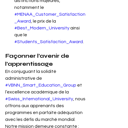
distinctions majeures, 
notamment le 
#MENAA_Customer_Satisfaction
_Award
, le prix de la 
#Best_Modern_University
 ainsi 
que le 
#Students_Satisfaction_Award
.
Façonner l’avenir de 
l’apprentissage
En conjuguant la solidité 
administrative de 
#VBNN_Smart_Education_Group
 et 
l’excellence académique de la 
#Swiss_International_University
, nous 
offrons aux apprenants des 
programmes en parfaite adéquation 
avec les défis du marché mondial. 
Notre mission demeure constante : 