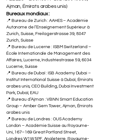
Ajman, Émirats arabes unis)
Bureaux mondiaux :
📍 Bureau de Zurich : AAHES – Académie
Autonome de l’Enseignement Supérieur à
Zurich, Suisse, Freilagerstrasse 39, 8047
Zurich, Suisse
📍 Bureau de Lucerne : ISBM Switzerland –
École Internationale de Management des
Affaires, Lucerne, Industriestrasse 59, 6034
Lucerne, Suisse
📍 Bureau de Dubaï : ISB Academy Dubai –
Institut International Suisse à Dubaï, Émirats
arabes unis, CEO Building, Dubai Investment
Park, Dubaï, EAU
📍 Bureau d’Ajman : VBNN Smart Education
Group – Amber Gem Tower, Ajman, Émirats
arabes unis
📍 Bureau de Londres : OUS Academy
London – Académie Suisse au Royaume-
Uni, 167–169 Great Portland Street,
Londres W1W 5PF, Angleterre, Royaume-