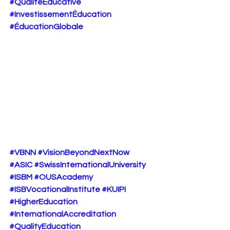
#QualitéÉducative
#InvestissementÉducation
#ÉducationGlobale
#VBNN
#VisionBeyondNextNow
#ASIC
#SwissInternationalUniversity
#ISBM
#OUSAcademy
#ISBVocationalInstitute
#KUIPI
#HigherEducation
#InternationalAccreditation
#QualityEducation