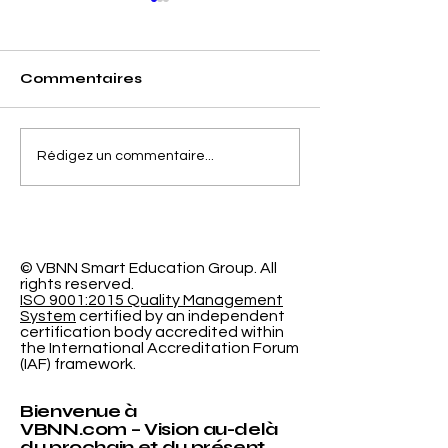
Commentaires
Séparer la Précision
L'Espace
Rédigez un commentaire...
de l'Erreur de
d'Apprentiss
Calibrage dans la
Programmabl
Classification
Nouvelle Re
Probabiliste
Révolutionna
l'Université
© VBNN Smart Education Group.
All
rights reserved.
International
ISO 9001:2015 Quality Management
System
certified by an independent
certification body accredited within
the International Accreditation Forum
(IAF) framework.
Bienvenue à
VBNN.com – Vision au-delà
du prochain et du présent