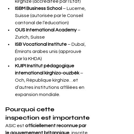
kirghize (accréditée par l’État)
ISBM Business School
 – Lucerne, 
Suisse (autorisée par le Conseil 
cantonal de l’éducation)
OUS International Academy
 – 
Zurich, Suisse
ISB Vocational Institute
 – Dubaï, 
Émirats arabes unis (approuvé 
par la KHDA)
KUIPI Institut pédagogique 
international kirghizo-ouzbèk
 – 
Och, République kirghize…et 
d’autres institutions affiliées en 
expansion mondiale.
Pourquoi cette 
inspection est importante
ASIC est 
officiellement reconnue par 
le gouvernement britannique
, inscrite 