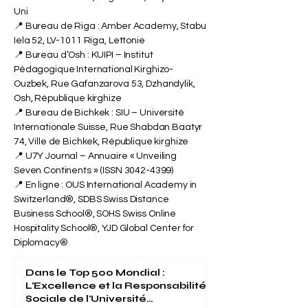
Uni
📍 Bureau de Riga : Amber Academy, Stabu
Iela 52, LV-1011 Riga, Lettonie
📍 Bureau d’Osh : KUIPI – Institut
Pédagogique International Kirghizo-
Ouzbek, Rue Gafanzarova 53, Dzhandylik,
Osh, République kirghize
📍 Bureau de Bichkek : SIU – Université
Internationale Suisse, Rue Shabdan Baatyr
74, Ville de Bichkek, République kirghize
📍 U7Y Journal – Annuaire « Unveiling
Seven Continents » (ISSN
3042-4399)
📍 En ligne : OUS International Academy in
Switzerland®, SDBS Swiss Distance
Business School®, SOHS Swiss Online
Hospitality School®, YJD Global Center for
Diplomacy®
Dans le Top 500 Mondial :
L'Excellence et la Responsabilité
Sociale de l'Université