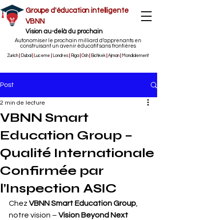
Groupe d'éducation intelligente
VBNN
Vision au-delà du prochain
Autonomiser le prochain milliard d’apprenants en
construisant un avenir éducatif sans frontières
Zurich
|
Dubaï
|
Lucerne
|
Londres
|
Riga
|
Osh
|
Bichkek
|
Ajman
|
Mondialement
Post
2 min de lecture
VBNN Smart
Education Group –
Qualité Internationale
Confirmée par
l’Inspection ASIC
Chez 
VBNN Smart Education Group
, 
notre vision – 
Vision Beyond Next 