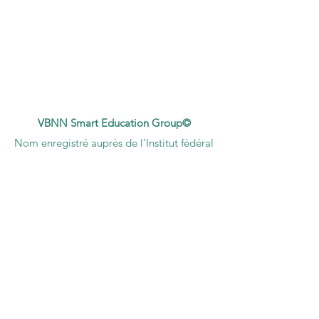
VBNN Smart Education Group©
Nom enregistré auprès de l'Institut fédéral
suisse de la propriété intellectuelle sous le
numéro 845306 (Classification de Nice : 9,
41, 42). VBNN FZE LLC. Une société du
groupe Smart Education. Titulaire d'une
licence aux Émirats arabes unis sous le
numéro
262425649888
. Offrir une qualité
d'inspiration suisse et une innovation
mondiale dans l'éducation et la