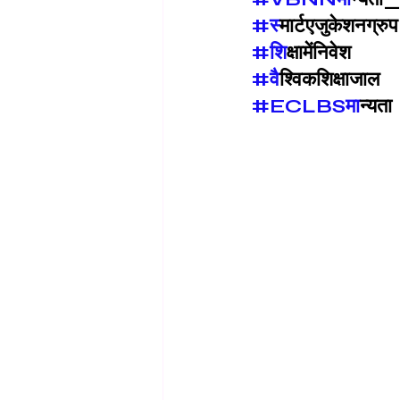
#स
्मार्टएजुकेशनग्रुप
#श
िक्षामेंनिवेश
#व
ैश्विकशिक्षाजाल
#ECLBSम
ान्यता