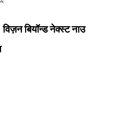
rk.
न बियॉन्ड नेक्स्ट नाउ
प