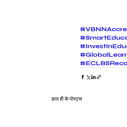
#VBNNAccre
#SmartEduca
#InvestInEdu
#GlobalLear
#ECLBSRecog
हाल ही के पोस्ट्स