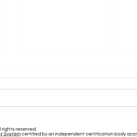
संभाव्य मॉडलिंग में प्रगति: वर्गीकरण
प्रोग्र
सटीकता पर नया शोध
एजुके
स्विस 
l rights reserved.
nt System
certified by an independent certification body accr
शोध