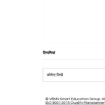
टिप्पणियां
कोमेन्ट लिखें
ग्लोबल लीडरशिप: स्विस इंटरनेशनल
यूनिवर्सिटी ने 2026 के कार्यकारी
MBA रैंकिंग में GCC में #1 स्थान
© VBNN Smart Education Group.
Al
ISO 9001:2015 Quality Manageme
हासिल किया