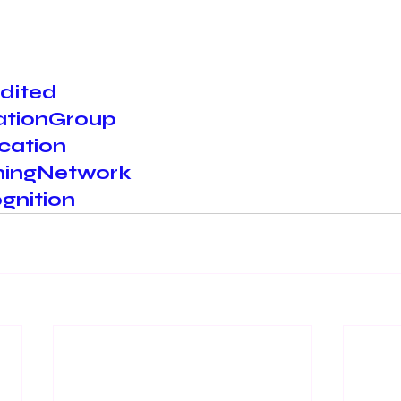
dited
tionGroup
cation
ningNetwork
nition