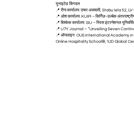
यूनाइटेड किंगडम
📍 रीगा कार्यालय: एम्बर अकादमी, Stabu Iela 52, LV
📍 ओश कार्यालय: KUIPI – किर्गिज़-उज़्बेक अंतरराष्ट्री
📍 बिश्केक कार्यालय: SIU – स्विस इंटरनेशनल यूनिवर्सिट
📍 U7Y Journal – “Unveiling Seven Contin
📍 ऑनलाइन: OUS International Academy in
Online Hospitality School®, YJD Global C