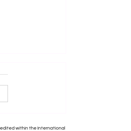
ैमेबल लर्निंग स्पेस: इमर्सिव
शन और वर्चुअल वातावरण पर
इंटरनेशनल यूनिवर्सिटी का नया
edited within the International