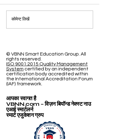
संभाव्य मॉडलिंग में प्रगति:
प्रोग्रैमेबल लर्निंग स्प
कोमेन्ट लिखें
वर्गीकरण सटीकता पर नया शोध
एजुकेशन और वर्चुअल
पर स्विस इंटरनेशनल य
का नया शोध
© VBNN Smart Education Group.
All
rights reserved.
ISO 9001:2015 Quality Management
System
certified by an independent
certification body accredited within
the International Accreditation Forum
(IAF) framework.
आपका स्वागत है
VBNN.com – विज़न बियॉन्ड नेक्स्ट नाउ
एआई स्मार्टलर्न
स्मार्ट एजुकेशन ग्रुप