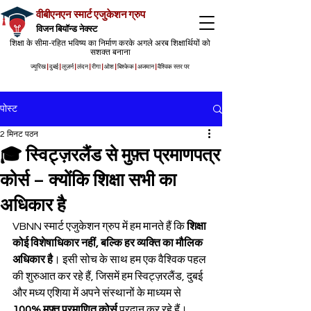
वीबीएनएन स्मार्ट एजुकेशन ग्रुप
विजन बियॉन्ड नेक्स्ट
शिक्षा के सीमा-रहित भविष्य का निर्माण करके अगले अरब शिक्षार्थियों को
सशक्त बनाना
ज्यूरिख
|
दुबई
|
लुज़र्न
|
लंदन
|
रीगा
|
ओश
|
बिश्केक
|
अजमान
|
वैश्विक स्तर पर
पोस्ट
2 मिनट पठन
🎓 स्विट्ज़रलैंड से मुफ़्त प्रमाणपत्र
कोर्स – क्योंकि शिक्षा सभी का
अधिकार है
VBNN स्मार्ट एजुकेशन ग्रुप में हम मानते हैं कि 
शिक्षा 
कोई विशेषाधिकार नहीं, बल्कि हर व्यक्ति का मौलिक 
अधिकार है
। इसी सोच के साथ हम एक वैश्विक पहल 
की शुरुआत कर रहे हैं, जिसमें हम स्विट्ज़रलैंड, दुबई 
और मध्य एशिया में अपने संस्थानों के माध्यम से 
100% मुफ़्त प्रमाणित कोर्स
 प्रदान कर रहे हैं। 