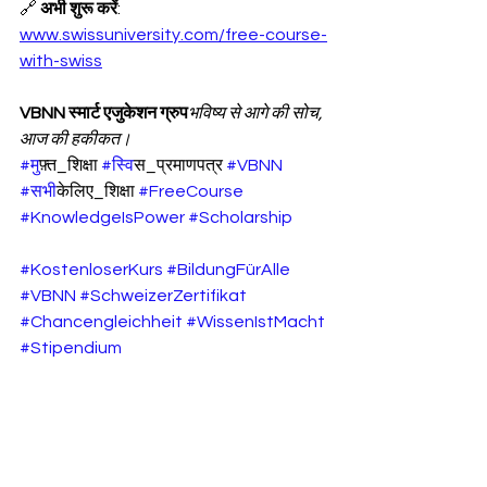
🔗 
अभी शुरू करें
: 
www.swissuniversity.com/free-course-
with-swiss
VBNN स्मार्ट एजुकेशन ग्रुप
भविष्य से आगे की सोच, 
आज की हकीकत।
#म
ुफ़्त_शिक्षा 
#स
्विस_प्रमाणपत्र 
#VBNN
#सभ
ीकेलिए_शिक्षा 
#FreeCourse
#KnowledgeIsPower
#Scholarship
#KostenloserKurs
#BildungFürAlle
#VBNN
#SchweizerZertifikat
#Chancengleichheit
#WissenIstMacht
#Stipendium