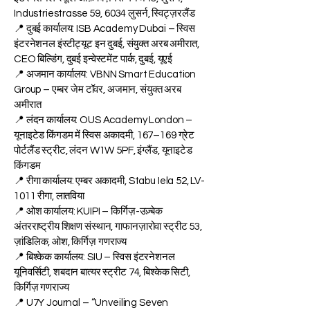
Industriestrasse 59, 6034 लुसर्न, स्विट्ज़रलैंड
📍 दुबई कार्यालय: ISB Academy Dubai – स्विस
इंटरनेशनल इंस्टीट्यूट इन दुबई, संयुक्त अरब अमीरात,
CEO बिल्डिंग, दुबई इन्वेस्टमेंट पार्क, दुबई, यूएई
📍 अजमान कार्यालय: VBNN Smart Education
Group – एम्बर जेम टॉवर, अजमान, संयुक्त अरब
अमीरात
📍 लंदन कार्यालय: OUS Academy London –
यूनाइटेड किंगडम में स्विस अकादमी, 167–169 ग्रेट
पोर्टलैंड स्ट्रीट, लंदन W1W 5PF, इंग्लैंड, यूनाइटेड
किंगडम
📍 रीगा कार्यालय: एम्बर अकादमी, Stabu Iela 52, LV-
1011 रीगा, लातविया
📍 ओश कार्यालय: KUIPI – किर्गिज़-उज़्बेक
अंतरराष्ट्रीय शिक्षण संस्थान, गाफानज़ारोवा स्ट्रीट 53,
ज़ांडिलिक, ओश, किर्गिज़ गणराज्य
📍 बिश्केक कार्यालय: SIU – स्विस इंटरनेशनल
यूनिवर्सिटी, शबदान बात्यर स्ट्रीट 74, बिश्केक सिटी,
किर्गिज़ गणराज्य
📍 U7Y Journal – “Unveiling Seven