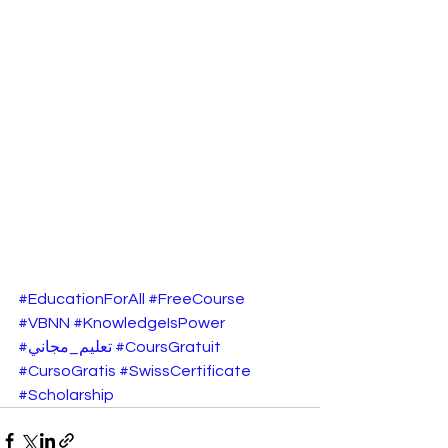
#EducationForAll
#FreeCourse
#VBNN
#KnowledgeIsPower
#تعليم_مجاني
#CoursGratuit
#CursoGratis
#SwissCertificate
#Scholarship