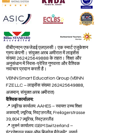
वीबीएनएन एफजेडई एलएलसी। एक स्मार्ट एजुकेशन
ग्रुप कंपनी। संयुक्त अरब अमीरात में लाइसेंस
संख्या
262425649888
के तहत। शिक्षा और
अनुसंधान में स्विस-प्रेरित गुणवत्ता और वैश्विक
नवाचार प्रदान करती है।
VBNN Smart Education Group (VBNN
FZE LLC – लाइसेंस संख्या
262425649888
,
अजमान, संयुक्त अरब अमीरात)
वैश्विक कार्यालय:
📍 ज़्यूरिख कार्यालय: AAHES – स्वायत्त उच्च शिक्षा
अकादमी, ज़्यूरिख, स्विट्ज़रलैंड, Freilagerstrasse
39, 8047 ज़्यूरिख, स्विट्ज़रलैंड
📍 लुसर्न कार्यालय: ISBM Switzerland –
इंटरनेशनल स्कूल ऑफ़ बिज़नेस मैनेजमेंट, लुसर्न,