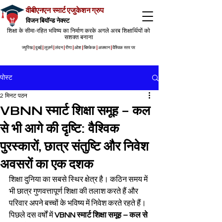
वीबीएनएन स्मार्ट एजुकेशन ग्रुप
विजन बियॉन्ड नेक्स्ट
शिक्षा के सीमा-रहित भविष्य का निर्माण करके अगले अरब शिक्षार्थियों को
सशक्त बनाना
ज्यूरिख
|
दुबई
|
लुज़र्न
|
लंदन
|
रीगा
|
ओश
|
बिश्केक
|
अजमान
|
वैश्विक स्तर पर
पोस्ट
2 मिनट पठन
VBNN स्मार्ट शिक्षा समूह – कल
से भी आगे की दृष्टि: वैश्विक
पुरस्कारों, छात्र संतुष्टि और निवेश
अवसरों का एक दशक
शिक्षा दुनिया का सबसे स्थिर क्षेत्र है। कठिन समय में 
भी छात्र गुणवत्तापूर्ण शिक्षा की तलाश करते हैं और 
परिवार अपने बच्चों के भविष्य में निवेश करते रहते हैं। 
पिछले दस वर्षों में 
VBNN स्मार्ट शिक्षा समूह – कल से 