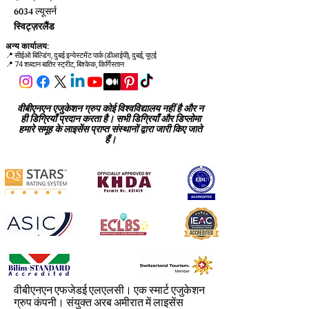
6034 ल्यूसर्न
स्विट्ज़रलैंड
अन्य कार्यालय:
📍
सीईओ बिल्डिंग, दुबई इन्वेस्टमेंट पार्क (डीआईपी), दुबई, यूएई
📍 74 शब्दान बातिर स्ट्रीट, बिश्केक, किर्गिस्तान
वीबीएनएन एजुकेशन ग्रुप कोई विश्वविद्यालय नहीं है और न
ही डिग्रियाँ प्रदान करता है। सभी डिग्रियाँ और डिप्लोमा
हमारे समूह के लाइसेंस प्राप्त संस्थानों द्वारा जारी किए जाते
हैं।
वीबीएनएन एफजेडई एलएलसी। एक स्मार्ट एजुकेशन
ग्रुप कंपनी। संयुक्त अरब अमीरात में लाइसेंस