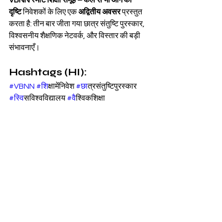
VBNN स्मार्ट शिक्षा समूह – कल से भी आगे की 
दृष्टि
 निवेशकों के लिए एक 
अद्वितीय अवसर
 प्रस्तुत 
करता है: तीन बार जीता गया छात्र संतुष्टि पुरस्कार, 
विश्वसनीय शैक्षणिक नेटवर्क, और विस्तार की बड़ी 
संभावनाएँ।
Hashtags (HI):
#VBNN
#श
िक्षामेंनिवेश 
#छ
ात्रसंतुष्टिपुरस्कार 
#स
्विसविश्वविद्यालय 
#व
ैश्विकशिक्षा