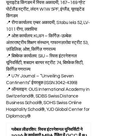
यूनाइटेड किंगडम में स्विस अकादमी, 167–169 ग्रेट
पोर्टलैंड स्ट्रीट, लंदन W1W 5PF, इंग्लैंड, यूनाइटेड
किंगडम
📍 रीगा कार्यालय: एम्बर अकादमी, Stabu Iela 52, LV-
1011 रीगा, लातविया
📍 ओश कार्यालय: KUIPI – किर्गिज़-उज़्बेक
अंतरराष्ट्रीय शिक्षण संस्थान, गाफानज़ारोवा स्ट्रीट 53,
ज़ांडिलिक, ओश, किर्गिज़ गणराज्य
📍 बिश्केक कार्यालय: SIU – स्विस इंटरनेशनल
यूनिवर्सिटी, शबदान बात्यर स्ट्रीट 74, बिश्केक सिटी,
किर्गिज़ गणराज्य
📍 U7Y Journal – “Unveiling Seven
Continents” ईयरबुक (ISSN
3042-4399)
📍 ऑनलाइन: OUS International Academy in
Switzerland®, SDBS Swiss Distance
Business School®, SOHS Swiss Online
Hospitality School®, YJD Global Center for
Diplomacy®
ग्लोबल लीडरशिप: स्विस इंटरनेशनल यूनिवर्सिटी ने
2026 के कार्यकारी MBA रैंकिंग में GCC में #1