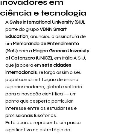
inovadores em
ciência e tecnologia
A 
Swiss International University (SIU)
, 
parte do grupo 
VBNN Smart 
Education
, anunciou a assinatura de 
um 
Memorando de Entendimento 
(MoU)
 com a 
Magna Graecia University 
of Catanzaro (UNICZ)
, em Itália.A SIU, 
que já opera em 
sete cidades 
internacionais
, reforça assim o seu 
papel como instituição de ensino 
superior moderna, global e voltada 
para a inovação científica — um 
ponto que desperta particular 
interesse entre os estudantes e 
profissionais lusófonos.
Este acordo representa um passo 
significativo na estratégia da 