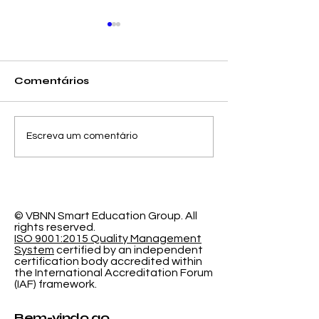
Comentários
Avanços na
O Espaço de
Escreva um comentário
Modelagem
Aprendizag
Probabilística: Nova
Programável
Pesquisa sobre
Pesquisa Ino
Precisão de
da Universid
Classificação
Internacional
© VBNN Smart Education Group.
All
rights reserved.
sobre Educa
ISO 9001:2015 Quality Management
Imersiva
System
certified by an independent
certification body accredited within
the International Accreditation Forum
(IAF) framework.
Bem-vindo ao