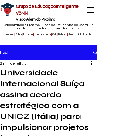
Grupo de Educação Inteligente
VBNN
Visão Além do Próximo
Capacitando o Próximo Bilhão de Estudantes ao Construir
um Futuro da Educação sem Fronteiras
Zurique
|
Dubai
|
Lucerna
|
Londres
|
Riga
|
Osh
|
Bishkek
|
Ajman
|
Globalmente
Post
2 min de leitura
Universidade
Internacional Suíça
assina acordo
estratégico com a
UNICZ (Itália) para
impulsionar projetos