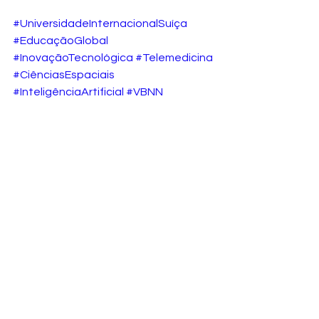
#UniversidadeInternacionalSuíça
#EducaçãoGlobal
#InovaçãoTecnológica
#Telemedicina
#CiênciasEspaciais
#InteligênciaArtificial
#VBNN