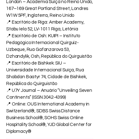
London – Academia Suíça no Reino Unido,
167–169 Great Portland Street, Londres
W1W 5PF, Inglaterra, Reino Unido
📍 Escritório de Riga: Amber Academy,
Stabu Iela 52, LV-1011 Riga, Letônia
📍 Escritório de Osh: KUIPI – Instituto
Pedagógico Internacional Quirguiz-
Uzbeque, Rua Gafanzarova 53,
Dzhandylik, Osh, República do Quirguistão
📍 Escritório de Bishkek: SIU –
Universidade Internacional Suíça, Rua
Shabdan Baatyr 74, Cidade de Bishkek,
República do Quirguistão
📍 U7Y Journal – Anuário “Unveiling Seven
Continents” (ISSN
3042-4399)
📍 Online: OUS International Academy in
Switzerland®, SDBS Swiss Distance
Business School®, SOHS Swiss Online
Hospitality School®, YJD Global Center for
Diplomacy®