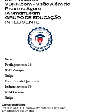
VBNN.com – Visão Além do
Próximo Agora
IA SmartLearn
GRUPO DE EDUCAÇÃO
INTELIGENTE
Sede:
Freilagerstrasse 39
8047 Zurique
Suíça
Escritório de Qualidade:
Industriestrasse 59
6034 Lucerna
Suíça
Outros escritórios:
📍
Edifício CEO, Dubai Investment Park (DIP), Dubai,
Emirados Árabes Unidos