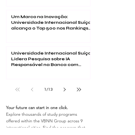
Um Marco na Inovação:
Universidade Internacional Suíça
alcança o Top 500 nos Rankings
de Impacto da Times Higher
Education 2026
Universidade Internacional Suíça
Lidera Pesquisa sobre IA
Responsável na Banca com
Publicação na SSRN
1
/
13
Your future can start in one click.
Explore thousands of study programs
offered within the VBNN Group across 9
international cities. Find the program that
fits your goals, your language, and your