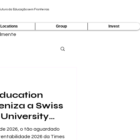
Futuro da Educação sem Fronteiras
Locations
Group
Invest
lmente
ducation
niza a Swiss
 University
 o Top 500 no
o de 2026, o tão aguardado
Impacto de
tentabilidade 2026 da Times