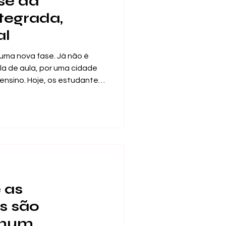
se da
tegrada,
al
uma nova fase. Já não é
la de aula, por uma cidade
ensino. Hoje, os estudantes
 uma formação mais flexível,
 mais aberta a perspetivas
ça não significa apenas
 modelos tradicionais.
ucação de forma mais
is próxima das necessidades
 as
s são
 num