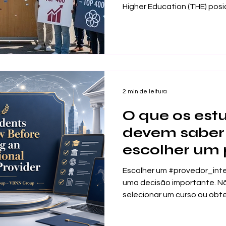
Higher Education (THE) posi
Sustentabili
International University (SI
2026
universidades do mundo. O
Group estende suas mais sin
essa conquista monumental
compromisso da instituição
sustentabilidade global e 
Os Rankings de I
2 min de leitura
O que os est
devem saber
escolher um 
internaciona
Escolher um #provedor_in
educação
uma decisão importante. N
selecionar um curso ou obte
de escolher um ambiente d
de apoio e um caminho aca