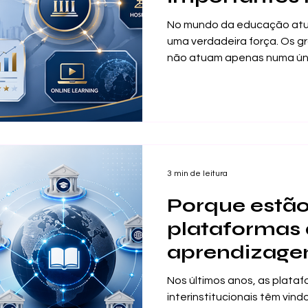
ecossistema
No mundo da educação atua
educativo di
uma verdadeira força. Os g
não atuam apenas numa ún
apenas um único tipo de es
ensino em gestão, negócios,
hospitalidade, aprendizage
profissional e educação int
cria muitas oportunidades
questão importante: como 
diversificado construir uma
3 min de leitura
Porque estão
plataformas
aprendizag
interinstituc
Nos últimos anos, as plat
interinstitucionais têm vin