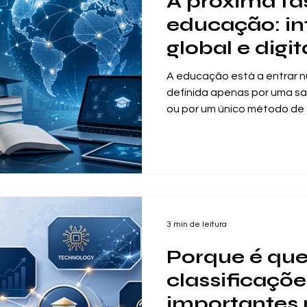
A próxima fa
educação: in
global e digit
A educação está a entrar n
definida apenas por uma sa
ou por um único método de 
e os profissionais procuram
mais ligada ao mundo real e
internacionais. Esta mudan
acrescentar tecnologia aos
Significa reorganizar a ed
inteligente, mais útil e ma
da vida mode
3 min de leitura
Porque é que
classificaçõe
importantes