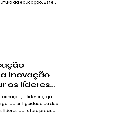
futuro da educação. Este
or acaso. Ele reflete uma
o as pessoas estudam,
seus percursos académicos
os estudantes procuram mais
ma experiência educativa
a moderna. É precisamente
cação
la inovação
 os líderes
ormação, a liderança já
go, da antiguidade ou dos
s líderes do futuro precisam
e de adaptação, pensamento
tual, responsabilidade, visão