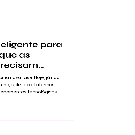
ara agir em cenários
educação orientada pela
r cada vez mais
ta à transmissão de
eligente para
que as
 precisam
uma nova fase. Hoje, já não
ine, utilizar plataformas
 ferramentas tecnológicas
ção está preparada para o
ção inteligente exige uma
a, mais equilibrada e mais
ma de pensar o ensino, o
utura dos programas e a