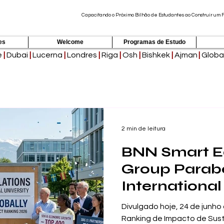
Capacitando o Próximo Bilhão de Estudantes ao Construir um 
es
Welcome
Programas de Estudo
e
|
Dubai
|
Lucerna
|
Londres
|
Riga
|
Osh
|
Bishkek
|
Ajman
|
Globa
2 min de leitura
BNN Smart E
Group Parabe
International
por Alcançar
Divulgado hoje, 24 de junh
Ranking de 
Ranking de Impacto de Sus