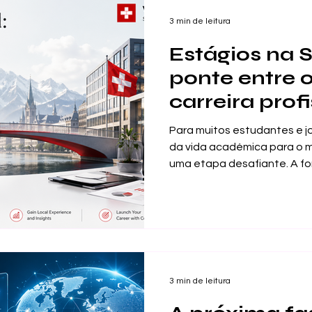
reconhe
de visibilidade, desenvolvim
3 min de leitura
Estágios na 
ponte entre o
carreira prof
Para muitos estudantes e jo
da vida académica para o 
uma etapa desafiante. A f
oferece conhecimentos, m
importante para pensar de 
mercado de trabalho exige
prática, confiança, comunic
responsabilidade e capaci
isso que os estágios na Su
ponte valiosa entre os estud
3 min de leitura