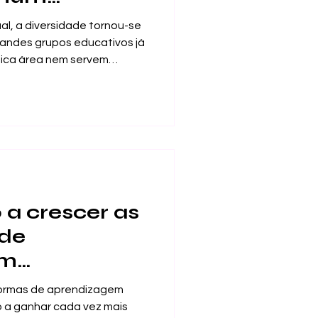
 de grupo
l, a diversidade tornou-se
versificado
randes grupos educativos já
ica área nem servem
tudante. Hoje, podem reunir
 liderança, tecnologia,
m online, formação
ernacional. Esta amplitude
, mas também levanta uma
pode um grupo educativo
 a crescer as
 de
em
ionais?
aformas de aprendizagem
do a ganhar cada vez mais