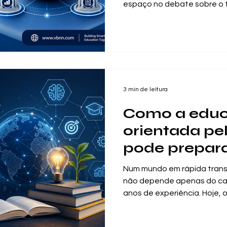
espaço no debate sobre o 
crescimento não acontece p
mudança real na forma com
trabalham e constroem os 
e profissionais. Hoje, muit
liberdade, mais opções e u
que se adapte melhor à vid
nesse ponto que esta
3 min de leitura
Como a edu
orientada pe
pode preparar
do futuro
Num mundo em rápida transf
não depende apenas do car
anos de experiência. Hoje, o
de muito mais: capacidad
crítico, curiosidade intelec