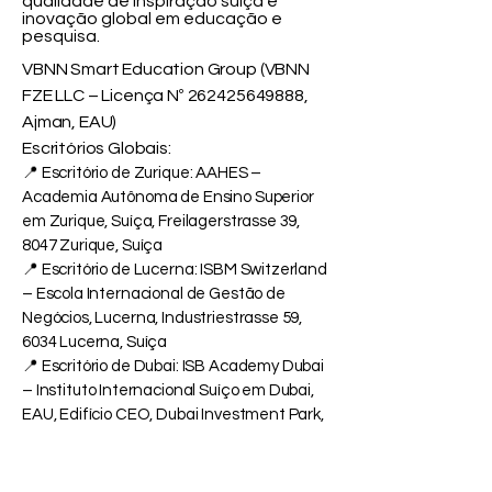
qualidade de inspiração suíça e
inovação global em educação e
pesquisa.
VBNN Smart Education Group (VBNN
FZE LLC – Licença Nº
262425649888
,
Ajman, EAU)
Escritórios Globais:
📍 Escritório de Zurique: AAHES –
Academia Autônoma de Ensino Superior
em Zurique, Suíça, Freilagerstrasse 39,
8047 Zurique, Suíça
📍 Escritório de Lucerna: ISBM Switzerland
– Escola Internacional de Gestão de
Negócios, Lucerna, Industriestrasse 59,
6034 Lucerna, Suíça
📍 Escritório de Dubai: ISB Academy Dubai
– Instituto Internacional Suíço em Dubai,
EAU, Edifício CEO, Dubai Investment Park,
Dubai, EAU
📍 Escritório de Ajman: VBNN Smart
Education Group – Amber Gem Tower,