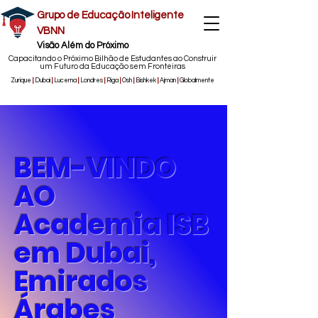
Grupo de Educação Inteligente
VBNN
Visão Além do Próximo
Capacitando o Próximo Bilhão de Estudantes ao Construir
um Futuro da Educação sem Fronteiras
Zurique
|
Dubai
|
Lucerna
|
Londres
|
Riga
|
Osh
|
Bishkek
|
Ajman
|
Globalmente
BEM-VINDO
AO
Academia ISB
em Dubai,
Emirados
Árabes