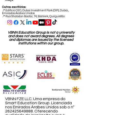
Suíça
Outros escritórios:
📍
Edifício CEO, Dubai Investment Park (DIP), Dubai,
Emirados Árabes Unidos
📍 Rua Shabdan Baatyr, 74, Bishkek, Quirguistão
VBNN Education Group is not a university
and does not award degrees. All degrees
and diplomas are issued by the licensed
institutions within our group.
VBNN FZE LLC. Uma empresa do
Smart Education Group. Licenciada
nos Emirados Árabes Unidos sob o nº
262425649888
. Oferecendo