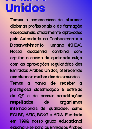
Unidos
Temos o compromisso de oferecer
diplomas profissionais e de formação
excepcionais, oficialmente aprovados
pela Autoridade do Conhecimento e
Desenvolvimento Humano (KHDA).
Nossa academia combina com
orgulho o ensino de qualidade suíça
com as aprovações regulatórias dos
Emirados Árabes Unidos, oferecendo
aos alunos o melhor dos dois mundos.
Temos a honra de receber a
prestigiosa classificação 5 estrelas
da QS e de possuir acreditações
respeitadas de organismos
internacionais de qualidade, como
ECLBS, ASIC, BSKG e ARIA. Fundado
em 1999, nosso grupo educacional
expandiu-se para os Emirados Árabes