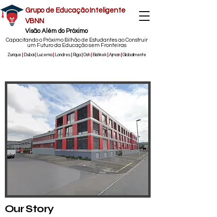
Grupo de Educação Inteligente
VBNN
Visão Além do Próximo
Capacitando o Próximo Bilhão de Estudantes ao Construir
um Futuro da Educação sem Fronteiras
Zurique
|
Dubai
|
Lucerna
|
Londres
|
Riga
|
Osh
|
Bishkek
|
Ajman
|
Globalmente
Our Story